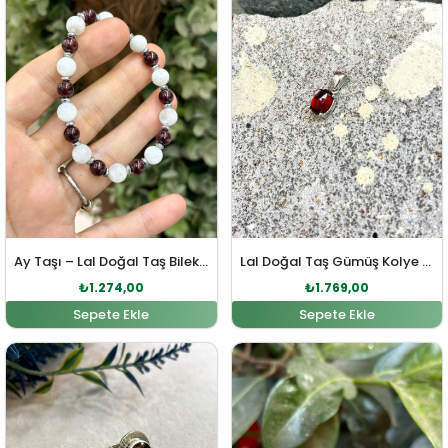
Ay Taşı – Lal Doğal Taş Bileklik
Lal Doğal Taş Gümüş Kolye Ucu
₺
1.274,00
₺
1.769,00
Sepete Ekle
Sepete Ekle
Orijinal fiyat: ₺4.204,00.
Şu andaki fiyat: ₺3.821,00.
Orijinal fiyat: ₺1.401,00
Şu andaki fi