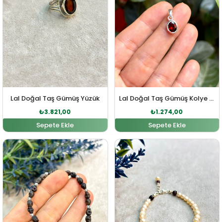
Lal Doğal Taş Gümüş Yüzük
Lal Doğal Taş Gümüş Kolye Ucu
₺
3.821,00
₺
1.274,00
Sepete Ekle
Sepete Ekle
Orijinal fiyat: ₺934,00.
Şu andaki fiyat: ₺849,00.
Orijinal fiyat: ₺4.000,0
Şu andaki fi