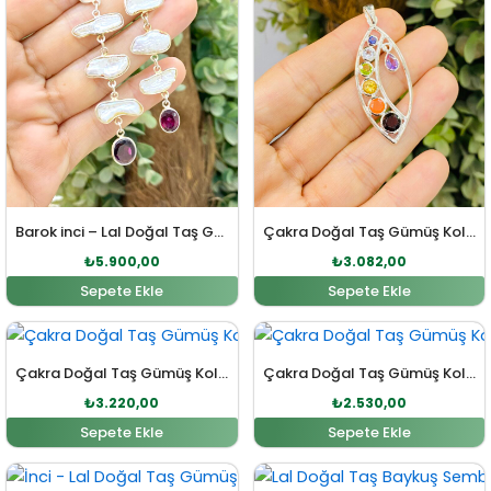
Barok inci – Lal Doğal Taş Gümüş Küpe
Çakra Doğal Taş Gümüş Kolye Ucu
₺
5.900,00
₺
3.082,00
Sepete Ekle
Sepete Ekle
Orijinal fiyat: ₺3.542,00.
Şu andaki fiyat: ₺3.220,00.
Orijinal fiyat: ₺2.783,00
Şu andaki fi
Çakra Doğal Taş Gümüş Kolye Ucu
Çakra Doğal Taş Gümüş Kolye Ucu
₺
3.220,00
₺
2.530,00
Sepete Ekle
Sepete Ekle
Orijinal fiyat: ₺4.000,00.
Şu andaki fiyat: ₺3.900,00.
Orijinal fiyat: ₺1.568,00
Şu andaki fi