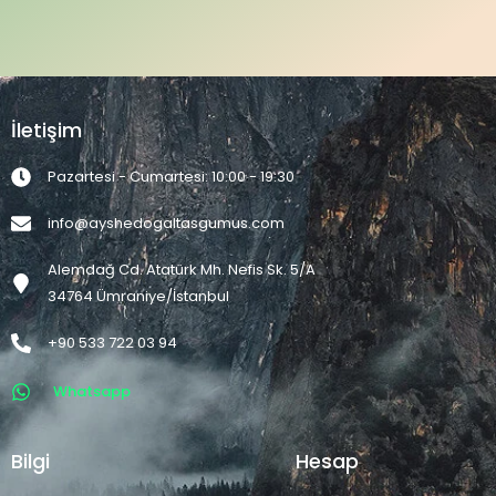
İletişim
Pazartesi - Cumartesi: 10:00 - 19:30
info@ayshedogaltasgumus.com
Alemdağ Cd. Atatürk Mh. Nefis Sk. 5/A
34764 Ümraniye/İstanbul
+90 533 722 03 94
Whatsapp
Bilgi
Hesap