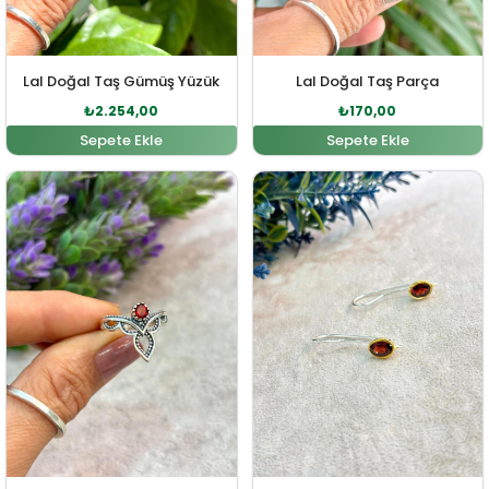
Lal Doğal Taş Gümüş Yüzük
Lal Doğal Taş Parça
₺
2.254,00
₺
170,00
Sepete Ekle
Sepete Ekle
Orijinal fiyat: ₺1.958,00.
Şu andaki fiyat: ₺1.780,00.
Orijinal fiyat: ₺2.277,00
Şu andaki fi