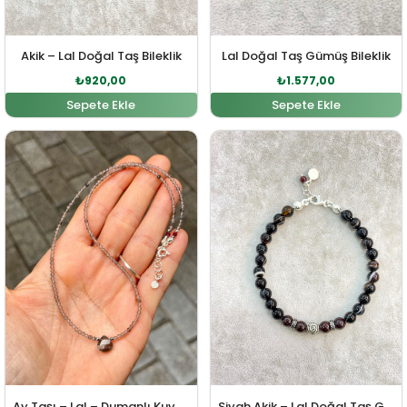
Akik – Lal Doğal Taş Bileklik
Lal Doğal Taş Gümüş Bileklik
₺
920,00
₺
1.577,00
Sepete Ekle
Sepete Ekle
Orijinal fiyat: ₺2.458,00.
Şu andaki fiyat: ₺2.234,00.
Orijinal fiyat: ₺3.180,00
Şu andaki fiy
Ay Taşı – Lal – Dumanlı Kuvars Doğal Taş Gümüş Kolye
Siyah Akik – Lal Doğal Taş Gümüş Bileklik