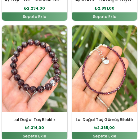
₺
2.234,00
₺
2.891,00
Sepete Ekle
Sepete Ekle
Orijinal fiyat: ₺1.446,00.
Şu andaki fiyat: ₺1.314,00.
Orijinal fiyat: ₺2.602,00
Şu andaki fi
Lal Doğal Taş Bileklik
Lal Doğal Taş Gümüş Bileklik
₺
1.314,00
₺
2.365,00
Sepete Ekle
Sepete Ekle