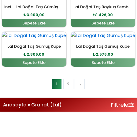
İnci – Lal Doğal Taş Gümüş Küpe
Lal Doğal Taş Baykuş Sembol Kolye
₺
3.900,00
₺
1.426,00
Sepete Ekle
Sepete Ekle
Orijinal fiyat: ₺3.086,00.
Şu andaki fiyat: ₺2.806,00.
Orijinal fiyat: ₺2.834,0
Şu andaki fi
Lal Doğal Taş Gümüş Küpe
Lal Doğal Taş Gümüş Küpe
₺
2.806,00
₺
2.576,00
Sepete Ekle
Sepete Ekle
Filtrele
Anasayfa
»
Granat (Lal)