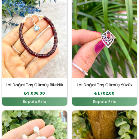
Lal Doğal Taş Gümüş Bileklik
Lal Doğal Taş Gümüş Yüzük
₺
3.036,00
₺
1.702,00
Sepete Ekle
Sepete Ekle
Orijinal fiyat: ₺6.000,00.
Şu andaki fiyat: ₺5.900,00.
Orijinal fiyat: ₺3.390,00
Şu andaki fi