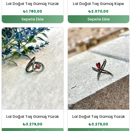
Lal Doğal Taş Gümüş Yüzük
Lal Doğal Taş Gümüş Küpe
₺
1.780,00
₺
2.070,00
Sepete Ekle
Sepete Ekle
Orijinal fiyat: ₺3.607,00.
Şu andaki fiyat: ₺3.279,00.
Orijinal fiyat: ₺3.607,0
Şu andaki fi
Lal Doğal Taş Gümüş Yüzük
Lal Doğal Taş Gümüş Yüzük
₺
3.279,00
₺
3.279,00