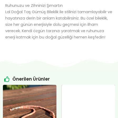
Ruhunuzu ve Zihninizi Şımartın
Lal Doğal Taş Gümüş Bileklik ile stilinizi tamamlayabilir ve
hayatınıza derin bir anlam katabilirsiniz. Bu özel bileklik,
size her günün enerjisiyle dolu geçmesi için ilham
verecek. Kendi özgün tarzınızı yaratmak ve ruhunuza
enerji katmak için bu doğal güzelliği hemen keşfedin!
Önerilen Ürünler
Orijinal
Şu
Orijinal
Şu
fiyat:
andaki
fiyat:
andaki
Sitrin Doğal Taş Özel Tasarım Gümüş Kolye
₺4.800,00.
fiyat:
₺12.400,00.
fiyat:
₺
12.000,00
.
₺4.500,00.
₺12.000,00.
Sepete Ekle