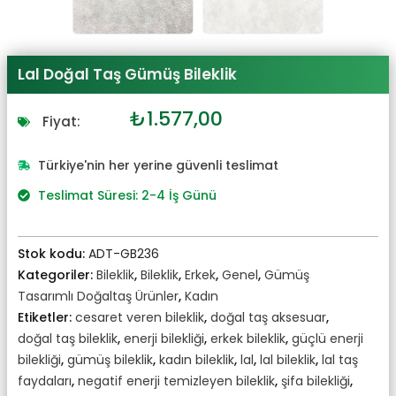
Lal Doğal Taş Gümüş Bileklik
Orijinal
Şu
₺
1.577,00
Fiyat:
fiyat:
andaki
₺1.735,00.
fiyat:
Türkiye'nin her yerine güvenli teslimat
₺1.577,00.
Teslimat Süresi: 2-4 İş Günü
Stok kodu:
ADT-GB236
Kategoriler:
Bileklik
,
Bileklik
,
Erkek
,
Genel
,
Gümüş
Tasarımlı Doğaltaş Ürünler
,
Kadın
Etiketler:
cesaret veren bileklik
,
doğal taş aksesuar
,
doğal taş bileklik
,
enerji bilekliği
,
erkek bileklik
,
güçlü enerji
bilekliği
,
gümüş bileklik
,
kadın bileklik
,
lal
,
lal bileklik
,
lal taş
faydaları
,
negatif enerji temizleyen bileklik
,
şifa bilekliği
,