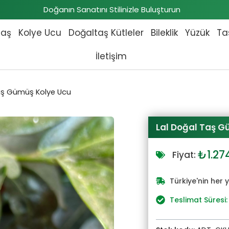
Doğanın Sanatını Stilinizle Buluşturun
taş
Kolye Ucu
Doğaltaş Kütleler
Bileklik
Yüzük
Ta
İletişim
aş Gümüş Kolye Ucu
Lal Doğal Taş G
Orijin
₺
1.27
Fiyat:
fiyat:
₺1.40
Türkiye'nin her 
Teslimat Süresi: