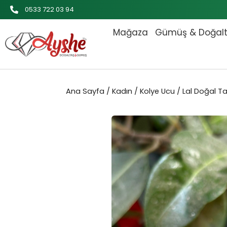
İçeriğe
0533 722 03 94
atla
Mağaza
Gümüş & Doğal
Ana Sayfa
/
Kadın
/
Kolye Ucu
/ Lal Doğal T