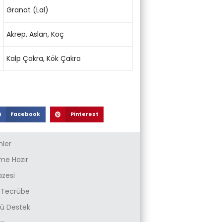
Granat (Lal)
Akrep
,
Aslan
,
Koç
Kalp Çakra
,
Kök Çakra
Facebook
Pinterest
nler
e Hazır
azesi
k Tecrübe
zlü Destek