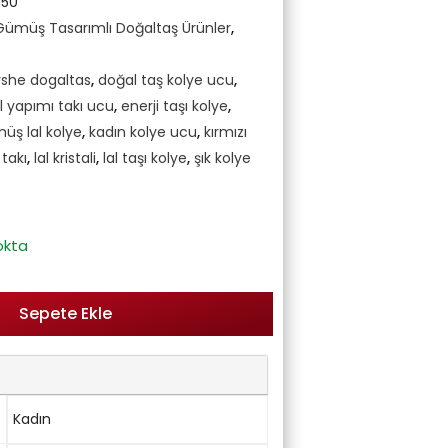
50
Gümüş Tasarımlı Doğaltaş Ürünler
,
she dogaltas
,
doğal taş kolye ucu
,
l yapımı takı ucu
,
enerji taşı kolye
,
üş lal kolye
,
kadın kolye ucu
,
kırmızı
 takı
,
lal kristali
,
lal taşı kolye
,
şık kolye
okta
Sepete Ekle
Kadın