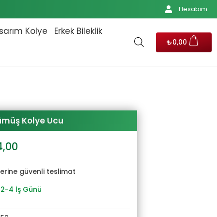
Hesabım
sarım Kolye
Erkek Bileklik
₺
0,00
ümüş Kolye Ucu
al
Şu
4,00
andaki
1,00.
fiyat:
yerine güvenli teslimat
₺1.274,00.
 2-4 İş Günü