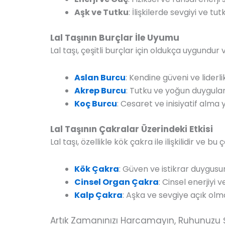
Aşk ve Tutku
: İlişkilerde sevgiyi ve tu
Lal Taşının Burçlar İle Uyumu
Lal taşı, çeşitli burçlar için oldukça uygundur 
Aslan Burcu
: Kendine güveni ve liderlik 
Akrep Burcu
: Tutku ve yoğun duygula
Koç Burcu
: Cesaret ve inisiyatif alma 
Lal Taşının Çakralar Üzerindeki Etkisi
Lal taşı, özellikle kök çakra ile ilişkilidir ve
Kök Çakra
: Güven ve istikrar duygusun
Cinsel Organ Çakra
: Cinsel enerjiyi ve
Kalp Çakra
: Aşka ve sevgiye açık olm
Artık Zamanınızı Harcamayın, Ruhunuzu Ş