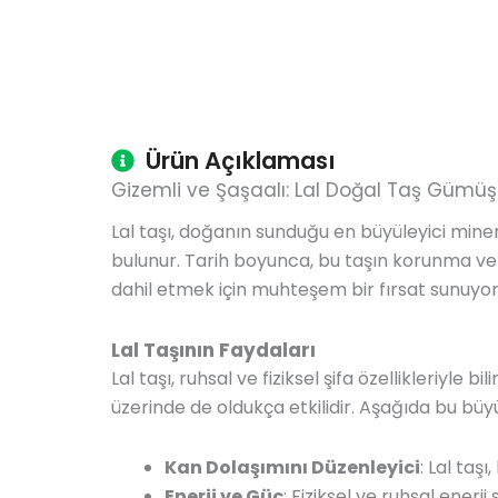
Ürün Açıklaması
Gizemli ve Şaşaalı: Lal Doğal Taş Gümüş
Lal taşı, doğanın sunduğu en büyüleyici mineral
bulunur. Tarih boyunca, bu taşın korunma ve at
dahil etmek için muhteşem bir fırsat sunuyoru
Lal Taşının Faydaları
Lal taşı, ruhsal ve fiziksel şifa özellikleriyle bi
üzerinde de oldukça etkilidir. Aşağıda bu büyü
Kan Dolaşımını Düzenleyici
: Lal taş
Enerji ve Güç
: Fiziksel ve ruhsal enerji 