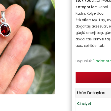
Stok kodu:
ADT-GKU
Kategoriler:
Genel
,
Kadın
,
Kolye Ucu
Etiketler:
Aşk Taşı
,
ay
doğaltaş aksesuar
,
e
güçlü enerji taşı
,
güm
doğal taş
,
kırmızı taş
ucu
,
spiritüel takı
Uygunluk:
1 adet st
Ürün Detayları
Cinsiyet