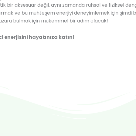
k bir aksesuar değil, aynı zamanda ruhsal ve fiziksel den
ıkarmak ve bu muhteşem enerjiyi deneyimlemek için şimdi b
huzuru bulmak için mükemmel bir adım olacak!
ci enerjisini hayatınıza katın!