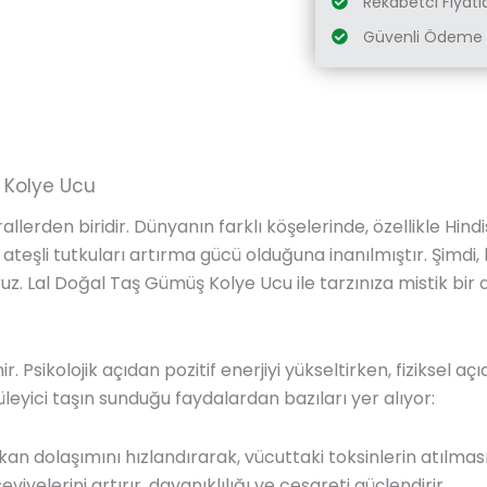
Rekabetci Fiyatl
Güvenli Ödeme 
 Kolye Ucu
lerden biridir. Dünyanın farklı köşelerinde, özellikle Hindi
eşli tutkuları artırma gücü olduğuna inanılmıştır. Şimdi, b
z. Lal Doğal Taş Gümüş Kolye Ucu ile tarzınıza mistik bir
linir. Psikolojik açıdan pozitif enerjiyi yükseltirken, fiziksel 
leyici taşın sunduğu faydalardan bazıları yer alıyor:
ı, kan dolaşımını hızlandırarak, vücuttaki toksinlerin atılma
seviyelerini artırır, dayanıklılığı ve cesareti güçlendirir.