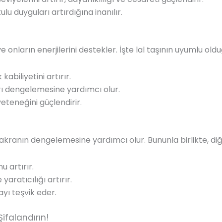
tkulu duyguları artırdığına inanılır.
ve onların enerjilerini destekler. İşte lal taşının uyumlu old
kabiliyetini artırır.
rı dengelemesine yardımcı olur.
yeteneğini güçlendirir.
 bu çakranın dengelemesine yardımcı olur. Bununla birlikte, di
u artırır.
 yaratıcılığı artırır.
ayı teşvik eder.
ifalandırın!