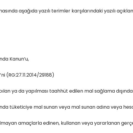
nda aşağıda yazılı terimler karşılarındaki yazılı açıklam
ında Kanun’u,
ni (RG:27.11.2014/29188)
pılan ya da yapılması taahhüt edilen mal sağlama dışındaki 
mında tüketiciye mal sunan veya mal sunan adına veya hesa
olmayan amaçlarla edinen, kullanan veya yararlanan gerçek 