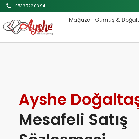
İçeriğe
0533 722 03 94
atla
Mağaza
Gümüş & Doğal
Ayshe Doğalta
Mesafeli Satış