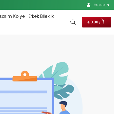
Hesabım
sarım Kolye
Erkek Bileklik
₺
0,00