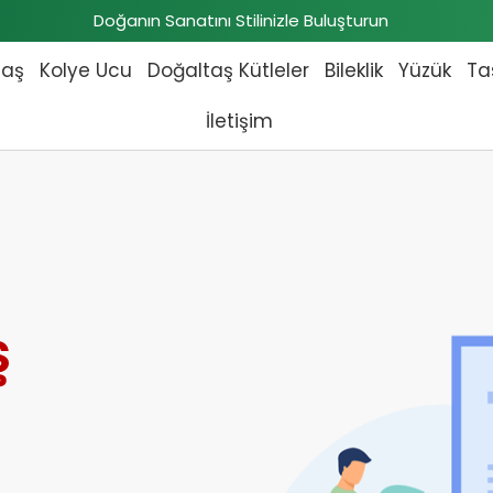
Doğanın Sanatını Stilinizle Buluşturun
taş
Kolye Ucu
Doğaltaş Kütleler
Bileklik
Yüzük
Ta
İletişim
ş