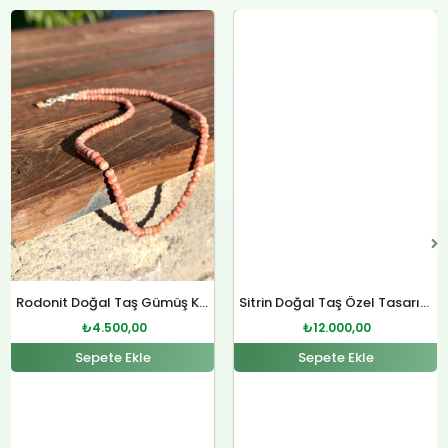
Orijinal
Şu
Orijinal
Şu
fiyat:
andaki
fiyat:
andaki
Sitrin Doğal Taş Özel Tasarım Gümüş Kolye
₺4.800,00.
fiyat:
₺12.400,00.
fiyat:
₺
12.000,00
.
₺4.500,00.
₺12.000,00.
Sepete Ekle
Rodonit Doğal Taş Gümüş Kolye
₺
4.500,00
Sepete Ekle