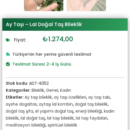
Ay Taşı – Lal Doğal Taş Bileklik
Orijinal
Şu
₺
1.274,00
Fiyat:
fiyat:
andaki
₺1.401,00.
fiyat:
Türkiye'nin her yerine güvenli teslimat
₺1.274,00.
Teslimat Süresi: 2-4 İş Günü
Stok kodu:
ADT-B352
Kategoriler:
Bileklik
,
Genel
,
Kadın
Etiketler:
Ay taşı bileklik
,
ay taşı özellikleri
,
ay taşı takı
,
ayshe dogaltas
,
aytaşı lal kombin
,
doğal taş bileklik
,
doğal taş şifa
,
el yapımı doğal taş
,
enerji bilekliği
,
kadın
bileklik
,
lal doğal taş
,
lal taşı bileklik
,
lal taşı faydaları
,
meditasyon bilekliği
,
spiritüel bileklik