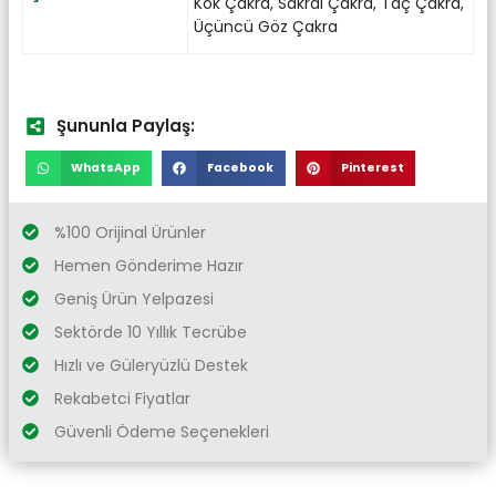
Kök Çakra
,
Sakral Çakra
,
Taç Çakra
,
Üçüncü Göz Çakra
Şununla Paylaş:
WhatsApp
Facebook
Pinterest
%100 Orijinal Ürünler
Hemen Gönderime Hazır
Geniş Ürün Yelpazesi
Sektörde 10 Yıllık Tecrübe
Hızlı ve Güleryüzlü Destek
Rekabetci Fiyatlar
Güvenli Ödeme Seçenekleri