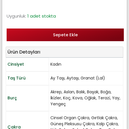
Uygunluk:
1 adet stokta
Sepete Ekle
Ürün Detayları
Cinsiyet
Kadın
Taş Türü
Ay Taşı
,
Aytaşı
,
Granat (Lal)
Akrep
,
Aslan
,
Balık
,
Başak
,
Boğa
,
Burç
İki̇zler
,
Koç
,
Kova
,
Oğlak
,
Terazi̇
,
Yay
,
Yengeç
Cinsel Organ Çakra
,
Gırtlak Çakra
,
Güneş Pleksusu Çakra
,
Kalp Çakra
,
Çakra