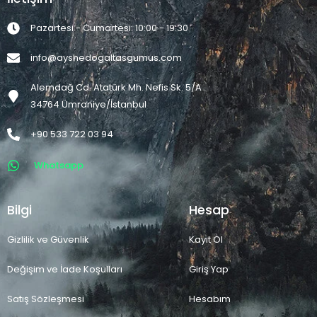
Pazartesi - Cumartesi: 10:00 - 19:30
info@ayshedogaltasgumus.com
Alemdağ Cd. Atatürk Mh. Nefis Sk. 5/A
34764 Ümraniye/İstanbul
+90 533 722 03 94
Whatsapp
Bilgi
Hesap
Gizlilik ve Güvenlik
Kayıt Ol
Değişim ve İade Koşulları
Giriş Yap
Satış Sözleşmesi
Hesabım