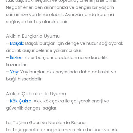
Akik taşı, sakinleştirici ve topraklayıcı enerjisi ile bilinir.
Negatif enerjiden arınmanıza ve dengeli bir yaşam
sürmenize yardımcı olabilir. Aynı zamanda koruma
sağlayan bir taş olarak bilinir.
Akik’in Burçlarla Uyumu
–
Başak
: Başak burçları için denge ve huzur sağlayarak
analitik düşüncelerine yardımcı olur.
–
İkizler
: İkizler burçlarına odaklanma ve kararlılık
kazandırır.
–
Yay
: Yay burçları akik sayesinde daha optimist ve
bağlı hissedebilir.
Akik’in Çakralar ile Uyumu
–
Kök Çakra
: Akik, kök çakra ile çalışarak enerji ve
güvenlik dengesi sağlar.
Lal Taşının Gücü ve Nerelerde Bulunur
Lal taşı, genellikle zengin kırmızı renkte bulunur ve eski