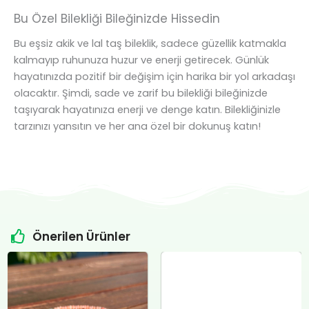
Bu Özel Bilekliği Bileğinizde Hissedin
Bu eşsiz akik ve lal taş bileklik, sadece güzellik katmakla
kalmayıp ruhunuza huzur ve enerji getirecek. Günlük
hayatınızda pozitif bir değişim için harika bir yol arkadaşı
olacaktır. Şimdi, sade ve zarif bu bilekliği bileğinizde
taşıyarak hayatınıza enerji ve denge katın. Bilekliğinizle
tarzınızı yansıtın ve her ana özel bir dokunuş katın!
Önerilen Ürünler
Orijinal
Şu
Orijinal
Şu
fiyat:
andaki
fiyat:
andaki
₺4.800,00.
fiyat:
₺12.400,00.
fiyat:
.
₺4.500,00.
₺12.000,00.