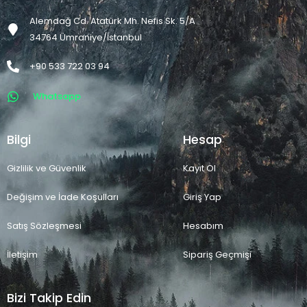
Alemdağ Cd. Atatürk Mh. Nefis Sk. 5/A
34764 Ümraniye/İstanbul
+90 533 722 03 94
Whatsapp
Bilgi
Hesap
Gizlilik ve Güvenlik
Kayıt Ol
Değişim ve İade Koşulları
Giriş Yap
Satış Sözleşmesi
Hesabım
İletişim
Sipariş Geçmişi
Bizi Takip Edin