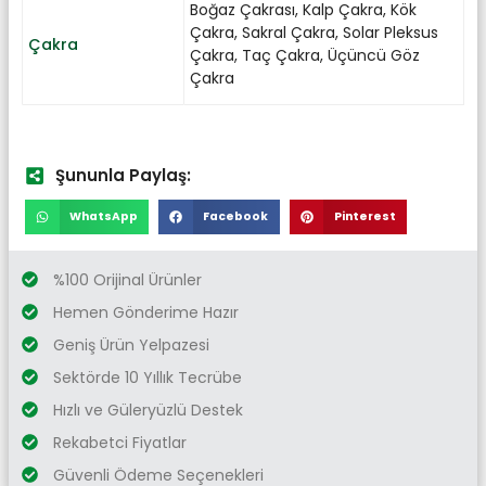
Boğaz Çakrası
,
Kalp Çakra
,
Kök
Çakra
,
Sakral Çakra
,
Solar Pleksus
Çakra
Çakra
,
Taç Çakra
,
Üçüncü Göz
Çakra
Şununla Paylaş:
WhatsApp
Facebook
Pinterest
%100 Orijinal Ürünler
Hemen Gönderime Hazır
Geniş Ürün Yelpazesi
Sektörde 10 Yıllık Tecrübe
Hızlı ve Güleryüzlü Destek
Rekabetci Fiyatlar
Güvenli Ödeme Seçenekleri