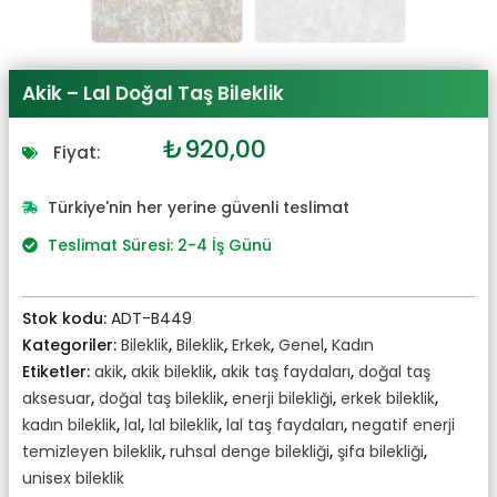
Akik – Lal Doğal Taş Bileklik
Orijinal
Şu
₺
920,00
Fiyat:
fiyat:
andaki
₺1.012,00.
fiyat:
Türkiye'nin her yerine güvenli teslimat
₺920,00.
Teslimat Süresi: 2-4 İş Günü
Stok kodu:
ADT-B449
Kategoriler:
Bileklik
,
Bileklik
,
Erkek
,
Genel
,
Kadın
Etiketler:
akik
,
akik bileklik
,
akik taş faydaları
,
doğal taş
aksesuar
,
doğal taş bileklik
,
enerji bilekliği
,
erkek bileklik
,
kadın bileklik
,
lal
,
lal bileklik
,
lal taş faydaları
,
negatif enerji
temizleyen bileklik
,
ruhsal denge bilekliği
,
şifa bilekliği
,
unisex bileklik