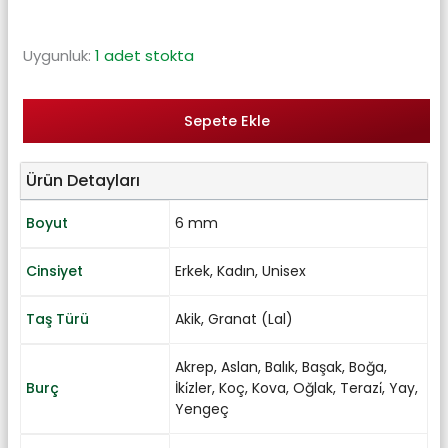
Uygunluk:
1 adet stokta
Sepete Ekle
Ürün Detayları
Boyut
6 mm
Cinsiyet
Erkek
,
Kadın
,
Unisex
Taş Türü
Akik
,
Granat (Lal)
Akrep
,
Aslan
,
Balık
,
Başak
,
Boğa
,
Burç
İki̇zler
,
Koç
,
Kova
,
Oğlak
,
Terazi̇
,
Yay
,
Yengeç