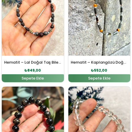
Hematit – Lal Doğal Taş Bileklik
Hematit – Kaplangözü Doğal Taş Bileklik
₺
849,00
₺
552,00
Sepete Ekle
Sepete Ekle
Orijinal fiyat: ₺3.289,00.
Şu andaki fiyat: ₺2.990,00.
Orijinal fiyat: ₺1.224,0
Şu andaki fiy