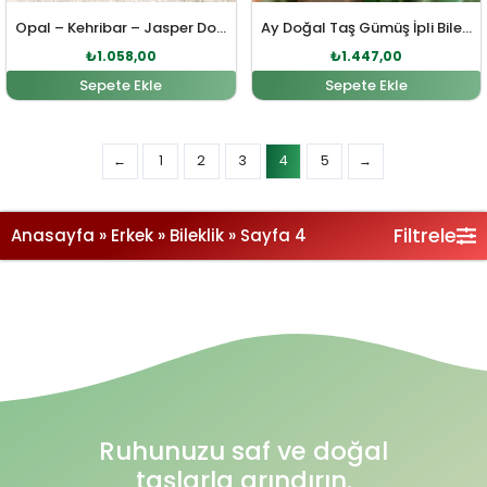
Opal – Kehribar – Jasper Doğal Taş Gümüş Bileklik
Ay Doğal Taş Gümüş İpli Bileklik
₺
1.058,00
₺
1.447,00
Sepete Ekle
Sepete Ekle
Filtrele
Anasayfa
»
Erkek
»
Bileklik
»
Sayfa 4
Ruhunuzu saf ve doğal
taşlarla arındırın.