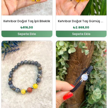
Kehribar Doğal Taş İpli Bileklik
Kehribar Doğal Taş Gümüş Bileklik
₺
816,00
₺
2.668,00
Sepete Ekle
Sepete Ekle
Orijinal fiyat: ₺1.164,00.
Şu andaki fiyat: ₺1.058,00.
Orijinal fiyat: ₺1.592,00
Şu andaki fi