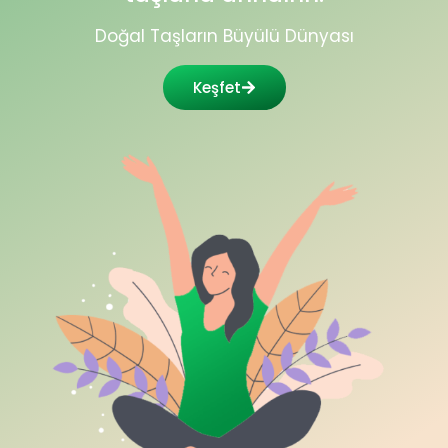
Doğal Taşların Büyülü Dünyası
Keşfet