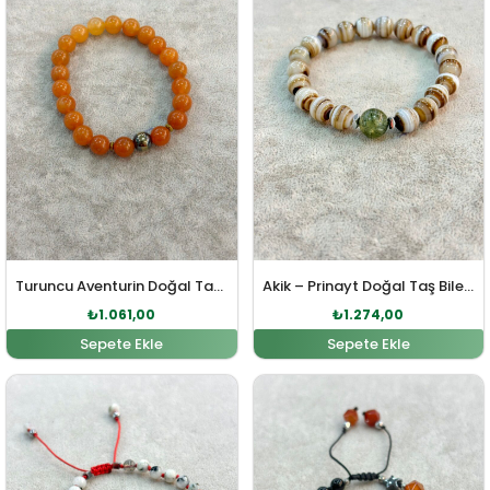
Turuncu Aventurin Doğal Taş Bileklik
Akik – Prinayt Doğal Taş Bileklik
₺
1.061,00
₺
1.274,00
Sepete Ekle
Sepete Ekle
Orijinal fiyat: ₺778,00.
Şu andaki fiyat: ₺708,00.
Orijinal fiyat: ₺1.168,00
Şu andaki fiy