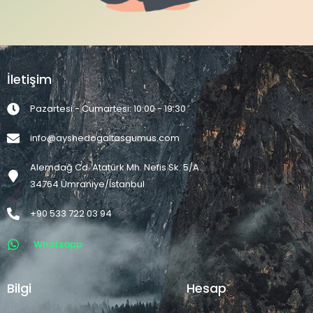
İletişim
Pazartesi - Cumartesi: 10:00 - 19:30
info@ayshedogaltasgumus.com
Alemdağ Cd. Atatürk Mh. Nefis Sk. 5/A
34764 Ümraniye/İstanbul
+90 533 722 03 94
Whatsapp
←
1
2
3
4
5
→
Bilgi
Hesap