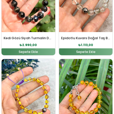
Kedi Gözü Siyah Turmalin Doğal Taş Bileklik
Epidotlu Kuvars Doğal Taş Bileklik
₺
2.990,00
₺
1.113,00
Sepete Ekle
Sepete Ekle
Orijinal fiyat: ₺898,00.
Şu andaki fiyat: ₺816,00.
Orijinal fiyat: ₺2.935,00
Şu andaki fi