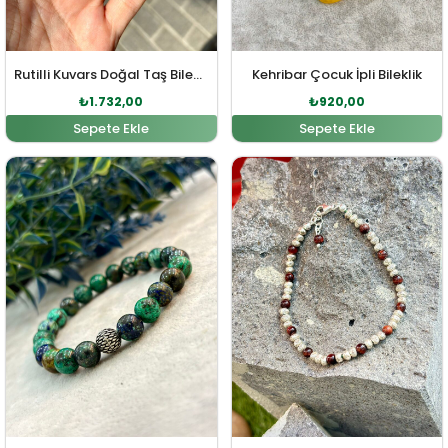
Rutilli Kuvars Doğal Taş Bileklik
Kehribar Çocuk İpli Bileklik
₺
1.732,00
₺
920,00
Sepete Ekle
Sepete Ekle
Orijinal fiyat: ₺2.335,00.
Şu andaki fiyat: ₺2.123,00.
Orijinal fiyat: ₺3.736,0
Şu andaki fi