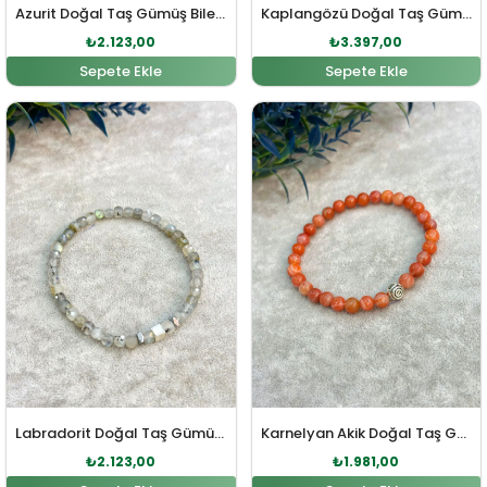
Azurit Doğal Taş Gümüş Bileklik
Kaplangözü Doğal Taş Gümüş Bileklik
₺
2.123,00
₺
3.397,00
Sepete Ekle
Sepete Ekle
Orijinal fiyat: ₺2.335,00.
Şu andaki fiyat: ₺2.123,00.
Orijinal fiyat: ₺2.180,00
Şu andaki fiy
Labradorit Doğal Taş Gümüş Bileklik
Karnelyan Akik Doğal Taş Gümüş Bileklik
₺
2.123,00
₺
1.981,00