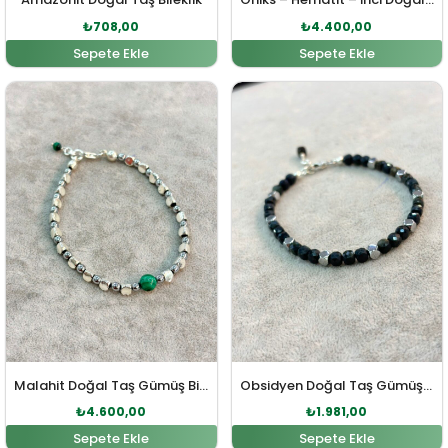
₺
708,00
₺
4.400,00
Sepete Ekle
Sepete Ekle
Orijinal fiyat: ₺5.000,00.
Şu andaki fiyat: ₺4.600,00.
Orijinal fiyat: ₺2.180,00
Şu andaki fiy
Malahit Doğal Taş Gümüş Bileklik
Obsidyen Doğal Taş Gümüş Bileklik
₺
4.600,00
₺
1.981,00
Sepete Ekle
Sepete Ekle