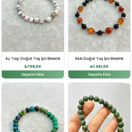
Ay Taşı Doğal Taş İpli Bileklik
Akik Doğal Taş İpli Bileklik
₺
708,00
₺
1.061,00
Sepete Ekle
Sepete Ekle
Orijinal fiyat: ₺2.646,00.
Şu andaki fiyat: ₺2.406,00.
Orijinal fiyat: ₺1.557,0
Şu andaki fiy