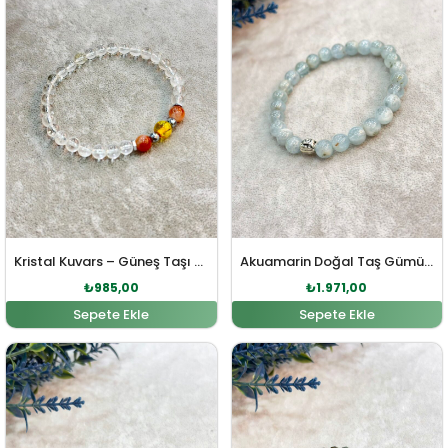
Kristal Kuvars – Güneş Taşı – Kehribar Doğal Taş Bileklik
Akuamarin Doğal Taş Gümüş Bileklik
₺
985,00
₺
1.971,00
Sepete Ekle
Sepete Ekle
Orijinal fiyat: ₺1.156,00.
Şu andaki fiyat: ₺1.051,00.
Orijinal fiyat: ₺1.879,00
Şu andaki fi