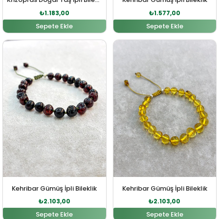
₺
1.183,00
₺
1.577,00
Sepete Ekle
Sepete Ekle
Orijinal fiyat: ₺2.313,00.
Şu andaki fiyat: ₺2.103,00.
Orijinal fiyat: ₺2.313,00
Şu andaki fi
Kehribar Gümüş İpli Bileklik
Kehribar Gümüş İpli Bileklik
₺
2.103,00
₺
2.103,00
Sepete Ekle
Sepete Ekle