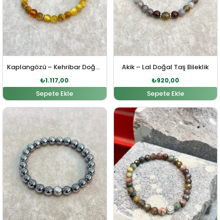
Kaplangözü – Kehribar Doğal Taş Bileklik
Akik – Lal Doğal Taş Bileklik
₺
1.117,00
₺
920,00
Sepete Ekle
Sepete Ekle
Orijinal fiyat: ₺1.229,00.
Şu andaki fiyat: ₺1.117,00.
Orijinal fiyat: ₺2.168,00
Şu andaki fiy