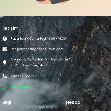
İletişim
Pazartesi - Cumartesi: 10:00 - 19:30
info@ayshedogaltasgumus.com
Alemdağ Cd. Atatürk Mh. Nefis Sk. 5/A
34764 Ümraniye/İstanbul
+90 533 722 03 94
Whatsapp
←
1
2
3
4
5
→
Bilgi
Hesap