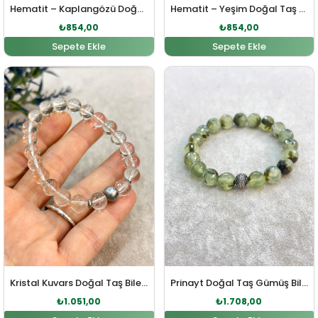
Hematit – Kaplangözü Doğal Taş Bileklik
Hematit – Yeşim Doğal Taş Bileklik
₺
854,00
₺
854,00
Sepete Ekle
Sepete Ekle
Orijinal fiyat: ₺1.156,00.
Şu andaki fiyat: ₺1.051,00.
Orijinal fiyat: ₺1.879,00
Şu andaki fi
Kristal Kuvars Doğal Taş Bileklik
Prinayt Doğal Taş Gümüş Bileklik
₺
1.051,00
₺
1.708,00