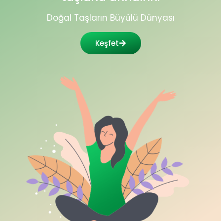
Doğal Taşların Büyülü Dünyası
Keşfet