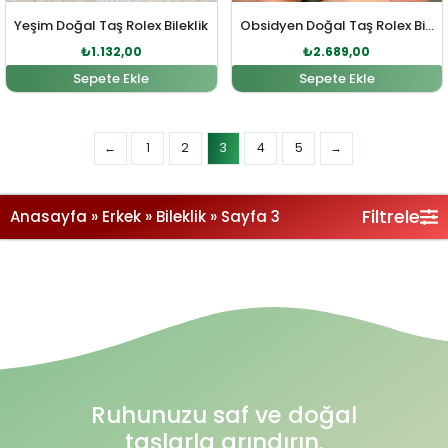
Yeşim Doğal Taş Rolex Bileklik
Obsidyen Doğal Taş Rolex Bileklik
₺
1.132,00
₺
2.689,00
Sepete Ekle
Sepete Ekle
Filtrele
Anasayfa
»
Erkek
»
Bileklik
»
Sayfa 3
Ruhunuzu saf ve doğal
taşlarla arındırın.