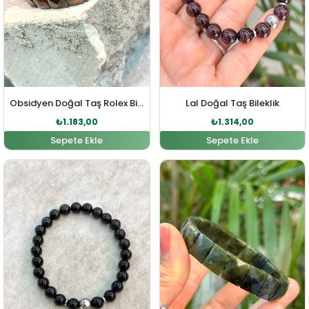
Obsidyen Doğal Taş Rolex Bileklik
Lal Doğal Taş Bileklik
₺
1.183,00
₺
1.314,00
Sepete Ekle
Sepete Ekle
Orijinal fiyat: ₺1.301,00.
Şu andaki fiyat: ₺1.183,00.
Orijinal fiyat: ₺1.245,0
Şu andaki fiy