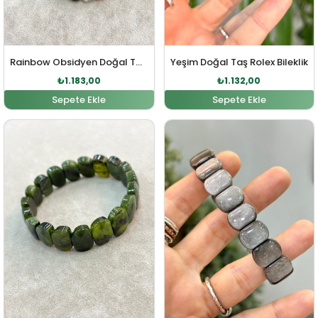
Rainbow Obsidyen Doğal Taş Bileklik
Yeşim Doğal Taş Rolex Bileklik
₺
1.183,00
₺
1.132,00
Sepete Ekle
Sepete Ekle
Orijinal fiyat: ₺1.245,00.
Şu andaki fiyat: ₺1.132,00.
Orijinal fiyat: ₺2.958,00
Şu andaki fi