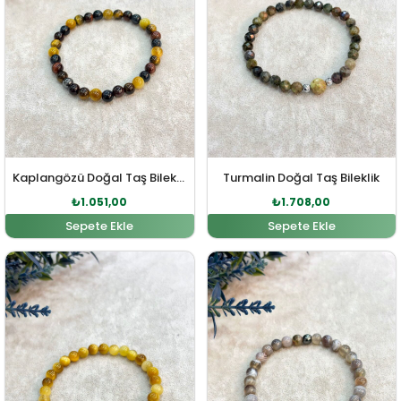
Kaplangözü Doğal Taş Bileklik
Turmalin Doğal Taş Bileklik
₺
1.051,00
₺
1.708,00
Sepete Ekle
Sepete Ekle
Orijinal fiyat: ₺1.229,00.
Şu andaki fiyat: ₺1.117,00.
Orijinal fiyat: ₺1.012,00
Şu andaki fiy