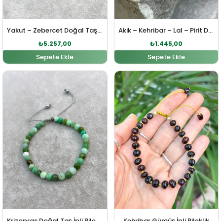
Yakut – Zebercet Doğal Taş Gümüş Bileklik
Akik – Kehribar – Lal – Pirit Doğal Taş Bileklik
₺
5.257,00
₺
1.445,00
Sepete Ekle
Sepete Ekle
Orijinal fiyat: ₺1.301,00.
Şu andaki fiyat: ₺1.183,00.
Orijinal fiyat: ₺1.735,00
Şu andaki fi
Krizopras Doğal Taş İpli Bileklik
Kehribar Gümüş İpli Bileklik