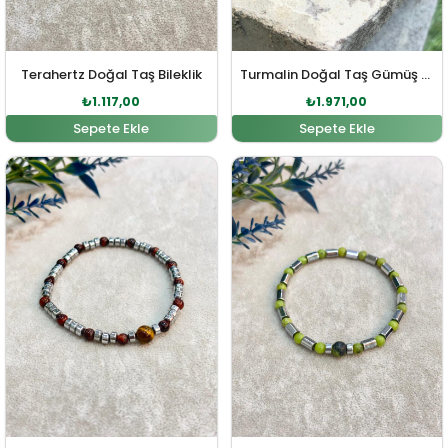
Terahertz Doğal Taş Bileklik
Turmalin Doğal Taş Gümüş Bileklik
₺
1.117,00
₺
1.971,00
Sepete Ekle
Sepete Ekle
Orijinal fiyat: ₺940,00.
Şu andaki fiyat: ₺854,00.
Orijinal fiyat: ₺940,00
Şu andaki fiy