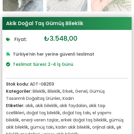
Akik Doğal Taş Gümüş Bileklik
Orijinal
Şu
₺
3.548,00
Fiyat:
fiyat:
andaki
₺3.903,00.
fiyat:
Türkiye'nin her yerine güvenli teslimat
₺3.548,00.
Teslimat Süresi: 2-4 İş Günü
Stok kodu:
ADT-GB269
Kategoriler:
Bileklik
,
Bileklik
,
Erkek
,
Genel
,
Gümüş
Tasarımlı Doğaltaş Ürünler
,
Kadın
Etiketler:
akik
,
akik bileklik
,
akik faydaları
,
akik taşı
özellikleri
,
doğal taş bileklik
,
doğal taş takı
,
el yapımı
bileklik
,
enerji veren taşlar
,
erkek doğal taş bileklik
,
gümüş
akik bileklik
,
gümüş takı
,
kadın akik bileklik
,
orijinal akik
,
şık