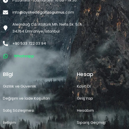
Pazartesi - Cumartesi: 10:00 - 19:30
info@ayshedogaltasgumus.com
Alemdağ Cd. Atatürk Mh. Nefis Sk. 5/A
34764 Ümraniye/İstanbul
+90 533 722 03 94
Whatsapp
Bilgi
Hesap
Gizlilik ve Güvenlik
Kayıt Ol
Değişim ve İade Koşulları
Giriş Yap
Satış Sözleşmesi
Hesabım
İletişim
Sipariş Geçmişi