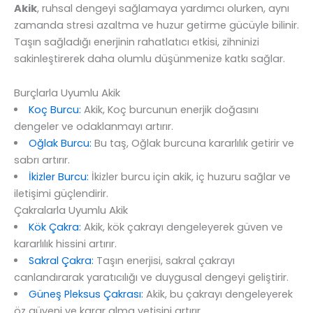
Akik
, ruhsal dengeyi sağlamaya yardımcı olurken, aynı
zamanda stresi azaltma ve huzur getirme gücüyle bilinir.
Taşın sağladığı enerjinin rahatlatıcı etkisi, zihninizi
sakinleştirerek daha olumlu düşünmenize katkı sağlar.
Burçlarla Uyumlu Akik
Koç Burcu:
Akik, Koç burcunun enerjik doğasını
dengeler ve odaklanmayı artırır.
Oğlak Burcu:
Bu taş, Oğlak burcuna kararlılık getirir ve
sabrı artırır.
İkizler Burcu:
İkizler burcu için akik, iç huzuru sağlar ve
iletişimi güçlendirir.
Çakralarla Uyumlu Akik
Kök Çakra:
Akik, kök çakrayı dengeleyerek güven ve
kararlılık hissini artırır.
Sakral Çakra:
Taşın enerjisi, sakral çakrayı
canlandırarak yaratıcılığı ve duygusal dengeyi geliştirir.
Güneş Pleksus Çakrası:
Akik, bu çakrayı dengeleyerek
öz güveni ve karar alma yetisini artırır.