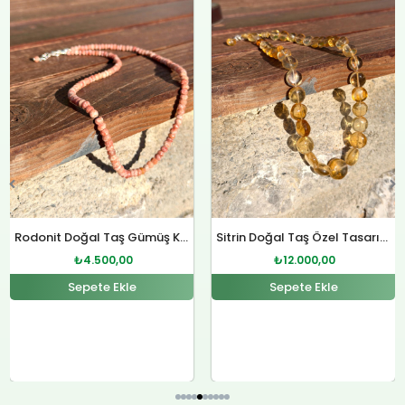
fiyat:
andaki
fiyat:
andaki
₺4.800,00.
fiyat:
₺12.400,00.
fiyat:
.
₺4.500,00.
₺12.000,00.
Rodonit Doğal Taş Gümüş Kolye
Sitrin Doğal Taş Özel Tasarım Gümüş Kolye
₺
4.500,00
₺
12.000,00
Sepete Ekle
Sepete Ekle