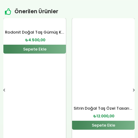
Önerilen Ürünler
Orijinal
Şu
Orijinal
Şu
fiyat:
andaki
fiyat:
andaki
Rodonit Doğal Taş Gümüş Kolye
₺4.800,00.
fiyat:
₺12.400,00.
fiyat:
₺
4.500,00
.
₺4.500,00.
₺12.000,00.
Sepete Ekle
Sitrin Doğal Taş Özel Tasarım Gümüş Kolye
₺
12.000,00
Sepete Ekle