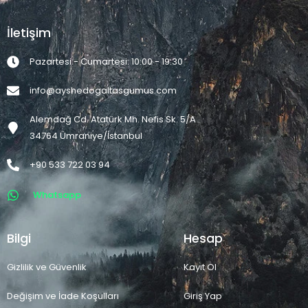
İletişim
Pazartesi - Cumartesi: 10:00 - 19:30
info@ayshedogaltasgumus.com
Alemdağ Cd. Atatürk Mh. Nefis Sk. 5/A
34764 Ümraniye/İstanbul
+90 533 722 03 94
Whatsapp
Bilgi
Hesap
Gizlilik ve Güvenlik
Kayıt Ol
Değişim ve İade Koşulları
Giriş Yap