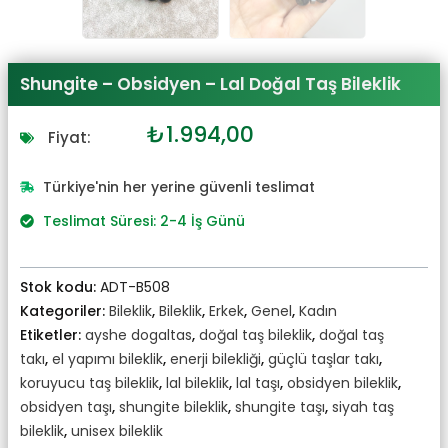
Shungite – Obsidyen – Lal Doğal Taş Bileklik
Orijinal
Şu
₺
1.994,00
Fiyat:
fiyat:
andaki
₺2.193,00.
fiyat:
Türkiye'nin her yerine güvenli teslimat
₺1.994,00.
Teslimat Süresi: 2-4 İş Günü
Stok kodu:
ADT-B508
Kategoriler:
Bileklik
,
Bileklik
,
Erkek
,
Genel
,
Kadın
Etiketler:
ayshe dogaltas
,
doğal taş bileklik
,
doğal taş
takı
,
el yapımı bileklik
,
enerji bilekliği
,
güçlü taşlar takı
,
koruyucu taş bileklik
,
lal bileklik
,
lal taşı
,
obsidyen bileklik
,
obsidyen taşı
,
shungite bileklik
,
shungite taşı
,
siyah taş
bileklik
,
unisex bileklik