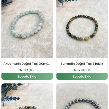
Akuamarin Doğal Taş Gümüş Bileklik
Turmalin Doğal Taş Bileklik
₺
1.971,00
₺
1.708,00
Sepete Ekle
Sepete Ekle
Orijinal fiyat: ₺1.012,00.
Şu andaki fiyat: ₺920,00.
Orijinal fiyat: ₺1.229,0
Şu andaki fiy