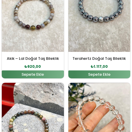
Akik – Lal Doğal Taş Bileklik
Terahertz Doğal Taş Bileklik
₺
920,00
₺
1.117,00
Sepete Ekle
Sepete Ekle
Orijinal fiyat: ₺2.168,00.
Şu andaki fiyat: ₺1.971,00.
Orijinal fiyat: ₺1.156,00
Şu andaki fiy