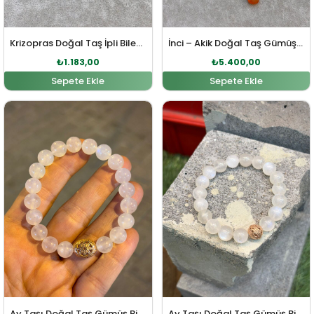
Krizopras Doğal Taş İpli Bileklik
İnci – Akik Doğal Taş Gümüş Kolye
₺
1.183,00
₺
5.400,00
Sepete Ekle
Sepete Ekle
Orijinal fiyat: ₺3.614,00.
Şu andaki fiyat: ₺3.285,00.
Orijinal fiyat: ₺3.903,00
Şu andaki fi
Ay Taşı Doğal Taş Gümüş Bileklik
Ay Taşı Doğal Taş Gümüş Bileklik