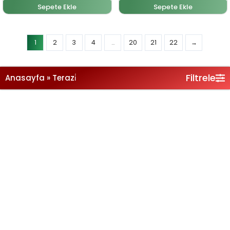
Sepete Ekle
Sepete Ekle
Filtrele
Anasayfa
»
Terazi̇