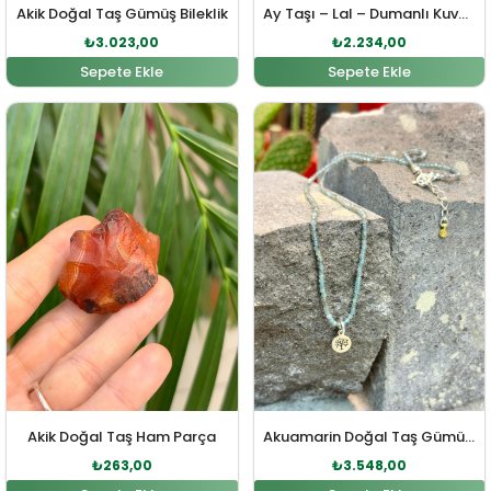
Akik Doğal Taş Gümüş Bileklik
Ay Taşı – Lal – Dumanlı Kuvars Doğal Taş Gümüş Kolye
₺
3.023,00
₺
2.234,00
Sepete Ekle
Sepete Ekle
Orijinal fiyat: ₺289,00.
Şu andaki fiyat: ₺263,00.
Orijinal fiyat: ₺3.903,00
Şu andaki fi
Akik Doğal Taş Ham Parça
Akuamarin Doğal Taş Gümüş Kolye
₺
263,00
₺
3.548,00