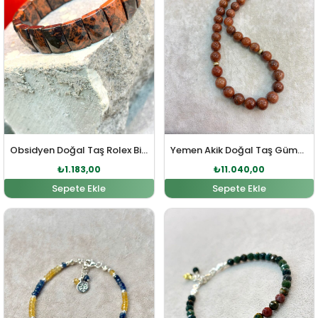
Obsidyen Doğal Taş Rolex Bileklik
Yemen Akik Doğal Taş Gümüş Tesbih
₺
1.183,00
₺
11.040,00
Sepete Ekle
Sepete Ekle
Orijinal fiyat: ₺7.590,00.
Şu andaki fiyat: ₺6.900,00.
Orijinal fiyat: ₺2.313,00
Şu andaki fi