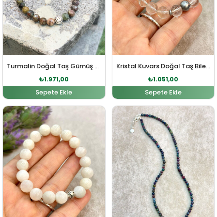
Turmalin Doğal Taş Gümüş Bileklik
Kristal Kuvars Doğal Taş Bileklik
₺
1.971,00
₺
1.051,00
Sepete Ekle
Sepete Ekle
Orijinal fiyat: ₺2.168,00.
Şu andaki fiyat: ₺1.971,00.
Orijinal fiyat: ₺4.337,0
Şu andaki fi