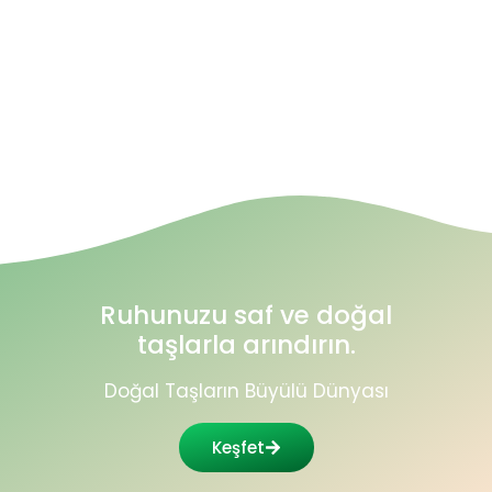
1
2
3
4
…
20
21
22
Ruhunuzu saf ve doğal
taşlarla arındırın.
Doğal Taşların Büyülü Dünyası
Keşfet