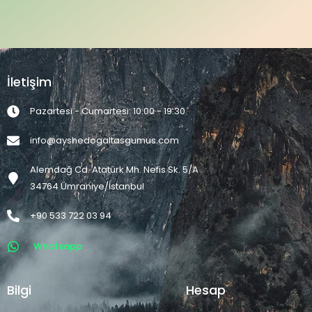
İletişim
Pazartesi - Cumartesi: 10:00 - 19:30
info@ayshedogaltasgumus.com
Alemdağ Cd. Atatürk Mh. Nefis Sk. 5/A
34764 Ümraniye/İstanbul
+90 533 722 03 94
Whatsapp
Bilgi
Hesap