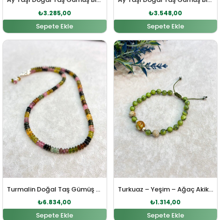
₺
3.285,00
₺
3.548,00
Sepete Ekle
Sepete Ekle
Orijinal fiyat: ₺7.518,00.
Şu andaki fiyat: ₺6.834,00.
Orijinal fiyat: ₺1.446,0
Şu andaki fiy
Turmalin Doğal Taş Gümüş Kolye
Turkuaz – Yeşim – Ağaç Akik Doğal Taş Gümüş İpli Bileklik
₺
6.834,00
₺
1.314,00
Sepete Ekle
Sepete Ekle