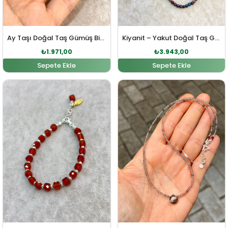
Ay Taşı Doğal Taş Gümüş Bileklik
Kiyanit – Yakut Doğal Taş Gümüş Kolye
₺
1.971,00
₺
3.943,00
Sepete Ekle
Sepete Ekle
Orijinal fiyat: ₺3.325,00.
Şu andaki fiyat: ₺3.023,00.
Orijinal fiyat: ₺2.458,00
Şu andaki fi