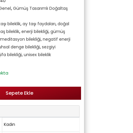
240
Genel
,
Gümüş Tasarımlı Doğaltaş
aşı bileklik
,
ay taşı faydaları
,
doğal
aş bileklik
,
enerji bilekliği
,
gümüş
meditasyon bilekliği
,
negatif enerji
uhsal denge bilekliği
,
sezgiyi
şifa bilekliği
,
unisex bileklik
okta
Sepete Ekle
Kadın