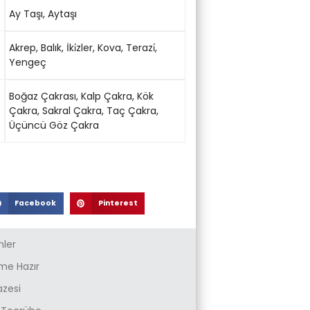
Ay Taşı
,
Aytaşı
Akrep
,
Balık
,
İki̇zler
,
Kova
,
Terazi̇
,
Yengeç
Boğaz Çakrası
,
Kalp Çakra
,
Kök
Çakra
,
Sakral Çakra
,
Taç Çakra
,
Üçüncü Göz Çakra
Facebook
Pinterest
nler
e Hazır
azesi