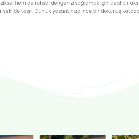
iziksel hem de ruhsal dengenizi sağlamak için ideal bir aks
r şekilde taşır. Günlük yaşantınıza ince bir dokunuş katac
al
Şu
Orijinal
Şu
Or