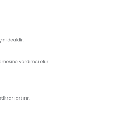
n idealdir.
lemesine yardımcı olur.
krarı artırır.