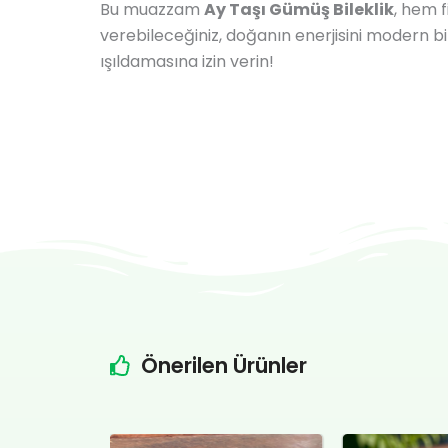
Bu muazzam
Ay Taşı Gümüş Bileklik
, hem f
verebileceğiniz, doğanın enerjisini modern bi
ışıldamasına izin verin!
Önerilen Ürünler
Şu
Orijinal
Şu
Orijin