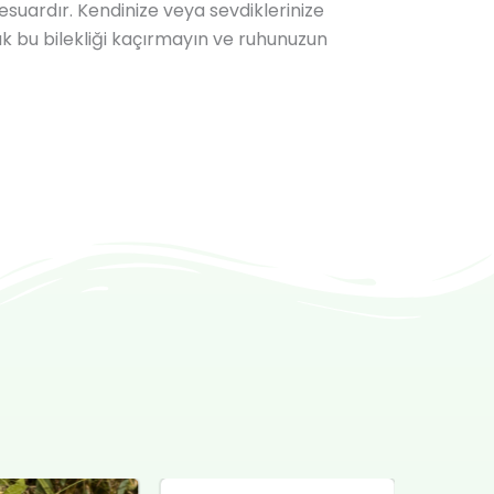
esuardır. Kendinize veya sevdiklerinize
ak bu bilekliği kaçırmayın ve ruhunuzun
ijinal
Şu
Orijinal
Şu