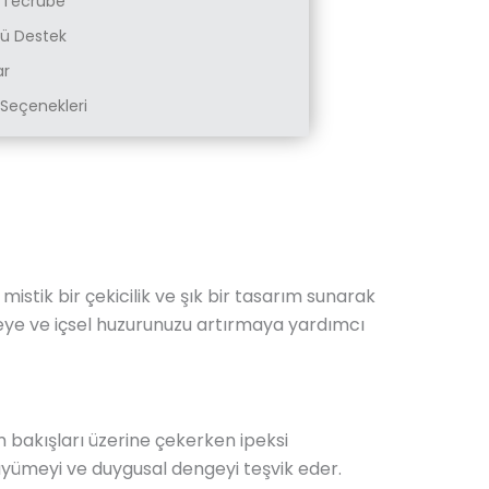
k Tecrübe
zlü Destek
ar
Seçenekleri
, mistik bir çekicilik ve şık bir tasarım sunarak
eye ve içsel huzurunuzu artırmaya yardımcı
üm bakışları üzerine çekerken ipeksi
 büyümeyi ve duygusal dengeyi teşvik eder.