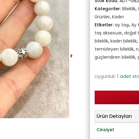
Stok kodu:
ADT-GB
Kategoriler:
Bileklik
,
Ürünler
,
Kadın
Etiketler:
ay taşı
,
Ay t
taş aksesuar
,
doğal t
bileklik
,
kadın bileklik
,
temizleyen bileklik
,
r
güçlendiren bileklik
,
Uygunluk:
1 adet st
Ürün Detayları
Cinsiyet