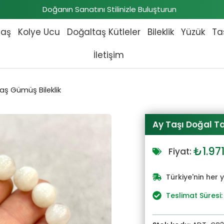
Doğanın Sanatını Stilinizle Buluşturun
taş
Kolye Ucu
Doğaltaş Kütleler
Bileklik
Yüzük
Ta
İletişim
aş Gümüş Bileklik
Ay Taşı Doğal Ta
Orijin
₺
1.97
Fiyat:
fiyat:
₺2.16
Türkiye'nin her 
Teslimat Süresi: