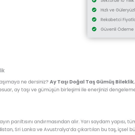
Sektörde 10 Yıllı
Hızlı ve Güleryü
Rekabetci Fiyatl
Güvenli Ödeme 
ik
 taşımaya ne dersiniz?
Ay Taşı Doğal Taş Gümüş Bileklik
uar, ay taşı ve gümüşün birleşimi ile enerjinizi dengelem
n ayın parıltısını andırmasından alır. Yarı saydam yapısı, t
ndistan, Sri Lanka ve Avustralya’da çıkartılan bu taş, içsel