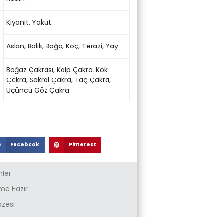
Kiyanit
,
Yakut
Aslan
,
Balık
,
Boğa
,
Koç
,
Terazi̇
,
Yay
Boğaz Çakrası
,
Kalp Çakra
,
Kök
Çakra
,
Sakral Çakra
,
Taç Çakra
,
Üçüncü Göz Çakra
Facebook
Pinterest
nler
e Hazır
azesi