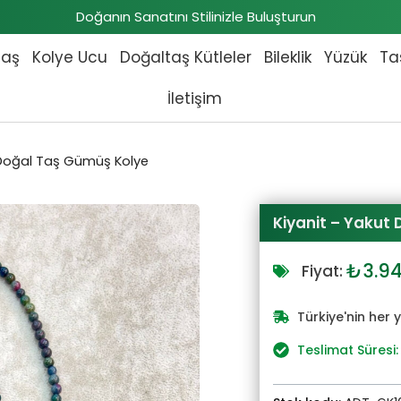
Doğanın Sanatını Stilinizle Buluşturun
taş
Kolye Ucu
Doğaltaş Kütleler
Bileklik
Yüzük
Ta
İletişim
 Doğal Taş Gümüş Kolye
Kiyanit – Yakut
Orijin
₺
3.9
Fiyat:
fiyat:
₺4.33
Türkiye'nin her 
Teslimat Süresi: