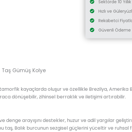
Sektörde 10 Yıllı
Hızlı ve Güleryü
Rekabetci Fiyatl
Güvenli Ödeme 
al Taş Gümüş Kolye
tamorfik kayaçlarda oluşur ve özellikle Brezilya, Amerika Bi
a dönüşebilir, zihinsel berraklık ve iletişimi artırabilir.
ve denge arayışını destekler, huzur ve adil yargılar gelişti
 taş, Balık burcunun sezgisel güçlerini yüceltir ve ruhsal f