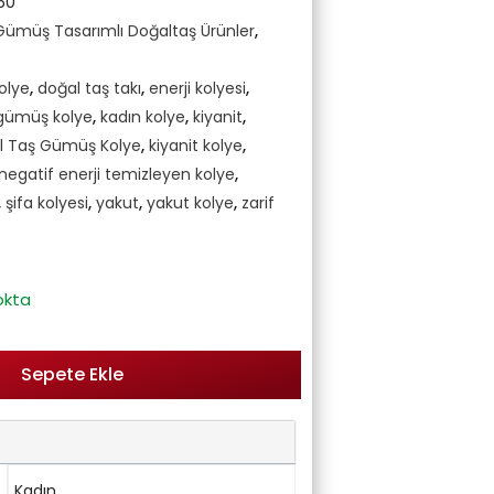
60
Gümüş Tasarımlı Doğaltaş Ürünler
,
olye
,
doğal taş takı
,
enerji kolyesi
,
gümüş kolye
,
kadın kolye
,
kiyanit
,
al Taş Gümüş Kolye
,
kiyanit kolye
,
negatif enerji temizleyen kolye
,
,
şifa kolyesi
,
yakut
,
yakut kolye
,
zarif
okta
Sepete Ekle
Kadın