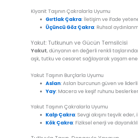
Kiyanit Taşının Çakralarla Uyumu
Gırtlak Çakra
: İletişim ve ifade yete
Üçüncü Göz Çakra
: Ruhsal aydınlanma
Yakut: Tutkunun ve Gücün Temsilcisi
Yakut
, dünyanın en değerli renkli taşlarınd
aşk, tutku ve cesaret sağlayarak yaşam enerji
Yakut Taşının Burçlarla Uyumu
Aslan
: Aslan burcunun güven ve liderlik
Yay
: Macera ve keşif ruhunu beslerken
Yakut Taşının Çakralarla Uyumu
Kalp Çakra
: Sevgi akışını teşvik eder, i
Kök Çakra
: Fiziksel enerji ve dayanık