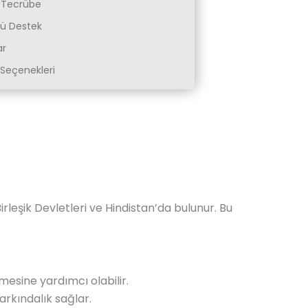
k Tecrübe
zlü Destek
ar
Seçenekleri
rleşik Devletleri ve Hindistan’da bulunur. Bu
rmesine yardımcı olabilir.
arkındalık sağlar.