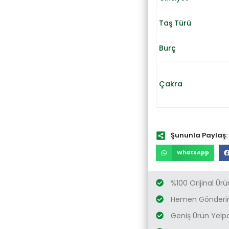
Taş Türü
Burç
Çakra
Şununla Paylaş:
WhatsApp
%100 Orijinal Ürü
Hemen Gönderim
Geniş Ürün Yelp