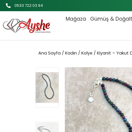
İçeriğe
0533 722 03 94
atla
Mağaza
Gümüş & Doğal
Ana Sayfa
/
Kadın
/
Kolye
/ Kiyanit – Yakut