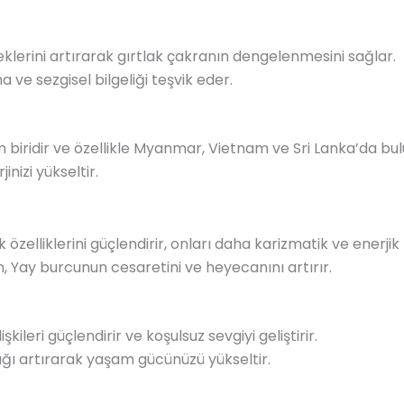
neklerini artırarak gırtlak çakranın dengelenmesini sağlar.
 ve sezgisel bilgeliği teşvik eder.
an biridir ve özellikle Myanmar, Vietnam ve Sri Lanka’da bu
nizi yükseltir.
 özelliklerini güçlendirir, onları daha karizmatik ve enerjik k
, Yay burcunun cesaretini ve heyecanını artırır.
lişkileri güçlendirir ve koşulsuz sevgiyi geliştirir.
lılığı artırarak yaşam gücünüzü yükseltir.