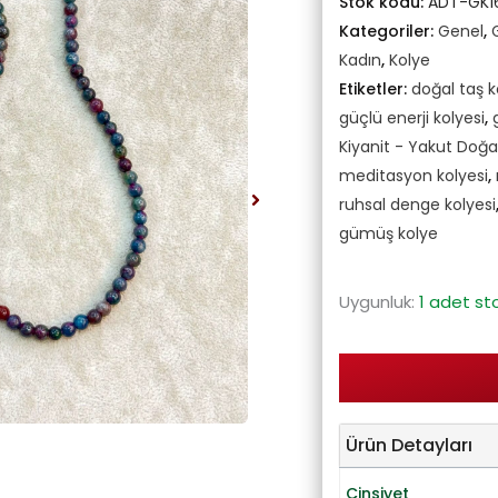
Stok kodu:
ADT-GK1
Kategoriler:
Genel
,
Kadın
,
Kolye
Etiketler:
doğal taş k
güçlü enerji kolyesi
,
Kiyanit - Yakut Doğ
meditasyon kolyesi
,
ruhsal denge kolyesi
gümüş kolye
Uygunluk:
1 adet st
Ürün Detayları
Cinsiyet