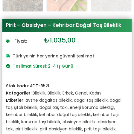
Pirit – Obsidyen – Kehribar Doğal Taş Bileklik
Orijinal
Şu
₺
1.035,00
Fiyat:
fiyat:
andaki
₺1.150,00.
fiyat:
Türkiye'nin her yerine güvenli teslimat
₺1.035,00.
Teslimat Süresi: 2-4 İş Günü
Stok kodu:
ADT-B521
Kategoriler:
Bileklik
,
Bileklik
,
Erkek
,
Genel
,
Kadın
Etiketler:
ayshe dogaltas bileklik
,
doğal taş bileklik
,
doğal
taş şifalı bileklik
,
doğal taş takı
,
enerji koruma bilekliği
,
kehribar bileklik
,
kehribar doğal taş bileklik
,
kehribar taşlı
bileklik
,
koruma taşı bileklik
,
obsidyen bileklik
,
obsidyen
takı
,
pirit bileklik
,
pirit obsidyen bileklik
,
pirit taşlı bileklik
,