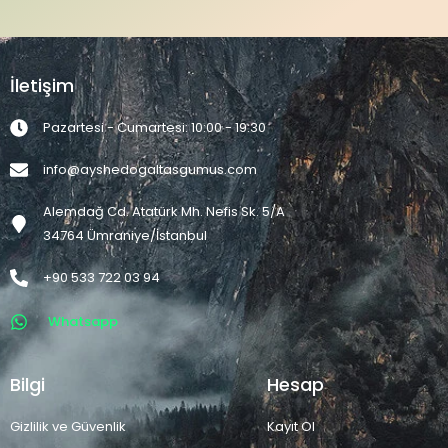
İletişim
Pazartesi - Cumartesi: 10:00 - 19:30
info@ayshedogaltasgumus.com
Alemdağ Cd. Atatürk Mh. Nefis Sk. 5/A
34764 Ümraniye/İstanbul
+90 533 722 03 94
Whatsapp
Bilgi
Hesap
Gizlilik ve Güvenlik
Kayıt Ol