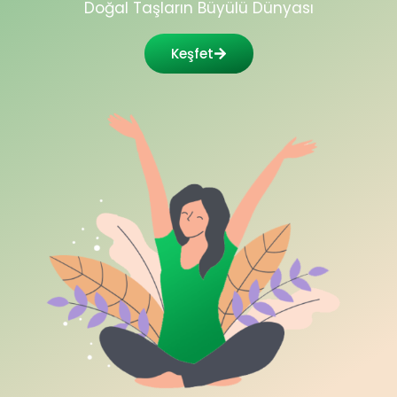
Doğal Taşların Büyülü Dünyası
Keşfet