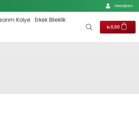
Hesabım
sarım Kolye
Erkek Bileklik
₺
0,00