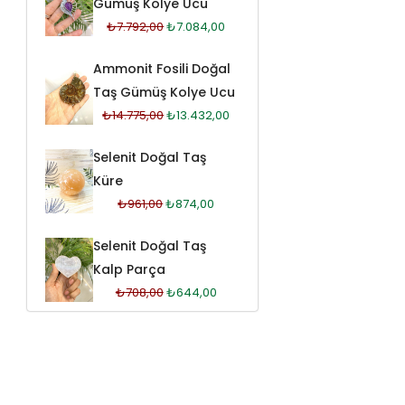
Gümüş Kolye Ucu
₺
7.792,00
₺
7.084,00
Ammonit Fosili Doğal
Taş Gümüş Kolye Ucu
₺
14.775,00
₺
13.432,00
Selenit Doğal Taş
Küre
₺
961,00
₺
874,00
Selenit Doğal Taş
Kalp Parça
₺
708,00
₺
644,00