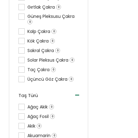
Gırtlak Çakra
0
Güneş Pleksusu Çakra
0
Kalp Çakra
0
Kök Çakra
0
Sakral Çakra
0
Solar Pleksus Çakra
0
Taç Çakra
0
Üçüncü Göz Çakra
0
-
Taş Türü
Ağaç Akik
0
Ağaç Fosil
0
Akik
0
Akuamarin
0