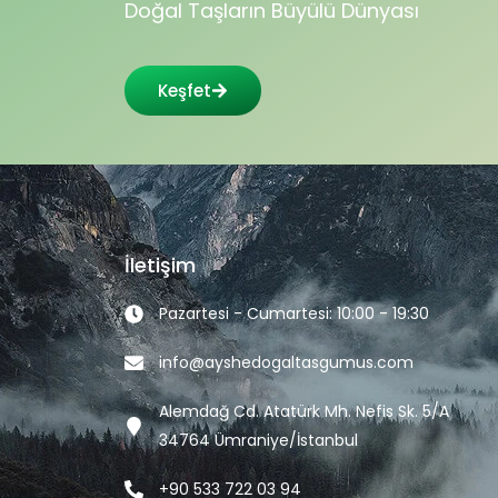
Doğal Taşların Büyülü Dünyası
Keşfet
İletişim
Pazartesi - Cumartesi: 10:00 - 19:30
info@ayshedogaltasgumus.com
Alemdağ Cd. Atatürk Mh. Nefis Sk. 5/A
34764 Ümraniye/İstanbul
+90 533 722 03 94