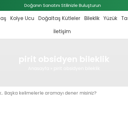
Doğanın Sanatını Stilinizle Buluşturun
taş
Kolye Ucu
Doğaltaş Kütleler
Bileklik
Yüzük
Ta
İletişim
pirit obsidyen bileklik
Anasayfa
»
pirit obsidyen bileklik
.. Başka kelimelerle aramayı dener misiniz?