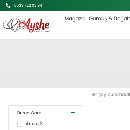
İçeriğe
0533 722 03 94
atla
Mağaza
Gümüş & Doğal
Bir şey bulamadık
-
Burca Göre
Akrep
0