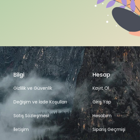
Bilgi
Hesap
Gizlilik ve Güvenlik
Kayıt Ol
Değişim ve İade Koşulları
Giriş Yap
Satış Sözleşmesi
Hesabım
İletişim
Sipariş Geçmişi