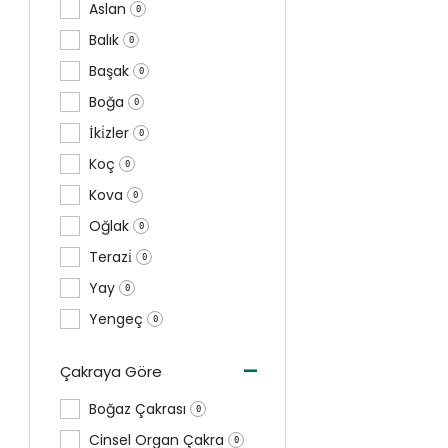
Aslan
0
Balık
0
Başak
0
Boğa
0
İki̇zler
0
Koç
0
Kova
0
Oğlak
0
Terazi̇
0
Yay
0
Yengeç
0
-
Çakraya Göre
Boğaz Çakrası
0
Cinsel Organ Çakra
0