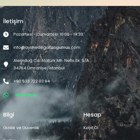
İletişim
Pazartesi - Cumartesi: 10:00 - 19:30
info@ayshedogaltasgumus.com
Alemdağ Cd. Atatürk Mh. Nefis Sk. 5/A
34764 Ümraniye/İstanbul
+90 533 722 03 94
Whatsapp
Bilgi
Hesap
Gizlilik ve Güvenlik
Kayıt Ol