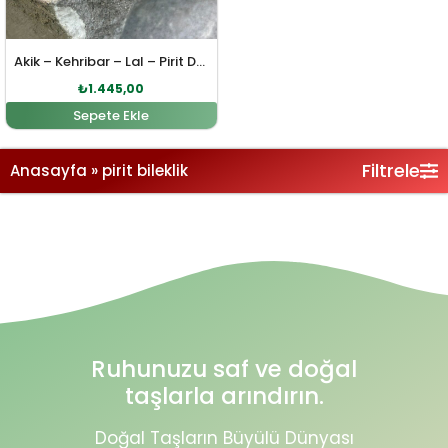
Akik – Kehribar – Lal – Pirit Doğal Taş Bileklik
₺
1.445,00
Sepete Ekle
Filtrele
Anasayfa
»
pirit bileklik
Ruhunuzu saf ve doğal
taşlarla arındırın.
Doğal Taşların Büyülü Dünyası