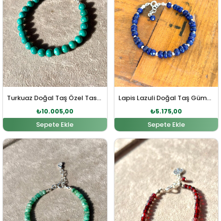
Turkuaz Doğal Taş Özel Tasarım Gümüş Bileklik
Lapis Lazuli Doğal Taş Gümüş Bileklik
₺
10.005,00
₺
5.175,00
Sepete Ekle
Sepete Ekle
Orijinal fiyat: ₺8.050,00.
Şu andaki fiyat: ₺7.705,00.
Orijinal fiyat: ₺4.140,0
Şu andaki fi