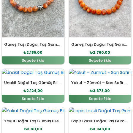
Güneş Taşı Doğal Taş Gümüş Bileklik
Güneş Taşı Doğal Taş Gümüş Bileklik
₺
2.185,00
₺
2.760,00
Sepete Ekle
Sepete Ekle
Orijinal fiyat: ₺2.336,00.
Şu andaki fiyat: ₺2.124,00.
Orijinal fiyat: ₺3.710,00
Şu andaki fi
Unakit Doğal Taş Gümüş Bileklik
Yakut – Zümrüt – Sarı Safir Doğal Taş Gümüş Bileklik
₺
2.124,00
₺
3.373,00
Sepete Ekle
Sepete Ekle
Orijinal fiyat: ₺4.192,00.
Şu andaki fiyat: ₺3.811,00.
Orijinal fiyat: ₺4.337,0
Şu andaki fi
Yakut Doğal Taş Gümüş Bileklik
Lapis Lazuli Doğal Taş Gümüş Yin Yang Sembol Bileklik
₺
3.811,00
₺
3.943,00