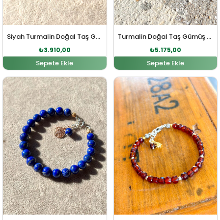
Siyah Turmalin Doğal Taş Gümüş Bileklik
Turmalin Doğal Taş Gümüş Bileklik
₺
3.910,00
₺
5.175,00
Sepete Ekle
Sepete Ekle
Orijinal fiyat: ₺5.060,00.
Şu andaki fiyat: ₺4.600,00.
Orijinal fiyat: ₺4.048,0
Şu andaki fi