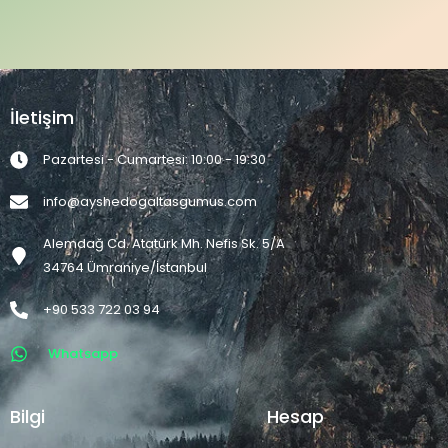
İletişim
Pazartesi - Cumartesi: 10:00 - 19:30
info@ayshedogaltasgumus.com
Alemdağ Cd. Atatürk Mh. Nefis Sk. 5/A
34764 Ümraniye/İstanbul
+90 533 722 03 94
Whatsapp
Bilgi
Hesap