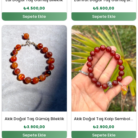
₺
4.500,00
₺
5.600,00
Sepete Ekle
Sepete Ekle
Orijinal fiyat: ₺4.000,00.
Şu andaki fiyat: ₺3.900,00.
Orijinal fiyat: ₺3.200,00
Şu andaki fi
Akik Doğal Taş Gümüş Bileklik
Akik Doğal Taş Kalp Sembol Detaylı Gümüş Bileklik
₺
3.900,00
₺
2.900,00
Sepete Ekle
Sepete Ekle