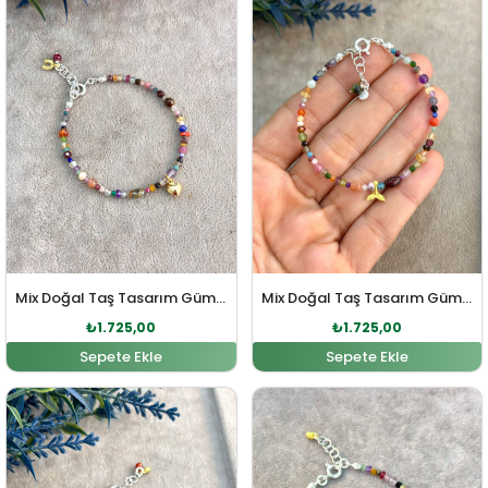
Mix Doğal Taş Tasarım Gümüş Bileklik
Mix Doğal Taş Tasarım Gümüş Bileklik
₺
1.725,00
₺
1.725,00
Sepete Ekle
Sepete Ekle
Orijinal fiyat: ₺1.886,00.
Şu andaki fiyat: ₺1.725,00.
Orijinal fiyat: ₺1.886,00
Şu andaki fiy