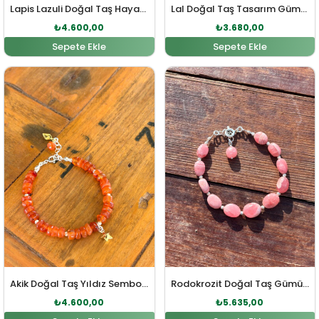
Lapis Lazuli Doğal Taş Hayat Ağacı Sembol Gümüş Bileklik
Lal Doğal Taş Tasarım Gümüş Bileklik
₺
4.600,00
₺
3.680,00
Sepete Ekle
Sepete Ekle
Orijinal fiyat: ₺5.060,00.
Şu andaki fiyat: ₺4.600,00.
Orijinal fiyat: ₺5.980,0
Şu andaki fi
Akik Doğal Taş Yıldız Sembol Gümüş Bileklik
Rodokrozit Doğal Taş Gümüş Bileklik
₺
4.600,00
₺
5.635,00