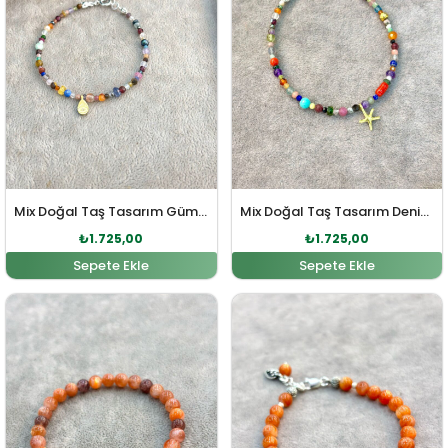
Mix Doğal Taş Tasarım Gümüş Bileklik
Mix Doğal Taş Tasarım Deniz Yıldızı Sembol Gümüş Bileklik
₺
1.725,00
₺
1.725,00
Sepete Ekle
Sepete Ekle
Orijinal fiyat: ₺2.392,00.
Şu andaki fiyat: ₺2.185,00.
Orijinal fiyat: ₺3.036,00
Şu andaki fi