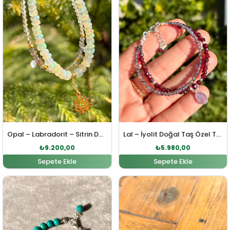
Opal – Labradorit – Sitrin Doğal Taş Lotus Sembol Özel Tasarım Gümüş Bileklik
Lal – İyolit Doğal Taş Özel Tasarım Gümüş Bileklik
₺
9.200,00
₺
5.980,00
Sepete Ekle
Sepete Ekle
Orijinal fiyat: ₺10.350,00.
Şu andaki fiyat: ₺10.005,00.
Orijinal fiyat: ₺5.520,0
Şu andaki fi