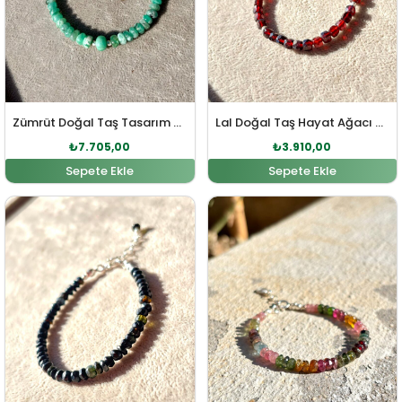
Zümrüt Doğal Taş Tasarım Gümüş Bileklik
Lal Doğal Taş Hayat Ağacı Sembol Gümüş Bileklik
₺
7.705,00
₺
3.910,00
Sepete Ekle
Sepete Ekle
Orijinal fiyat: ₺4.140,00.
Şu andaki fiyat: ₺3.910,00.
Orijinal fiyat: ₺5.520,0
Şu andaki fi