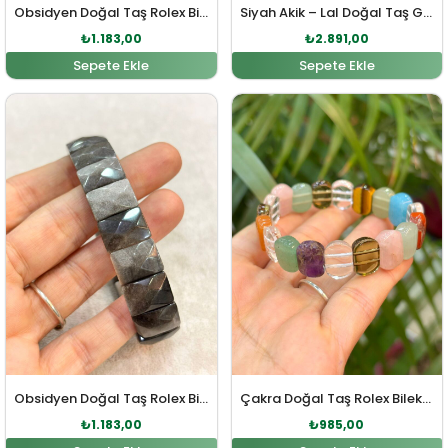
Obsidyen Doğal Taş Rolex Bileklik
Siyah Akik – Lal Doğal Taş Gümüş Bileklik
₺
1.183,00
₺
2.891,00
Sepete Ekle
Sepete Ekle
Orijinal fiyat: ₺1.301,00.
Şu andaki fiyat: ₺1.183,00.
Orijinal fiyat: ₺1.084,0
Şu andaki fiy
Obsidyen Doğal Taş Rolex Bileklik
Çakra Doğal Taş Rolex Bileklik
₺
1.183,00
₺
985,00