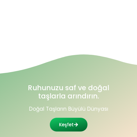
←
1
2
3
4
5
6
7
8
9
Ruhunuzu saf ve doğal
taşlarla arındırın.
Doğal Taşların Büyülü Dünyası
Keşfet