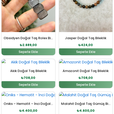
Obsidyen Doğal Taş Rolex Bileklik
Jasper Doğal Taş Bileklik
₺
2.689,00
₺
424,00
Sepete Ekle
Sepete Ekle
Orijinal fiyat: ₺778,00.
Şu andaki fiyat: ₺708,00.
Orijinal fiyat: ₺778,00
Şu andaki fiy
Akik Doğal Taş Bileklik
Amazonit Doğal Taş Bileklik
₺
708,00
₺
708,00
Sepete Ekle
Sepete Ekle
Orijinal fiyat: ₺4.800,00.
Şu andaki fiyat: ₺4.400,00.
Orijinal fiyat: ₺5.000,00
Şu andaki fi
Oniks – Hematit – İnci Doğal Taş Yin Yang Sembol Gümüş Bileklik
Malahit Doğal Taş Gümüş Bileklik
₺
4.400,00
₺
4.600,00