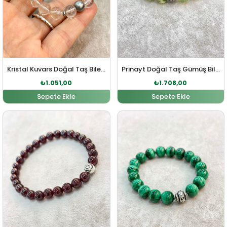
Kristal Kuvars Doğal Taş Bileklik
Prinayt Doğal Taş Gümüş Bileklik
₺
1.051,00
₺
1.708,00
Sepete Ekle
Sepete Ekle
Orijinal fiyat: ₺1.735,00.
Şu andaki fiyat: ₺1.577,00.
Orijinal fiyat: ₺4.192,0
Şu andaki fiy