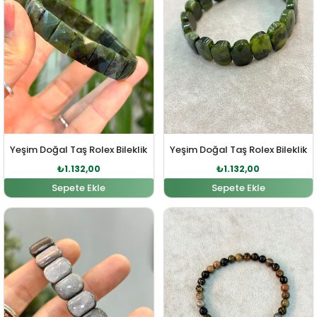
Yeşim Doğal Taş Rolex Bileklik
Yeşim Doğal Taş Rolex Bileklik
₺
1.132,00
₺
1.132,00
Sepete Ekle
Sepete Ekle
Orijinal fiyat: ₺2.958,00.
Şu andaki fiyat: ₺2.689,00.
Orijinal fiyat: ₺467,00
Şu andaki fiy