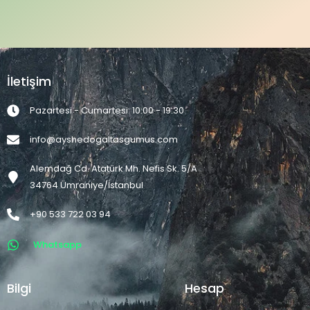
İletişim
Pazartesi - Cumartesi: 10:00 - 19:30
info@ayshedogaltasgumus.com
Alemdağ Cd. Atatürk Mh. Nefis Sk. 5/A
34764 Ümraniye/İstanbul
+90 533 722 03 94
Whatsapp
Bilgi
Hesap