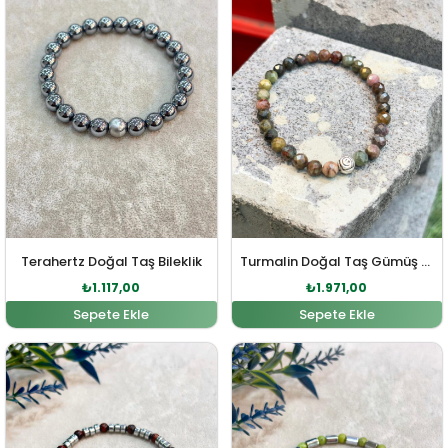
Terahertz Doğal Taş Bileklik
Turmalin Doğal Taş Gümüş Bileklik
₺
1.117,00
₺
1.971,00
Sepete Ekle
Sepete Ekle
Orijinal fiyat: ₺940,00.
Şu andaki fiyat: ₺854,00.
Orijinal fiyat: ₺940,00
Şu andaki fiy