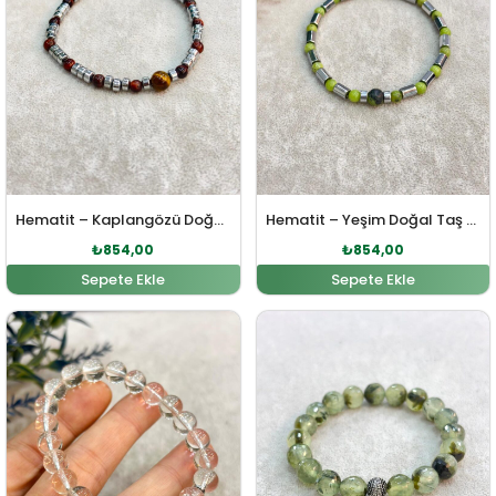
Hematit – Kaplangözü Doğal Taş Bileklik
Hematit – Yeşim Doğal Taş Bileklik
₺
854,00
₺
854,00
Sepete Ekle
Sepete Ekle
Orijinal fiyat: ₺1.156,00.
Şu andaki fiyat: ₺1.051,00.
Orijinal fiyat: ₺1.879,00
Şu andaki fi