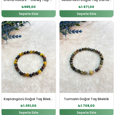
₺
985,00
₺
1.971,00
Sepete Ekle
Sepete Ekle
Orijinal fiyat: ₺1.156,00.
Şu andaki fiyat: ₺1.051,00.
Orijinal fiyat: ₺1.879,00
Şu andaki fi
Kaplangözü Doğal Taş Bileklik
Turmalin Doğal Taş Bileklik
₺
1.051,00
₺
1.708,00
Sepete Ekle
Sepete Ekle