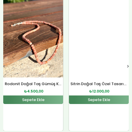
Orijinal
Şu
Orijinal
Şu
fiyat:
andaki
fiyat:
andaki
₺4.800,00.
fiyat:
₺12.400,00.
fiyat:
.
₺4.500,00.
₺12.000,00.
Rodonit Doğal Taş Gümüş Kolye
Sitrin Doğal Taş Özel Tasarım Gümüş Kolye
₺
4.500,00
₺
12.000,00
Sepete Ekle
Sepete Ekle