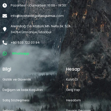
Pazartesi - Cumartesi: 10:00 - 19:30
info@ayshedogaltasgumus.com
Alemdağ Cd. Atatürk Mh. Nefis Sk. 5/A
34764 Ümraniye/İstanbul
+90 533 722 03 94
Whatsapp
Bilgi
Hesap
Gizlilik ve Güvenlik
Kayıt Ol
Değişim ve İade Koşulları
Giriş Yap
Satış Sözleşmesi
Hesabım
İletişim
Sipariş Geçmişi