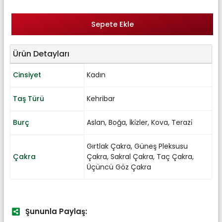
Sepete Ekle
Ürün Detayları
Cinsiyet
Kadın
Taş Türü
Kehribar
Burç
Aslan
,
Boğa
,
İki̇zler
,
Kova
,
Terazi̇
Gırtlak Çakra
,
Güneş Pleksusu
Çakra
Çakra
,
Sakral Çakra
,
Taç Çakra
,
Üçüncü Göz Çakra
Şununla Paylaş: