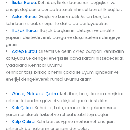
İkizler Burcu
: Kehribar, İkizler burcunun değişken ve
enerjik doğasına denge katarak zihinsel berraklık sağlar.
Aslan Burcu
: Güçlü ve karizmatik Aslan burçları,
kehribarın sıcak enerjisi ile daha da parlayacaktır.
Başak Burcu
: Başak burçlarının detaycı ve analitik
yapısını destekleyerek duygu ve düşüncelerini dengeye
getirir.
Akrep Burcu
: Gizemli ve derin Akrep burçları, kehribarın
koruyucu ve dengeli enerjisi ile daha kararlı hissedecektir.
Çakralarla Kehribar Uyumu
Kehribar taşı, birkaç önemli çakra ile uyum içindedir ve
enerjiyi dengeleyerek ruhsal uyumu artırır:
Güneş Pleksusu Çakra
: Kehribar, bu çakranın enerjisini
artırarak kendine güveni ve kişisel gücü destekler.
Kök Çakra
: Kehribar, kök çakranın dengelenmesine
yardımcı olarak fiziksel ve ruhsal stabiliteyi sağlar.
Kalp Çakra
: Kehribar, sevgi ve merhamet enerjisini
artırarak bu çakranın enerjisini dengeler.