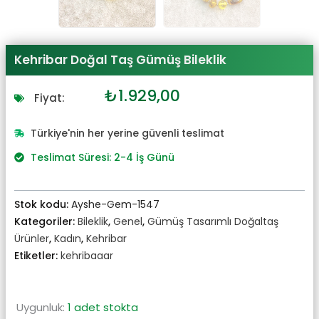
Kehribar Doğal Taş Gümüş Bileklik
Orijinal
Şu
₺
1.929,00
Fiyat:
fiyat:
andaki
₺2.122,00.
fiyat:
Türkiye'nin her yerine güvenli teslimat
₺1.929,00.
Teslimat Süresi: 2-4 İş Günü
Stok kodu:
Ayshe-Gem-1547
Kategoriler:
Bileklik
,
Genel
,
Gümüş Tasarımlı Doğaltaş
Ürünler
,
Kadın
,
Kehribar
Etiketler:
kehribaaar
Uygunluk:
1 adet stokta