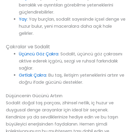
berraklık ve ayrıntıları görebilme yeteneklerini
güçlendirebilirler.
Yay
: Yay burçları, sodalit sayesinde içsel denge ve
huzur bulur, yeni maceralara daha açık hale
gelirler.
Çakralar ve Sodalit
Üçüncü Göz Çakra
: Sodalit, üçüncü göz çakrasını
aktive ederek içgörü, sezgi ve ruhsal farkındalık
sağlar.
Gırtlak Çakra
: Bu taş, iletişim yeteneklerini artırır ve
doğru ifade gücünü destekler.
Düşüncenin Gücünü Artırın
Sodalit doğal taş parçası, zihinsel netlik, iç huzur ve
duygusal denge arayanlar için ideal bir seçenek.
Kendinize ya da sevdiklerinize hediye edin ve bu taşın
büyüleyici enerjisinden faydalanın. Hemen şimdi
koleksiyonunuza bu muhteşem taşı dahil edin ve