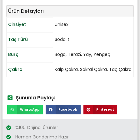
Ürün Detayları
Cinsiyet
Unisex
Taş Türü
Sodalit
Burç
Boğa
,
Terazi̇
,
Yay
,
Yengeç
Çakra
Kalp Çakra
,
Sakral Çakra
,
Taç Çakra
Şununla Paylaş:
WhatsApp
Facebook
Pinterest
%100 Orijinal Ürünler
Hemen Gönderime Hazır