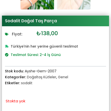
Sodalit Doğal Taş Parça
Orijinal
Şu
₺
138,00
Fiyat:
fiyat:
andaki
₺152,00.
fiyat:
Türkiye'nin her yerine güvenli teslimat
₺138,00.
Teslimat Süresi: 2-4 İş Günü
Stok kodu:
Ayshe-Gem-2007
Kategoriler:
Doğaltaş Kütleler
,
Genel
Etiketler:
sodalit
Stokta yok