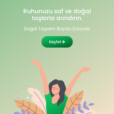
Ruhunuzu saf ve doğal
taşlarla arındırın.
Doğal Taşların Büyülü Dünyası
Keşfet