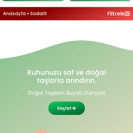
Filtrele
Anasayfa
»
Sodalit
Ruhunuzu saf ve doğal
taşlarla arındırın.
Doğal Taşların Büyülü Dünyası
Keşfet