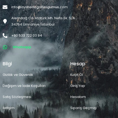
info@ayshedogaltasgumus.com
Alemdağ Cd. Atatürk Mh. Nefis Sk. 5/A
34764 Ümraniye/İstanbul
+90 533 722 03 94
Whatsapp
Bilgi
Hesap
Gizlilik ve Güvenlik
Kayıt Ol
Değişim ve İade Koşulları
Giriş Yap
Satış Sözleşmesi
Hesabım
İletişim
Sipariş Geçmişi