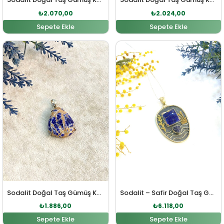
₺
2.070,00
₺
2.024,00
Sepete Ekle
Sepete Ekle
Orijinal fiyat: ₺2.074,00.
Şu andaki fiyat: ₺1.886,00.
Orijinal fiyat: ₺6.730,0
Şu andaki fiy
Sodalit Doğal Taş Gümüş Kolye Ucu
Sodalit – Safir Doğal Taş Gümüş Kolye Ucu
₺
1.886,00
₺
6.118,00
Sepete Ekle
Sepete Ekle