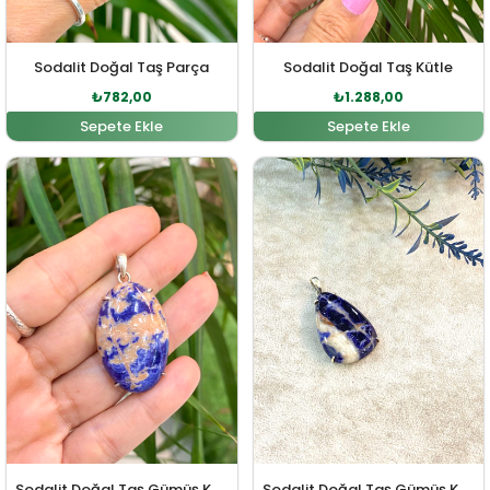
Sodalit Doğal Taş Parça
Sodalit Doğal Taş Kütle
₺
782,00
₺
1.288,00
Sepete Ekle
Sepete Ekle
Orijinal fiyat: ₺2.277,00.
Şu andaki fiyat: ₺2.070,00.
Orijinal fiyat: ₺2.226,00
Şu andaki fi
Sodalit Doğal Taş Gümüş Kolye Ucu
Sodalit Doğal Taş Gümüş Kolye Ucu