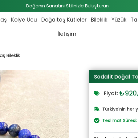
Doğanın Sanatını Stilinizle Buluşturun
taş
Kolye Ucu
Doğaltaş Kütleler
Bileklik
Yüzük
Ta
İletişim
ş Bileklik
Sodalit Doğal Taş
Orijin
₺
920
Fiyat:
fiyat:
₺1.01
Türkiye'nin her 
Teslimat Süresi: