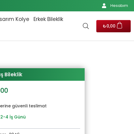
Hesabım
sarım Kolye
Erkek Bileklik
₺
0,00
 Bileklik
al
Şu
,00
andaki
2,00.
fiyat:
yerine güvenli teslimat
₺920,00.
 2-4 İş Günü