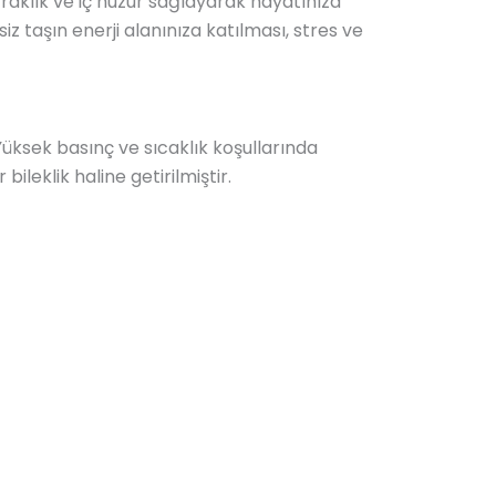
erraklık ve iç huzur sağlayarak hayatınıza
z taşın enerji alanınıza katılması, stres ve
 Yüksek basınç ve sıcaklık koşullarında
ileklik haline getirilmiştir.