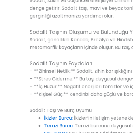
Sodalit, sakin ve düşünceli enerjisiyle bilinen
denge getirir. Sodalit taşı, mavi ve beyaz ton
gerginliği azaltmanıza yardımcı olur.
Sodalit Taşının Oluşumu ve Bulunduğu Y
Sodalit, genellikle Kanada, Brezilya ve Hindis
metamorfik kayaçların içinde oluşur. Bu taş, do
Sodalit Taşının Faydaları
– **Zihinsel Netlik:** Sodalit, zihin karışıklığı
– **Stres Giderme:** Bu taş, duygusal dengeyi s
– **İç Huzur:** Negatif enerjileri temizler ve i
– **Kişisel Güç:** Kendinizi daha güçlü ve kar
Sodalit Taşı ve Burç Uyumu
İkizler Burcu:
İkizler’in iletişim yetenekl
Terazi Burcu:
Terazi burcunu duygusal 