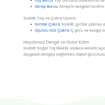
Yay Burcu:
Yay burcuna odaklanma ve d
Akrep Burcu:
Akrep’in sezgisel tarafını
Sodalit Taşı ve Çakra Uyumu
Gırtlak Çakra:
Sodalit, gırtlak çakrayı a
Üçüncü Göz Çakra:
İç görü ve sezgiyi a
Hayatınıza Denge ve Huzur Katın
Sodalit Doğal Taş Bileklik, sadece estetik a
duygusal dengeyi sağlarken, kişisel gücünüzü a