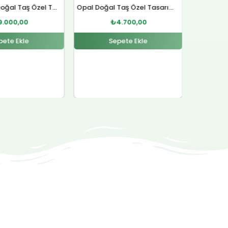
Opal Doğal Taş Özel Tasarım Gümüş Bileklik
Lal Doğal Taş Gümüş Yüzük
Sitrin D
4.700,00
₺
4.500,00
pete Ekle
Sepete Ekle