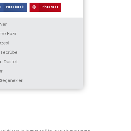
Facebook
Pinterest
nler
e Hazır
azesi
k Tecrübe
zlü Destek
ar
Seçenekleri