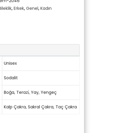
Gem-2046
Bileklik
,
Erkek
,
Genel
,
Kadın
Unisex
Sodalit
Boğa
,
Terazi̇
,
Yay
,
Yengeç
Kalp Çakra
,
Sakral Çakra
,
Taç Çakra