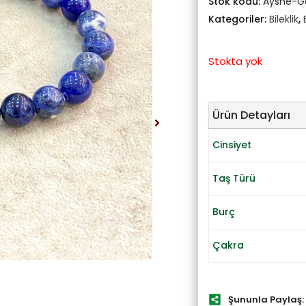
Stok kodu:
Ayshe-
Kategoriler:
Bileklik
,
Stokta yok
Ürün Detayları
Cinsiyet
Taş Türü
Burç
Çakra
Şununla Paylaş: