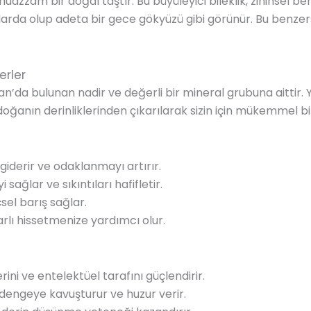
 muazzam bir doğal taştır. Bu büyüleyici bileklik, zihinsel b
larda olup adeta bir gece gökyüzü gibi görünür. Bu benzersi
erler
tan’da bulunan nadir ve değerli bir mineral grubuna aittir.
ğanın derinliklerinden çıkarılarak sizin için mükemmel bir b
nı giderir ve odaklanmayı artırır.
ağlar ve sıkıntıları hafifletir.
çsel barış sağlar.
arlı hissetmenize yardımcı olur.
erini ve entelektüel tarafını güçlendirir.
dengeye kavuşturur ve huzur verir.