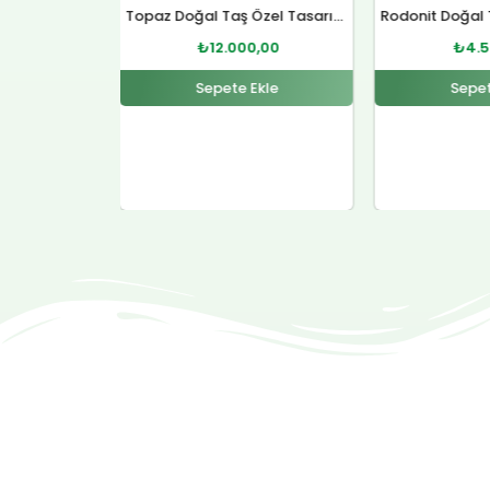
Topaz Doğal Taş Özel Tasarım Gümüş Kolye
Rodonit Doğal Taş Gümüş Kolye
0,00
₺
4.500,00
₺
12.
Ekle
Sepete Ekle
Sepet