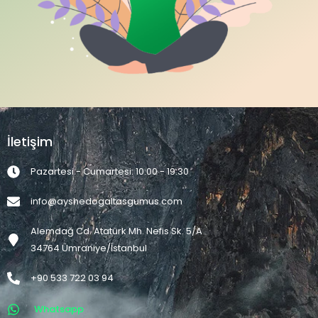
İletişim
Pazartesi - Cumartesi: 10:00 - 19:30
info@ayshedogaltasgumus.com
Alemdağ Cd. Atatürk Mh. Nefis Sk. 5/A
34764 Ümraniye/İstanbul
+90 533 722 03 94
Whatsapp