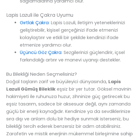
sağlamalarına yardımcı olur.
Lapis Lazuli ile Çakra Uyumu
Gırtlak Çakra
: Lapis Lazuli, iletişim yeteneklerinizi
geliştirebilir, kişisel gerçeğinizi ifade etmenizi
kolaylaştırır ve etkili bir şekilde kendinizi ifade
etmenize yardımcı olur.
Üçüncü Göz Çakra
: Sezgilerinizi güçlendirir, içsel
farkındalığı artırır ve manevi uyanışı destekler.
Bu Bilekliği Neden Seçmelisiniz?
Doğal taşların zarif ve büyüleyici dünyasında,
Lapis
Lazuli Gümüş Bileklik
eşsiz bir yer tutar. Göksel mavinin
hakimiyeti ile ruhunuza huzur, zihninize güç getirecek bu
eşsiz tasarım, sadece bir aksesuar değil, aynı zamanda
güçlü bir enerji kaynağıdır. Kendinize ya da sevdiklerinize
sıra dışı ve anlam dolu bir hediye sunmak isterseniz, bu
bilekliği tercih ederek benzersiz bir adım atabilirsiniz.
Zarafetin ve mistik enerjinin mükemmel birleşimine sahip