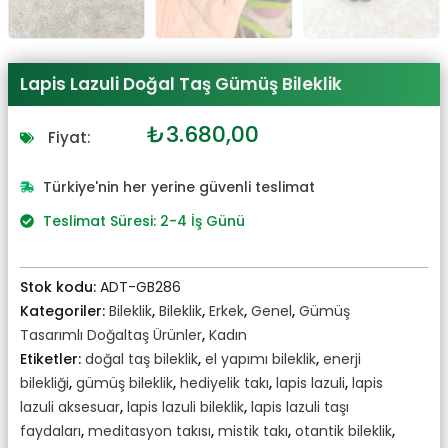
Lapis Lazuli Doğal Taş Gümüş Bileklik
Orijinal
Şu
₺
3.680,00
Fiyat:
fiyat:
andaki
₺4.048,00.
fiyat:
Türkiye'nin her yerine güvenli teslimat
₺3.680,00.
Teslimat Süresi: 2-4 İş Günü
Stok kodu:
ADT-GB286
Kategoriler:
Bileklik
,
Bileklik
,
Erkek
,
Genel
,
Gümüş
Tasarımlı Doğaltaş Ürünler
,
Kadın
Etiketler:
doğal taş bileklik
,
el yapımı bileklik
,
enerji
bilekliği
,
gümüş bileklik
,
hediyelik takı
,
lapis lazuli
,
lapis
lazuli aksesuar
,
lapis lazuli bileklik
,
lapis lazuli taşı
faydaları
,
meditasyon takısı
,
mistik takı
,
otantik bileklik
,