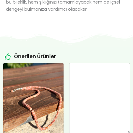
bu bileklik, hem şıklığınızı tamamlayacak hem de içsel
dengeyi bulmanıza yardımcı olacaktır.
Önerilen Ürünler
Orijinal
Şu
Orijinal
Şu
fiyat:
andaki
fiyat:
andaki
₺4.800,00.
fiyat:
₺12.400,00.
fiyat:
.
₺4.500,00.
₺12.000,00.