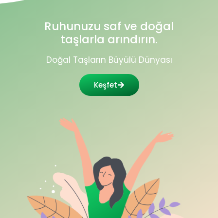
Ruhunuzu saf ve doğal
taşlarla arındırın.
Doğal Taşların Büyülü Dünyası
Keşfet