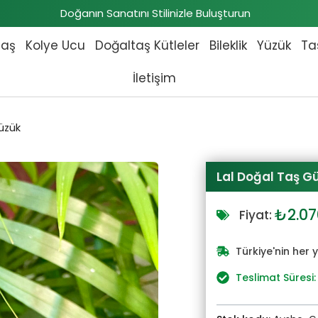
Doğanın Sanatını Stilinizle Buluşturun
taş
Kolye Ucu
Doğaltaş Kütleler
Bileklik
Yüzük
Ta
İletişim
üzük
Lal Doğal Taş 
Orijin
₺
2.07
Fiyat:
fiyat:
₺2.27
Türkiye'nin her 
Teslimat Süresi: