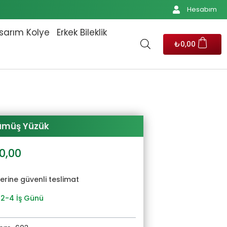
Hesabım
sarım Kolye
Erkek Bileklik
₺
0,00
Gümüş Yüzük
al
Şu
0,00
andaki
7,00.
fiyat:
yerine güvenli teslimat
₺2.070,00.
 2-4 İş Günü