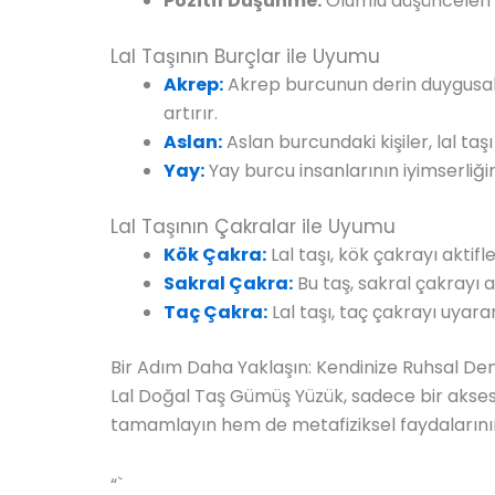
Pozitif Düşünme:
Olumlu düşünceleri te
Lal Taşının Burçlar ile Uyumu
Akrep:
Akrep burcunun derin duygusal y
artırır.
Aslan:
Aslan burcundaki kişiler, lal taş
Yay:
Yay burcu insanlarının iyimserliğin
Lal Taşının Çakralar ile Uyumu
Kök Çakra:
Lal taşı, kök çakrayı aktifleş
Sakral Çakra:
Bu taş, sakral çakrayı a
Taç Çakra:
Lal taşı, taç çakrayı uyarar
Bir Adım Daha Yaklaşın: Kendinize Ruhsal Den
Lal Doğal Taş Gümüş Yüzük, sadece bir akses
tamamlayın hem de metafiziksel faydalarının 
“`