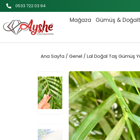
İçeriğe
0533 722 03 94
atla
Mağaza
Gümüş & Doğal
Ana Sayfa
/
Genel
/ Lal Doğal Taş Gümüş Y