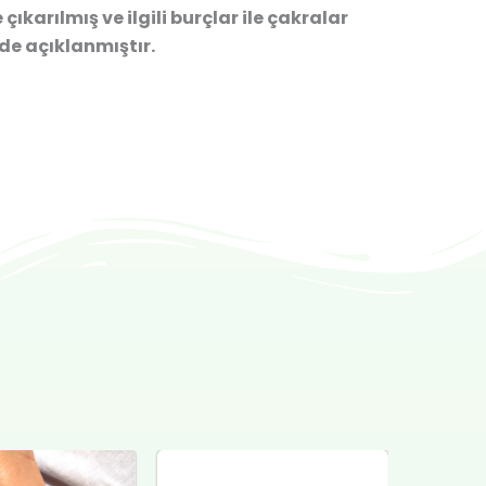
ıkarılmış ve ilgili burçlar ile çakralar
lde açıklanmıştır.
ijinal
Şu
Orijinal
Şu