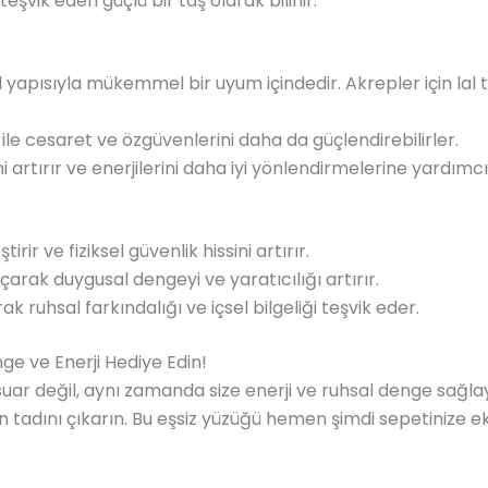
şvik eden güçlü bir taş olarak bilinir.
apısıyla mükemmel bir uyum içindedir. Akrepler için lal ta
ı ile cesaret ve özgüvenlerini daha da güçlendirebilirler.
i artırır ve enerjilerini daha iyi yönlendirmelerine yardımcı
tirir ve fiziksel güvenlik hissini artırır.
çarak duygusal dengeyi ve yaratıcılığı artırır.
ak ruhsal farkındalığı ve içsel bilgeliği teşvik eder.
ge ve Enerji Hediye Edin!
uar değil, aynı zamanda size enerji ve ruhsal denge sağla
tadını çıkarın. Bu eşsiz yüzüğü hemen şimdi sepetinize ekl