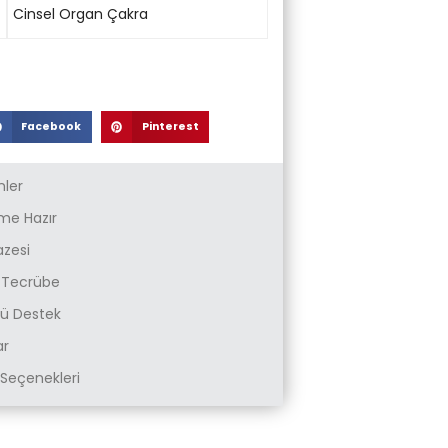
Cinsel Organ Çakra
Facebook
Pinterest
nler
e Hazır
azesi
k Tecrübe
zlü Destek
ar
Seçenekleri