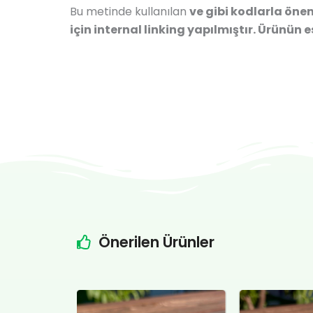
Bu metinde kullanılan
ve
gibi kodlarla önem
için internal linking yapılmıştır. Ürünün 
Önerilen Ürünler
Şu
Orijinal
Şu
Orijin