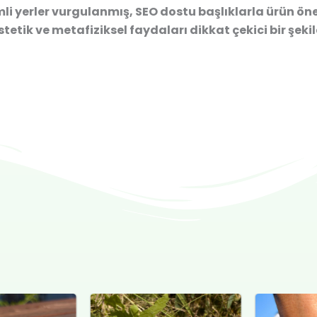
li yerler vurgulanmış, SEO dostu başlıklarla ürün öne ç
estetik ve metafiziksel faydaları dikkat çekici bir şeki
al
Şu
Orijinal
Şu
Or