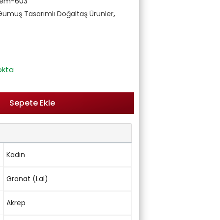
Gem-603
Gümüş Tasarımlı Doğaltaş Ürünler
,
okta
Sepete Ekle
Kadın
Granat (Lal)
Akrep