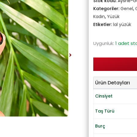
Stok kodu:
Ayshe-
Kategoriler:
Genel
,
Kadın
,
Yüzük
Etiketler:
lal yüzük
Uygunluk:
1 adet st
Ürün Detayları
Cinsiyet
Taş Türü
Burç