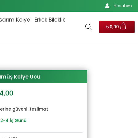
Hesabım
sarım Kolye
Erkek Bileklik
₺
0,00
ümüş Kolye Ucu
al
Şu
24,00
andaki
6,00.
fiyat:
yerine güvenli teslimat
₺2.024,00.
 2-4 İş Günü