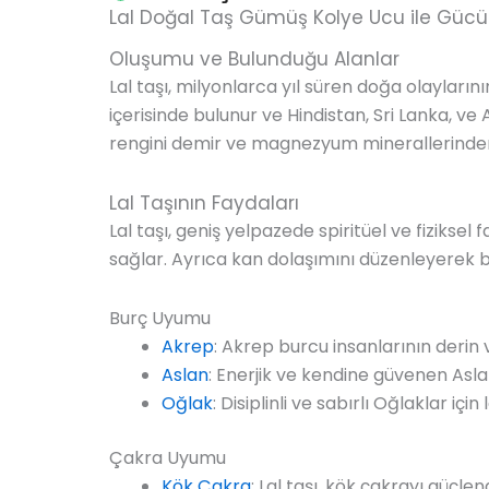
Lal Doğal Taş Gümüş Kolye Ucu ile Güc
Oluşumu ve Bulunduğu Alanlar
Lal taşı, milyonlarca yıl süren doğa olayları
içerisinde bulunur ve Hindistan, Sri Lanka, ve 
rengini demir ve magnezyum minerallerinden 
Lal Taşının Faydaları
Lal taşı, geniş yelpazede spiritüel ve fiziksel
sağlar. Ayrıca kan dolaşımını düzenleyerek 
Burç Uyumu
Akrep
: Akrep burcu insanlarının derin
Aslan
: Enerjik ve kendine güvenen Aslanl
Oğlak
: Disiplinli ve sabırlı Oğlaklar içi
Çakra Uyumu
Kök Çakra
: Lal taşı, kök çakrayı güçl