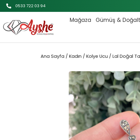
İçeriğe
0533 722 03 94
atla
Mağaza
Gümüş & Doğal
Ana Sayfa
/
Kadın
/
Kolye Ucu
/ Lal Doğal T