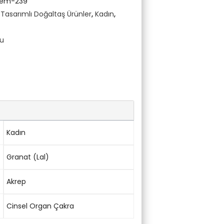
Gem-239
asarımlı Doğaltaş Ürünler
,
Kadın
,
cu
Kadın
Granat (Lal)
Akrep
Cinsel Organ Çakra