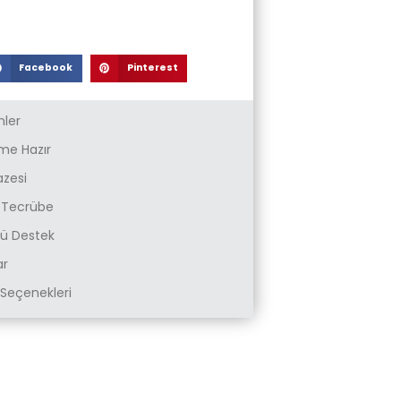
Facebook
Pinterest
nler
e Hazır
azesi
k Tecrübe
zlü Destek
ar
Seçenekleri