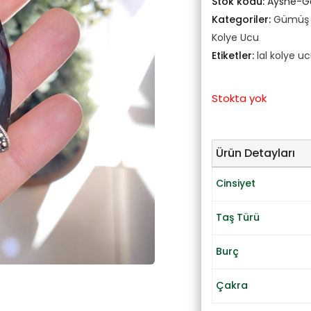
Stok kodu:
Ayshe-
Kategoriler:
Gümüş T
Kolye Ucu
Etiketler:
lal kolye u
Stokta yok
Ürün Detayları
Cinsiyet
Taş Türü
Burç
Çakra