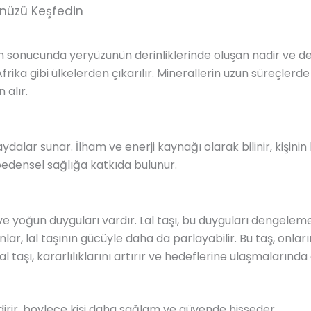
ünüzü Keşfedin
nın sonucunda yeryüzünün derinliklerinde oluşan nadir ve de
Afrika gibi ülkelerden çıkarılır. Minerallerin uzun süreçlerde
alır.
 faydalar sunar. İlham ve enerji kaynağı olarak bilinir, kişin
bedensel sağlığa katkıda bulunur.
 ve yoğun duyguları vardır. Lal taşı, bu duyguları dengele
ar, lal taşının gücüyle daha da parlayabilir. Bu taş, onların
n lal taşı, kararlılıklarını artırır ve hedeflerine ulaşmaların
endirir, böylece kişi daha sağlam ve güvende hisseder.