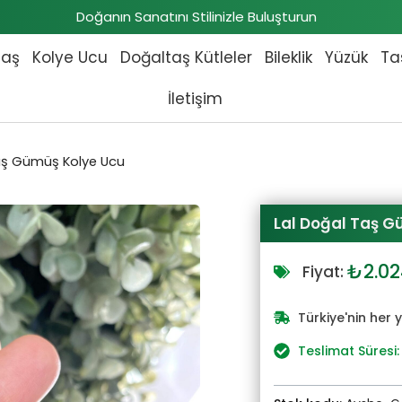
Doğanın Sanatını Stilinizle Buluşturun
taş
Kolye Ucu
Doğaltaş Kütleler
Bileklik
Yüzük
Ta
İletişim
aş Gümüş Kolye Ucu
Lal Doğal Taş G
Orijin
₺
2.0
Fiyat:
fiyat:
₺2.22
Türkiye'nin her 
Teslimat Süresi: