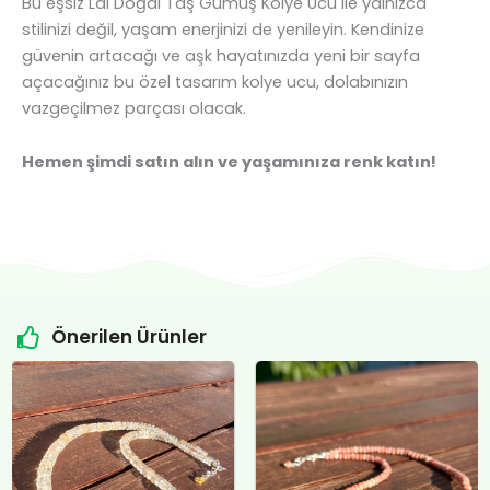
Bu eşsiz Lal Doğal Taş Gümüş Kolye Ucu ile yalnızca
stilinizi değil, yaşam enerjinizi de yenileyin. Kendinize
güvenin artacağı ve aşk hayatınızda yeni bir sayfa
açacağınız bu özel tasarım kolye ucu, dolabınızın
vazgeçilmez parçası olacak.
Hemen şimdi satın alın ve yaşamınıza renk katın!
Önerilen Ürünler
Orijinal
Şu
Orijinal
Şu
fiyat:
andaki
fiyat:
andaki
₺4.800,00.
fiyat:
₺12.400,00.
fiyat:
.
₺4.500,00.
₺12.000,00.