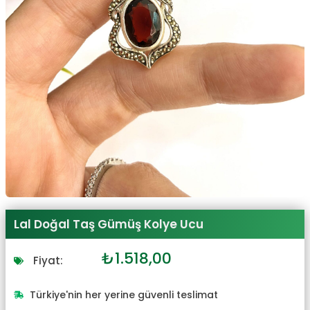
Lal Doğal Taş Gümüş Kolye Ucu
Orijinal
Şu
₺
1.518,00
Fiyat:
fiyat:
andaki
₺1.670,00.
fiyat:
Türkiye'nin her yerine güvenli teslimat