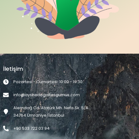
İletişim
Pazartesi - Cumartesi: 10:00 - 19:30
info@ayshedogaltasgumus.com
Alemdağ Cd. Atatürk Mh. Nefis Sk. 5/A
34764 Ümraniye/İstanbul
+90 533 722 03 94