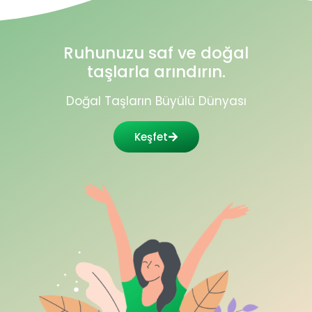
Ruhunuzu saf ve doğal
taşlarla arındırın.
Doğal Taşların Büyülü Dünyası
Keşfet