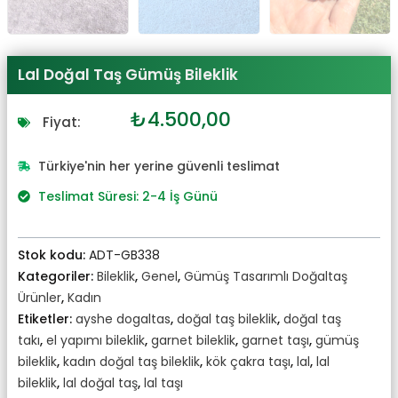
Lal Doğal Taş Gümüş Bileklik
Orijinal
Şu
₺
4.500,00
Fiyat:
fiyat:
andaki
₺4.800,00.
fiyat:
Türkiye'nin her yerine güvenli teslimat
₺4.500,00.
Teslimat Süresi: 2-4 İş Günü
Stok kodu:
ADT-GB338
Kategoriler:
Bileklik
,
Genel
,
Gümüş Tasarımlı Doğaltaş
Ürünler
,
Kadın
Etiketler:
ayshe dogaltas
,
doğal taş bileklik
,
doğal taş
takı
,
el yapımı bileklik
,
garnet bileklik
,
garnet taşı
,
gümüş
bileklik
,
kadın doğal taş bileklik
,
kök çakra taşı
,
lal
,
lal
bileklik
,
lal doğal taş
,
lal taşı