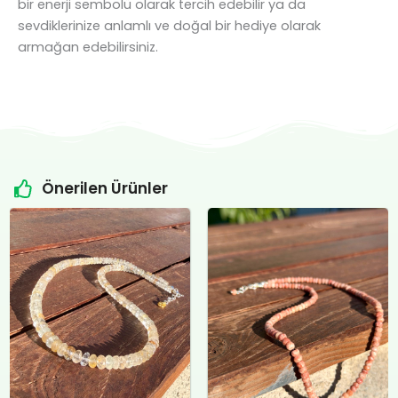
bir enerji sembolü olarak tercih edebilir ya da
sevdiklerinize anlamlı ve doğal bir hediye olarak
armağan edebilirsiniz.
Önerilen Ürünler
Orijinal
Şu
Orijinal
Şu
fiyat:
andaki
fiyat:
andaki
₺4.800,00.
fiyat:
₺12.400,00.
fiyat:
.
₺4.500,00.
₺12.000,00.