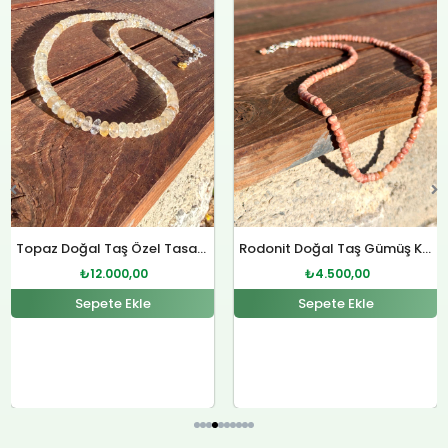
₺4.800,00.
fiyat:
₺12.400,00.
fiyat:
.
₺4.500,00.
₺12.000,00.
Rodonit Doğal Taş Gümüş Kolye
Sitrin Doğal Taş Özel Tasarım Gümüş Kolye
₺
4.500,00
₺
12.000,00
Sepete Ekle
Sepete Ekle