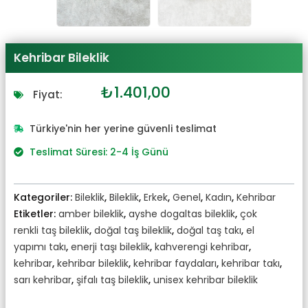
Kehribar Bileklik
Orijinal
Şu
₺
1.401,00
Fiyat:
fiyat:
andaki
₺1.542,00.
fiyat:
Türkiye'nin her yerine güvenli teslimat
₺1.401,00.
Teslimat Süresi: 2-4 İş Günü
Kategoriler:
Bileklik
,
Bileklik
,
Erkek
,
Genel
,
Kadın
,
Kehribar
Etiketler:
amber bileklik
,
ayshe dogaltas bileklik
,
çok
renkli taş bileklik
,
doğal taş bileklik
,
doğal taş takı
,
el
yapımı takı
,
enerji taşı bileklik
,
kahverengi kehribar
,
kehribar
,
kehribar bileklik
,
kehribar faydaları
,
kehribar takı
,
sarı kehribar
,
şifalı taş bileklik
,
unisex kehribar bileklik