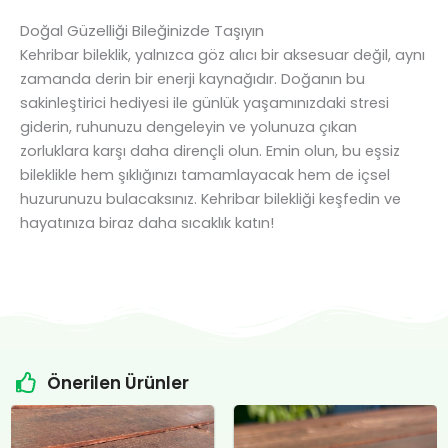
Doğal Güzelliği Bileğinizde Taşıyın
Kehribar bileklik, yalnızca göz alıcı bir aksesuar değil, aynı
zamanda derin bir enerji kaynağıdır. Doğanın bu
sakinleştirici hediyesi ile günlük yaşamınızdaki stresi
giderin, ruhunuzu dengeleyin ve yolunuza çıkan
zorluklara karşı daha dirençli olun. Emin olun, bu eşsiz
bileklikle hem şıklığınızı tamamlayacak hem de içsel
huzurunuzu bulacaksınız. Kehribar bilekliği keşfedin ve
hayatınıza biraz daha sıcaklık katın!
Önerilen Ürünler
Orijinal
Şu
Orijinal
Şu
fiyat:
andaki
fiyat:
andaki