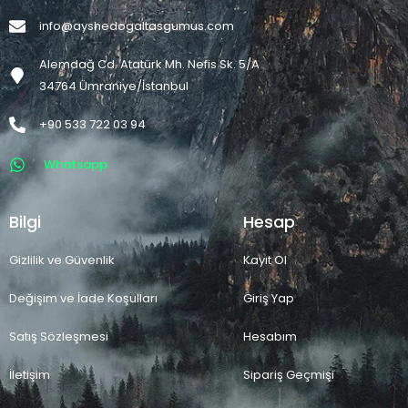
info@ayshedogaltasgumus.com
Alemdağ Cd. Atatürk Mh. Nefis Sk. 5/A
34764 Ümraniye/İstanbul
+90 533 722 03 94
Whatsapp
Bilgi
Hesap
Gizlilik ve Güvenlik
Kayıt Ol
Değişim ve İade Koşulları
Giriş Yap
Satış Sözleşmesi
Hesabım
İletişim
Sipariş Geçmişi