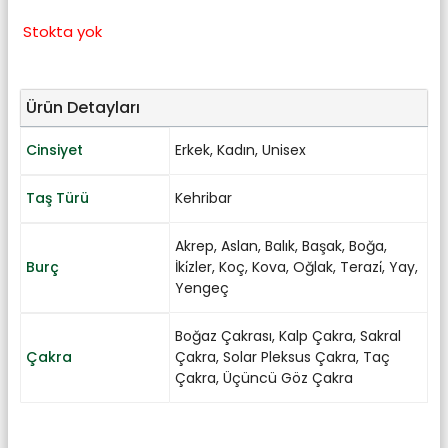
Stokta yok
Ürün Detayları
Cinsiyet
Erkek
,
Kadın
,
Unisex
Taş Türü
Kehribar
Akrep
,
Aslan
,
Balık
,
Başak
,
Boğa
,
Burç
İki̇zler
,
Koç
,
Kova
,
Oğlak
,
Terazi̇
,
Yay
,
Yengeç
Boğaz Çakrası
,
Kalp Çakra
,
Sakral
Çakra
Çakra
,
Solar Pleksus Çakra
,
Taç
Çakra
,
Üçüncü Göz Çakra