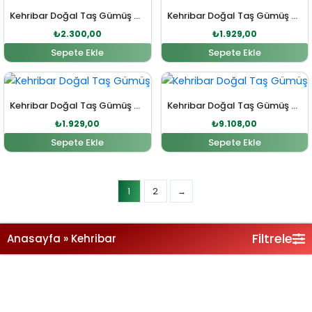
Kehribar Doğal Taş Gümüş Yüzük
Kehribar Doğal Taş Gümüş Bileklik
₺
2.300,00
₺
1.929,00
Sepete Ekle
Sepete Ekle
Orijinal fiyat: ₺2.122,00.
Şu andaki fiyat: ₺1.929,00.
Orijinal fiyat: ₺10.019,0
Şu andaki fi
Kehribar Doğal Taş Gümüş Bileklik
Kehribar Doğal Taş Gümüş Bileklik
₺
1.929,00
₺
9.108,00
Sepete Ekle
Sepete Ekle
Filtrele
Anasayfa
»
Kehribar