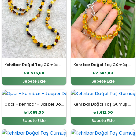
Kehribar Doğal Taş Gümüş Tasarımlı Kolye
Kehribar Doğal Taş Gümüş Bileklik
₺
4.876,00
₺
2.668,00
Sepete Ekle
Sepete Ekle
Orijinal fiyat: ₺1.164,00.
Şu andaki fiyat: ₺1.058,00.
Orijinal fiyat: ₺6.173,00
Şu andaki fiy
Opal – Kehribar – Jasper Doğal Taş Gümüş Bileklik
Kehribar Doğal Taş Gümüş Kolye
₺
1.058,00
₺
5.612,00
Sepete Ekle
Sepete Ekle
Orijinal fiyat: ₺2.530,00.
Şu andaki fiyat: ₺2.300,00.
Orijinal fiyat: ₺2.122,00
Şu andaki fiy