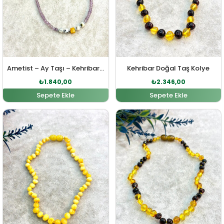
Ametist – Ay Taşı – Kehribar Doğal Taş Gümüş Kolye
Kehribar Doğal Taş Kolye
₺
1.840,00
₺
2.346,00
Sepete Ekle
Sepete Ekle
Orijinal fiyat: ₺1.062,00.
Şu andaki fiyat: ₺966,00.
Orijinal fiyat: ₺1.164,00
Şu andaki fi