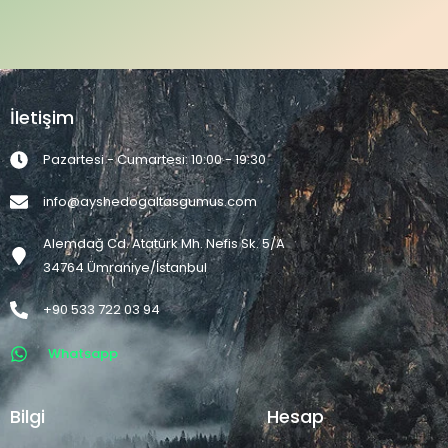
İletişim
Pazartesi - Cumartesi: 10:00 - 19:30
info@ayshedogaltasgumus.com
Alemdağ Cd. Atatürk Mh. Nefis Sk. 5/A
34764 Ümraniye/İstanbul
+90 533 722 03 94
Whatsapp
Bilgi
Hesap