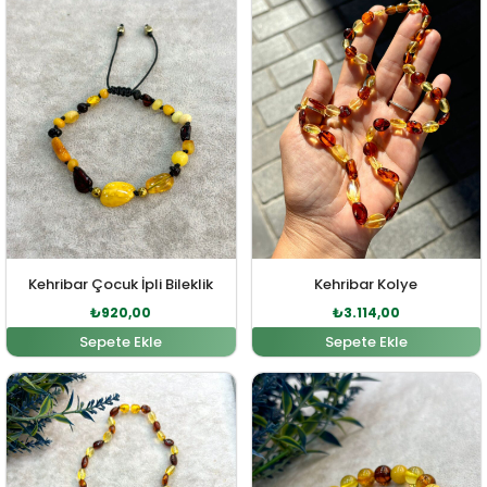
Kehribar Çocuk İpli Bileklik
Kehribar Kolye
₺
920,00
₺
3.114,00
Sepete Ekle
Sepete Ekle
Orijinal fiyat: ₺2.335,00.
Şu andaki fiyat: ₺2.123,00.
Orijinal fiyat: ₺3.036,00
Şu andaki fi