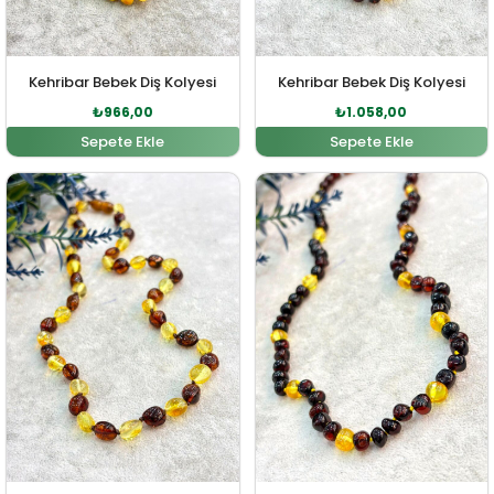
Kehribar Bebek Diş Kolyesi
Kehribar Bebek Diş Kolyesi
₺
966,00
₺
1.058,00
Sepete Ekle
Sepete Ekle
Orijinal fiyat: ₺2.530,00.
Şu andaki fiyat: ₺2.300,00.
Orijinal fiyat: ₺2.581,00
Şu andaki fi