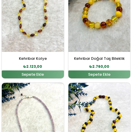
Kehribar Kolye
Kehribar Doğal Taş Bileklik
₺
2.123,00
₺
2.760,00
Sepete Ekle
Sepete Ekle
Orijinal fiyat: ₺2.024,00.
Şu andaki fiyat: ₺1.840,00.
Orijinal fiyat: ₺2.581,00
Şu andaki fi