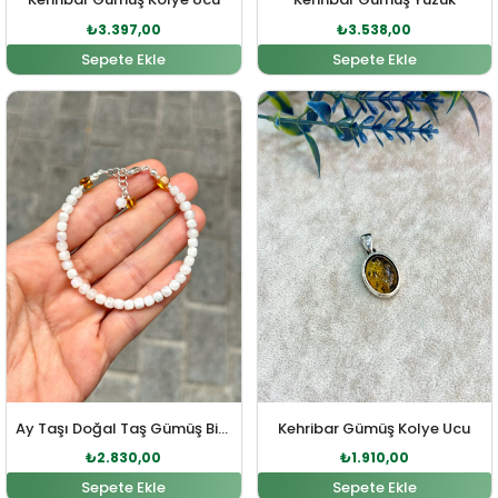
₺
3.397,00
₺
3.538,00
Sepete Ekle
Sepete Ekle
Orijinal fiyat: ₺3.113,00.
Şu andaki fiyat: ₺2.830,00.
Orijinal fiyat: ₺2.101,00
Şu andaki fiy
Ay Taşı Doğal Taş Gümüş Bileklik
Kehribar Gümüş Kolye Ucu
₺
2.830,00
₺
1.910,00
Sepete Ekle
Sepete Ekle