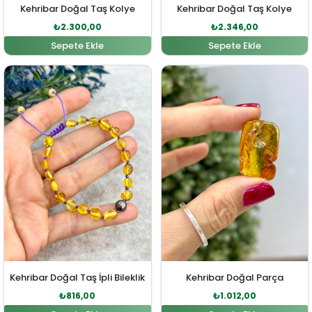
Kehribar Doğal Taş Kolye
Kehribar Doğal Taş Kolye
₺
2.300,00
₺
2.346,00
Sepete Ekle
Sepete Ekle
Orijinal fiyat: ₺898,00.
Şu andaki fiyat: ₺816,00.
Orijinal fiyat: ₺1.113,00.
Şu andaki fiy
Kehribar Doğal Taş İpli Bileklik
Kehribar Doğal Parça
₺
816,00
₺
1.012,00