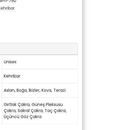
Gem-750
Kehribar
Unisex
Kehribar
Aslan
,
Boğa
,
İki̇zler
,
Kova
,
Terazi̇
Gırtlak Çakra
,
Güneş Pleksusu
Çakra
,
Sakral Çakra
,
Taç Çakra
,
Üçüncü Göz Çakra