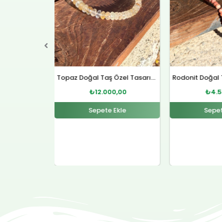
Topaz Doğal Taş Özel Tasarım Gümüş Kolye
Rodonit Doğal Taş Gümüş Kolye
0,00
₺
4.500,00
₺
12.
Ekle
Sepete Ekle
Sepet