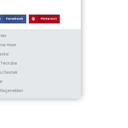
Facebook
Pinterest
nler
e Hazır
azesi
k Tecrübe
zlü Destek
ar
Seçenekleri