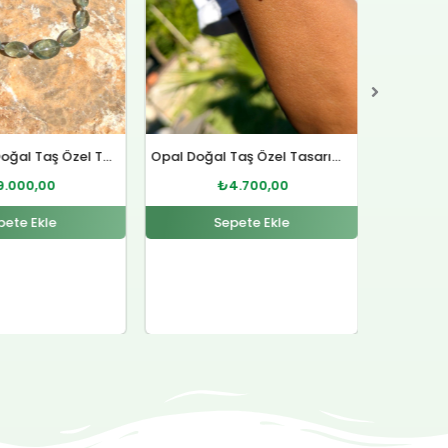
Opal Doğal Taş Özel Tasarım Gümüş Bileklik
Lal Doğal Taş Gümüş Yüzük
Sitrin D
4.700,00
₺
4.500,00
pete Ekle
Sepete Ekle