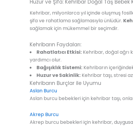
Huzur ve Şifa: Kehribar Doğal Taş Bebek 
Kehribar, milyonlarca yıl içinde oluşmuş fosill
şifa ve rahatlama sağlamasıyla ünlüdür.
Keh
sağlamak için mükemmel bir seçimdir.
Kehribarın Faydaları:
Rahatlatıcı Etkisi:
Kehribar, doğal ağrı k
yardımcı olur.
Bağışıklık Sistemi:
Kehribarın içeriğindeki
Huzur ve Sakinlik:
Kehribar taşı, stresi 
Kehribarın Burçlar ile Uyumu
Aslan Burcu
Aslan burcu bebekleri için kehribar taşı, onla
Akrep Burcu
Akrep burcu bebekleri için kehribar, duygusa