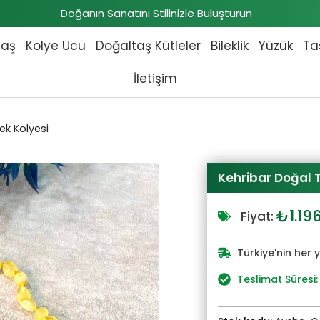
Doğanın Sanatını Stilinizle Buluşturun
taş
Kolye Ucu
Doğaltaş Kütleler
Bileklik
Yüzük
Ta
İletişim
ek Kolyesi
Kehribar Doğal 
Orijin
₺
1.19
Fiyat:
fiyat:
₺1.31
Türkiye'nin her 
Teslimat Süresi: