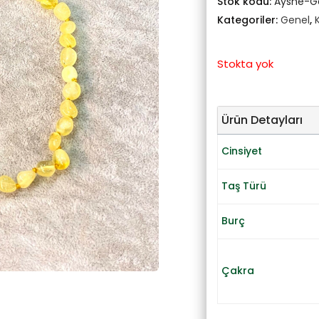
Stok kodu:
Ayshe-
Kategoriler:
Genel
,
Stokta yok
Ürün Detayları
Cinsiyet
Taş Türü
Burç
Çakra