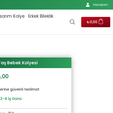
Hesabım
sarım Kolye
Erkek Bileklik
₺
0,00
Taş Bebek Kolyesi
al
Şu
6,00
andaki
6,00.
fiyat:
yerine güvenli teslimat
₺1.196,00.
 2-4 İş Günü