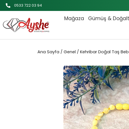
İçeriğe
0533 722 03 94
atla
Mağaza
Gümüş & Doğal
Ana Sayfa
/
Genel
/ Kehribar Doğal Taş Beb