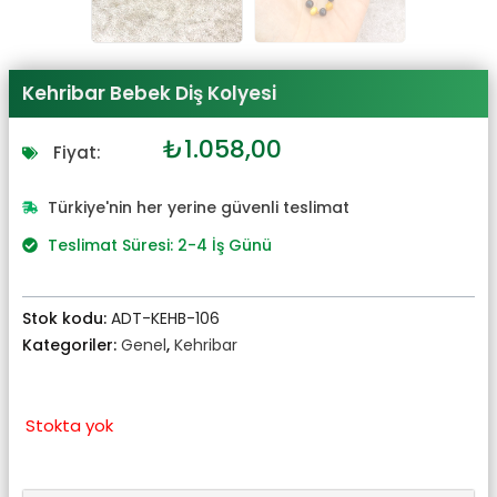
Kehribar Bebek Diş Kolyesi
Orijinal
Şu
₺
1.058,00
Fiyat:
fiyat:
andaki
₺1.164,00.
fiyat:
Türkiye'nin her yerine güvenli teslimat
₺1.058,00.
Teslimat Süresi: 2-4 İş Günü
Stok kodu:
ADT-KEHB-106
Kategoriler:
Genel
,
Kehribar
Stokta yok