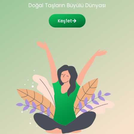
Doğal Taşların Büyülü Dünyası
Keşfet