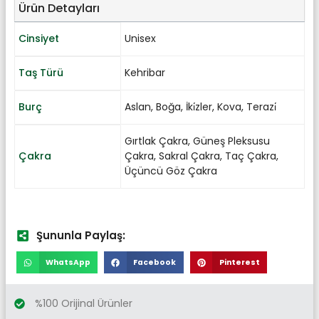
Ürün Detayları
Cinsiyet
Unisex
Taş Türü
Kehribar
Burç
Aslan
,
Boğa
,
İki̇zler
,
Kova
,
Terazi̇
Gırtlak Çakra
,
Güneş Pleksusu
Çakra
Çakra
,
Sakral Çakra
,
Taç Çakra
,
Üçüncü Göz Çakra
Şununla Paylaş:
WhatsApp
Facebook
Pinterest
%100 Orijinal Ürünler