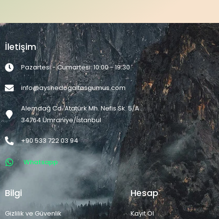
İletişim
Pazartesi - Cumartesi: 10:00 - 19:30
info@ayshedogaltasgumus.com
Alemdağ Cd. Atatürk Mh. Nefis Sk. 5/A
34764 Ümraniye/İstanbul
+90 533 722 03 94
Whatsapp
Bilgi
Hesap
Gizlilik ve Güvenlik
Kayıt Ol