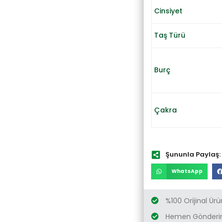
Cinsiyet
Taş Türü
Burç
Çakra
Şununla Paylaş:
WhatsApp
%100 Orijinal Ürü
Hemen Gönderim