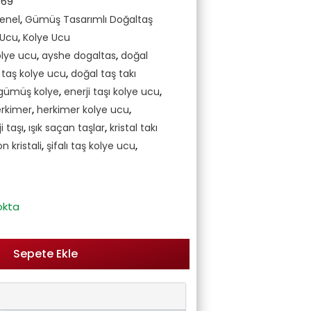
U69
enel
,
Gümüş Tasarımlı Doğaltaş
 Ucu
,
Kolye Ucu
olye ucu
,
ayshe dogaltas
,
doğal
 taş kolye ucu
,
doğal taş takı
 gümüş kolye
,
enerji taşı kolye ucu
,
rkimer
,
herkimer kolye ucu
,
i taşı
,
ışık saçan taşlar
,
kristal takı
 kristali
,
şifalı taş kolye ucu
,
okta
Sepete Ekle