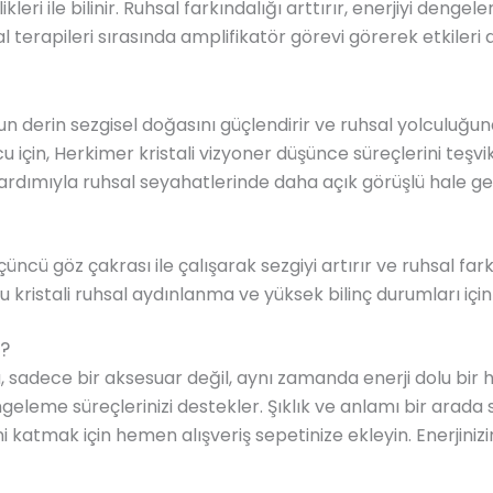
kleri ile bilinir. Ruhsal farkındalığı arttırır, enerjiyi deng
l terapileri sırasında amplifikatör görevi görerek etkileri ar
n derin sezgisel doğasını güçlendirir ve ruhsal yolculuğund
cu için, Herkimer kristali vizyoner düşünce süreçlerini teşvik
rdımıyla ruhsal seyahatlerinde daha açık görüşlü hale gelir 
üncü göz çakrası ile çalışarak sezgiyi artırır ve ruhsal farkı
 kristali ruhsal aydınlanma ve yüksek bilinç durumları için i
z?
sadece bir aksesuar değil, aynı zamanda enerji dolu bir 
ngeleme süreçlerinizi destekler. Şıklık ve anlamı bir arad
i katmak için hemen alışveriş sepetinize ekleyin. Enerjinizi