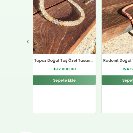
Topaz Doğal Taş Özel Tasarım Gümüş Kolye
Rodonit Doğal Taş Gümüş Kolye
0,00
₺
4.500,00
₺
12.
Ekle
Sepete Ekle
Sepet