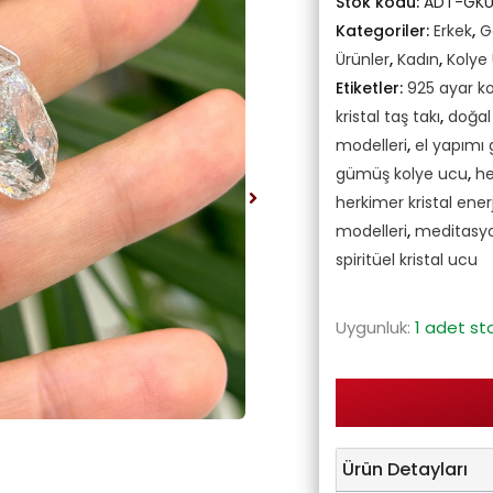
Stok kodu:
ADT-GK
Kategoriler:
Erkek
,
G
Ürünler
,
Kadın
,
Kolye
Etiketler:
925 ayar k
kristal taş takı
,
doğal
modelleri
,
el yapımı
gümüş kolye ucu
,
he
herkimer kristal enerj
modelleri
,
meditasyon
spiritüel kristal ucu
Uygunluk:
1 adet st
Ürün Detayları