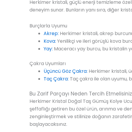
Herkimer kristali, güçlü enerji temizleme özelli
deneyim sunar. Bunların yanı sıra, diğer krista
Burçlarla Uyumu
Akrep:
Herkimer kristali, akrep burcunu
Kova:
Yenilikçi ve ileri görüşlü kova bur
Yay:
Maceracı yay burcu, bu kristalin ya
Çakra Uyumları
Üçüncü Göz Çakra:
Herkimer kristali, üç
Taç Çakra:
Taç çakra ile olan uyumu, bu
Bu Zarif Parçayı Neden Tercih Etmelisini
Herkimer Kristal Doğal Taş Gümüş Kolye Ucu, 
şeffaflığı getiren bu özel ürün, arınma ve de
zenginleştirmek ve stilinize doğanın zarafetin
başlayacaksınız.