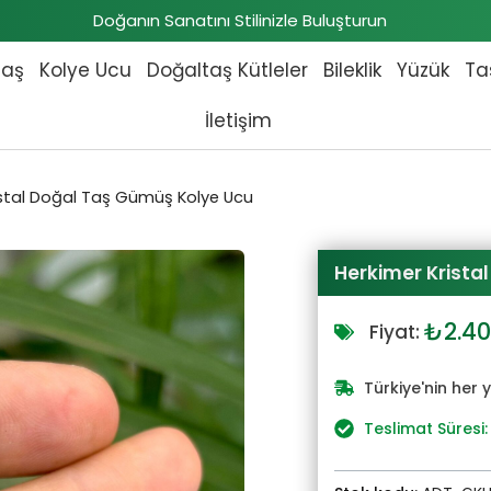
Doğanın Sanatını Stilinizle Buluşturun
taş
Kolye Ucu
Doğaltaş Kütleler
Bileklik
Yüzük
Ta
İletişim
istal Doğal Taş Gümüş Kolye Ucu
Herkimer Krista
Orijin
₺
2.4
Fiyat:
fiyat:
₺2.64
Türkiye'nin her 
Teslimat Süresi: