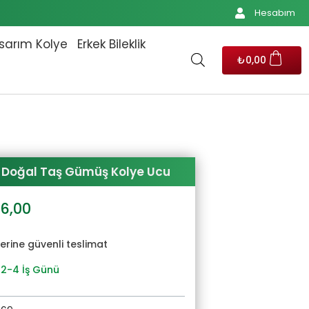
Hesabım
sarım Kolye
Erkek Bileklik
₺
0,00
l Doğal Taş Gümüş Kolye Ucu
al
Şu
06,00
andaki
6,00.
fiyat:
yerine güvenli teslimat
₺2.406,00.
 2-4 İş Günü