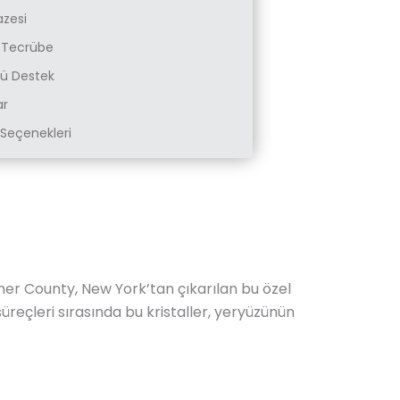
azesi
k Tecrübe
zlü Destek
ar
Seçenekleri
mer County, New York’tan çıkarılan bu özel
 süreçleri sırasında bu kristaller, yeryüzünün