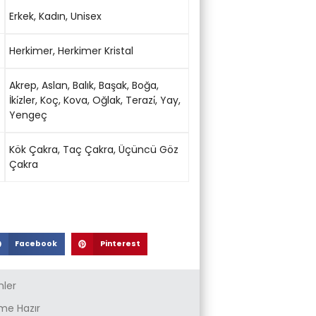
Erkek
,
Kadın
,
Unisex
Herkimer
,
Herkimer Kristal
Akrep
,
Aslan
,
Balık
,
Başak
,
Boğa
,
İki̇zler
,
Koç
,
Kova
,
Oğlak
,
Terazi̇
,
Yay
,
Yengeç
Kök Çakra
,
Taç Çakra
,
Üçüncü Göz
Çakra
Facebook
Pinterest
nler
e Hazır