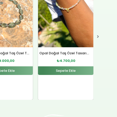
Opal Doğal Taş Özel Tasarım Gümüş Bileklik
Lal Doğal Taş Gümüş Yüzük
Sitrin D
4.700,00
₺
4.500,00
pete Ekle
Sepete Ekle