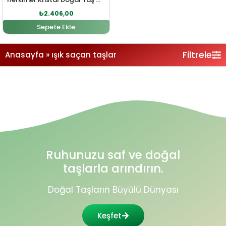
₺
2.406,00
Sepete Ekle
Filtrele
Anasayfa
»
ışık saçan taşlar
Ruhunuzu saf ve doğal
taşlarla arındırın.
Doğal Taşların Büyülü Dünyası
Keşfet