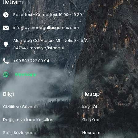
İletişim
Pazartesi - Cumartesi: 10:00 - 19:30
info@ayshedogaltasgumus.com
Alemdağ Cd. Atatürk Mh. Nefis Sk. 5/A
34764 Ümraniye/İstanbul
+90 533 722 03 94
Whatsapp
Bilgi
Hesap
Gizlilik ve Güvenlik
Kayıt Ol
Değişim ve İade Koşulları
Giriş Yap
Satış Sözleşmesi
Hesabım