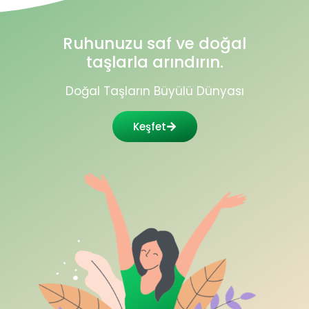
Ruhunuzu saf ve doğal
taşlarla arındırın.
Doğal Taşların Büyülü Dünyası
Keşfet