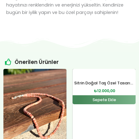
hayatınızı renklendirin ve enerjinizi yükseltin. Kendinize
bugün bir iyilik yapın ve bu özel parçayı sahiplenin!
Önerilen Ürünler
Orijinal
Şu
Orijinal
Şu
fiyat:
andaki
fiyat:
andaki
Sitrin Doğal Taş Özel Tasarım Gümüş Kolye
₺4.800,00.
fiyat:
₺12.400,00.
fiyat:
₺
12.000,00
.
₺4.500,00.
₺12.000,00.
Sepete Ekle