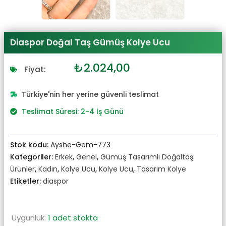
Diaspor Doğal Taş Gümüş Kolye Ucu
Orijinal
Şu
₺
2.024,00
Fiyat:
fiyat:
andaki
₺2.226,00.
fiyat:
Türkiye'nin her yerine güvenli teslimat
₺2.024,00.
Teslimat Süresi: 2-4 İş Günü
Stok kodu:
Ayshe-Gem-773
Kategoriler:
Erkek
,
Genel
,
Gümüş Tasarımlı Doğaltaş
Ürünler
,
Kadın
,
Kolye Ucu
,
Kolye Ucu
,
Tasarım Kolye
Etiketler:
diaspor
Uygunluk:
1 adet stokta