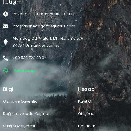
İletişim
Pazartesi - Cumartesi: 10:00 - 19:30
info@ayshedogaltasgumus.com
Alemdağ Cd. Atatürk Mh. Nefis Sk. 5/A
34764 Ümraniye/İstanbul
+90 533 722 03 94
Whatsapp
Bilgi
Hesap
Gizlilik ve Güvenlik
Kayıt Ol
Değişim ve İade Koşulları
Giriş Yap
Satış Sözleşmesi
Hesabım