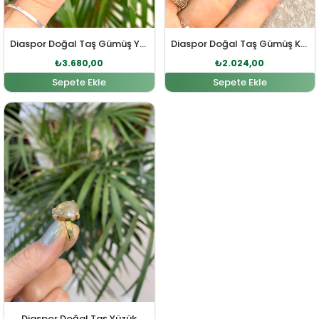
Diaspor Doğal Taş Gümüş Yüzük
Diaspor Doğal Taş Gümüş Kolye Ucu
₺
3.680,00
₺
2.024,00
Sepete Ekle
Sepete Ekle
Orijinal fiyat: ₺4.554,00.
Şu andaki fiyat: ₺4.140,00.
Diaspor Doğal Taş Yüzük