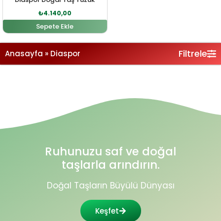
₺
4.140,00
Sepete Ekle
Filtrele
Anasayfa
»
Diaspor
Ruhunuzu saf ve doğal
taşlarla arındırın.
Doğal Taşların Büyülü Dünyası
Keşfet