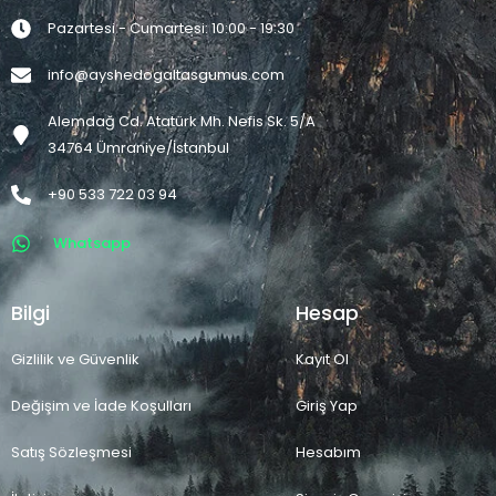
Pazartesi - Cumartesi: 10:00 - 19:30
info@ayshedogaltasgumus.com
Alemdağ Cd. Atatürk Mh. Nefis Sk. 5/A
34764 Ümraniye/İstanbul
+90 533 722 03 94
Whatsapp
Bilgi
Hesap
Gizlilik ve Güvenlik
Kayıt Ol
Değişim ve İade Koşulları
Giriş Yap
Satış Sözleşmesi
Hesabım