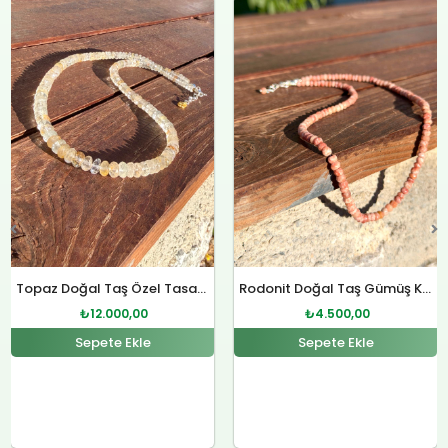
Orijinal
Şu
Orijinal
Şu
fiyat:
andaki
fiyat:
andaki
₺4.800,00.
fiyat:
₺12.400,00.
fiyat:
.
₺4.500,00.
₺12.000,00.
Rodonit Doğal Taş Gümüş Kolye
Sitrin Doğal Taş Özel Tasarım Gümüş Kolye
₺
4.500,00
₺
12.000,00
Sepete Ekle
Sepete Ekle