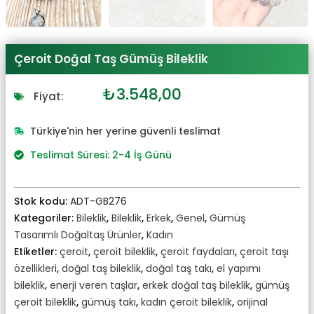
Çeroit Doğal Taş Gümüş Bileklik
Orijinal
Şu
₺
3.548,00
Fiyat:
fiyat:
andaki
₺3.903,00.
fiyat:
Türkiye'nin her yerine güvenli teslimat
₺3.548,00.
Teslimat Süresi: 2-4 İş Günü
Stok kodu:
ADT-GB276
Kategoriler:
Bileklik
,
Bileklik
,
Erkek
,
Genel
,
Gümüş
Tasarımlı Doğaltaş Ürünler
,
Kadın
Etiketler:
çeroit
,
çeroit bileklik
,
çeroit faydaları
,
çeroit taşı
özellikleri
,
doğal taş bileklik
,
doğal taş takı
,
el yapımı
bileklik
,
enerji veren taşlar
,
erkek doğal taş bileklik
,
gümüş
çeroit bileklik
,
gümüş takı
,
kadın çeroit bileklik
,
orijinal