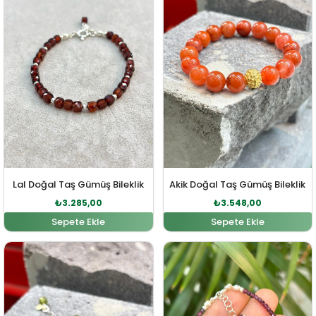
Lal Doğal Taş Gümüş Bileklik
Akik Doğal Taş Gümüş Bileklik
₺
3.285,00
₺
3.548,00
Sepete Ekle
Sepete Ekle
Orijinal fiyat: ₺5.060,00.
Şu andaki fiyat: ₺4.600,00.
Orijinal fiyat: ₺2.602,00
Şu andaki fi