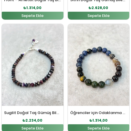
₺
1.314,00
₺
2.628,00
Sepete Ekle
Sepete Ekle
Orijinal fiyat: ₺2.458,00.
Şu andaki fiyat: ₺2.234,00.
Orijinal fiyat: ₺1.446,0
Şu andaki fiy
Sugilit Doğal Taş Gümüş Bileklik
Öğrenciler için Odaklanma Bilekliği (Dumortierit – Akik – Kaplangözü – Labradorit – Yeşim – Lal Doğal Taş )
₺
2.234,00
₺
1.314,00
Sepete Ekle
Sepete Ekle