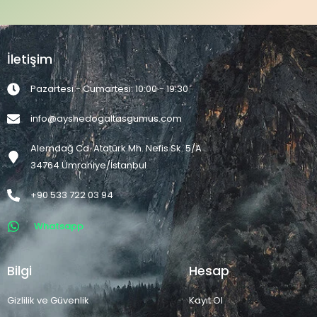
İletişim
Pazartesi - Cumartesi: 10:00 - 19:30
info@ayshedogaltasgumus.com
Alemdağ Cd. Atatürk Mh. Nefis Sk. 5/A
34764 Ümraniye/İstanbul
+90 533 722 03 94
Whatsapp
Bilgi
Hesap
Gizlilik ve Güvenlik
Kayıt Ol