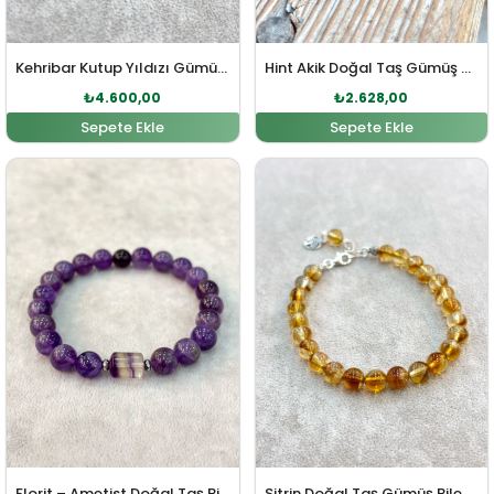
Kehribar Kutup Yıldızı Gümüş Bileklik
Hint Akik Doğal Taş Gümüş Bileklik
₺
4.600,00
₺
2.628,00
Sepete Ekle
Sepete Ekle
Orijinal fiyat: ₺1.446,00.
Şu andaki fiyat: ₺1.314,00.
Orijinal fiyat: ₺2.891,00
Şu andaki fi
Florit – Ametist Doğal Taş Bileklik
Sitrin Doğal Taş Gümüş Bileklik