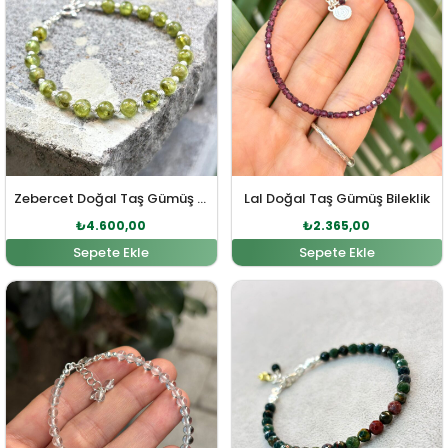
Zebercet Doğal Taş Gümüş Bileklik
Lal Doğal Taş Gümüş Bileklik
₺
4.600,00
₺
2.365,00
Sepete Ekle
Sepete Ekle
Orijinal fiyat: ₺4.337,00.
Şu andaki fiyat: ₺3.943,00.
Orijinal fiyat: ₺2.313,00
Şu andaki fi