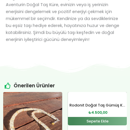
Aventurin Doğal Taş Küre, evinizin veya iş yerinizin
enerjisini dengelemek ve pozitif enerjiyi çekmek için
mükemmel bir seçimdir. Kendinize ya da sevdiklerinize
bu eşsiz taşı hediye ederek, hayatınıza huzur ve denge
katabilirsiniz. Şimdi bu büyülü taşı keşfedin ve doğal
enerjinin iyileştirici gücünü deneyimleyin!
Önerilen Ürünler
Orijinal
Şu
Orijinal
Şu
fiyat:
andaki
fiyat:
andaki
Rodonit Doğal Taş Gümüş Kolye
₺4.800,00.
fiyat:
₺12.400,00.
fiyat:
₺
4.500,00
.
₺4.500,00.
₺12.000,00.
Sepete Ekle