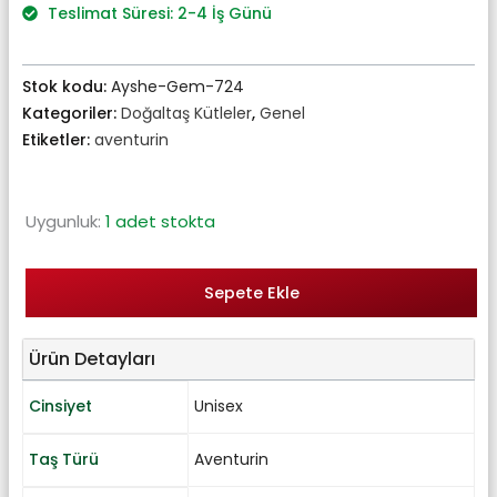
₺276,00.
Teslimat Süresi: 2-4 İş Günü
Stok kodu:
Ayshe-Gem-724
Kategoriler:
Doğaltaş Kütleler
,
Genel
Etiketler:
aventurin
Uygunluk:
1 adet stokta
Sepete Ekle
Ürün Detayları
Cinsiyet
Unisex
Taş Türü
Aventurin