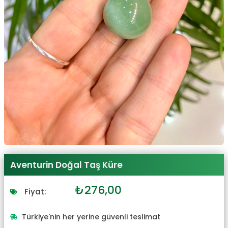
Aventurin Doğal Taş Küre
Orijinal
Şu
₺
276,00
Fiyat:
fiyat:
andaki
₺304,00.
fiyat:
Türkiye'nin her yerine güvenli teslimat