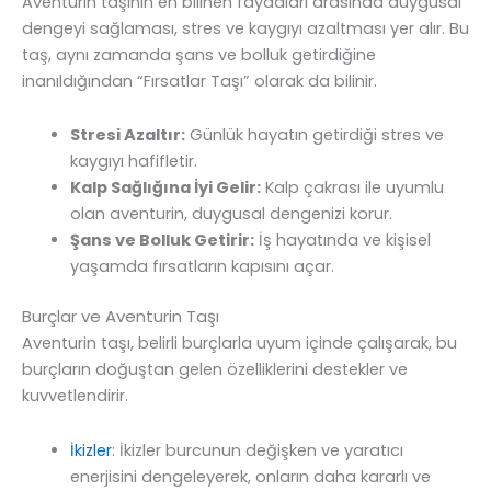
Aventurin taşının en bilinen faydaları arasında duygusal
dengeyi sağlaması, stres ve kaygıyı azaltması yer alır. Bu
taş, aynı zamanda şans ve bolluk getirdiğine
inanıldığından “Fırsatlar Taşı” olarak da bilinir.
Stresi Azaltır:
Günlük hayatın getirdiği stres ve
kaygıyı hafifletir.
Kalp Sağlığına İyi Gelir:
Kalp çakrası ile uyumlu
olan aventurin, duygusal dengenizi korur.
Şans ve Bolluk Getirir:
İş hayatında ve kişisel
yaşamda fırsatların kapısını açar.
Burçlar ve Aventurin Taşı
Aventurin taşı, belirli burçlarla uyum içinde çalışarak, bu
burçların doğuştan gelen özelliklerini destekler ve
kuvvetlendirir.
İkizler
: İkizler burcunun değişken ve yaratıcı
enerjisini dengeleyerek, onların daha kararlı ve