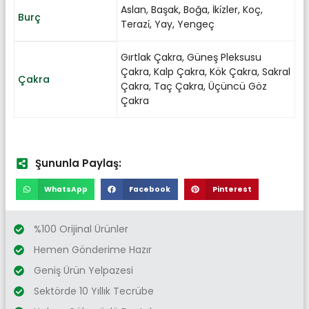
Aslan
,
Başak
,
Boğa
,
İki̇zler
,
Koç
,
Burç
Terazi̇
,
Yay
,
Yengeç
Gırtlak Çakra
,
Güneş Pleksusu
Çakra
,
Kalp Çakra
,
Kök Çakra
,
Sakral
Çakra
Çakra
,
Taç Çakra
,
Üçüncü Göz
Çakra
Şununla Paylaş:
WhatsApp
Facebook
Pinterest
%100 Orijinal Ürünler
Hemen Gönderime Hazır
Geniş Ürün Yelpazesi
Sektörde 10 Yıllık Tecrübe