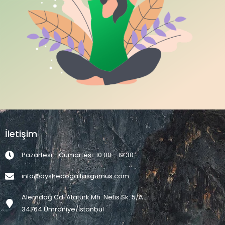
İletişim
Pazartesi - Cumartesi: 10:00 - 19:30
info@ayshedogaltasgumus.com
Alemdağ Cd. Atatürk Mh. Nefis Sk. 5/A
34764 Ümraniye/İstanbul