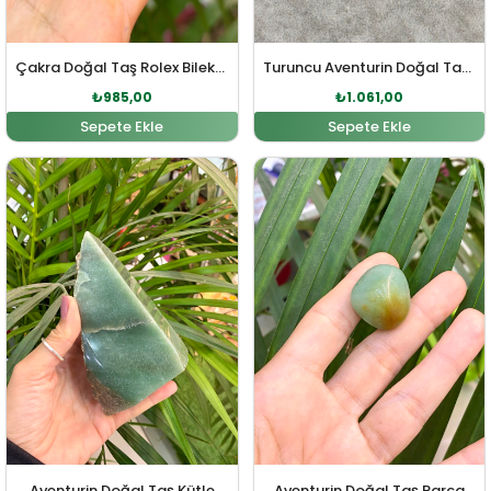
Çakra Doğal Taş Rolex Bileklik
Turuncu Aventurin Doğal Taş Bileklik
₺
985,00
₺
1.061,00
Sepete Ekle
Sepete Ekle
Orijinal fiyat: ₺1.822,00.
Şu andaki fiyat: ₺1.656,00.
Orijinal fiyat: ₺152,00.
Şu andaki fiy
Aventurin Doğal Taş Kütle
Aventurin Doğal Taş Parça