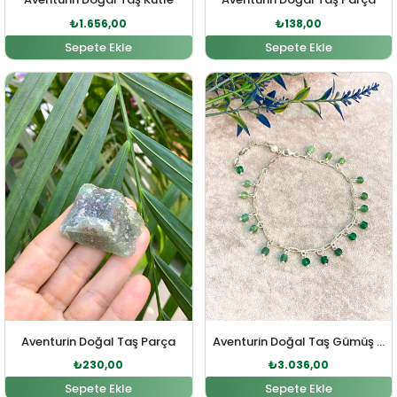
₺
1.656,00
₺
138,00
Sepete Ekle
Sepete Ekle
Orijinal fiyat: ₺253,00.
Şu andaki fiyat: ₺230,00.
Orijinal fiyat: ₺3.340,0
Şu andaki fi
Aventurin Doğal Taş Parça
Aventurin Doğal Taş Gümüş Halhal
₺
230,00
₺
3.036,00
Sepete Ekle
Sepete Ekle