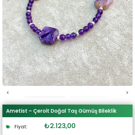
Ametist – Çeroit Doğal Taş Gümüş Bileklik
Orijinal
Şu
₺
2.123,00
Fiyat:
fiyat:
andaki