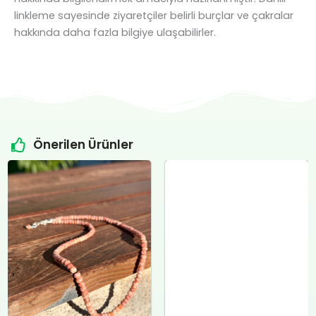
linkleme sayesinde ziyaretçiler belirli burçlar ve çakralar
hakkında daha fazla bilgiye ulaşabilirler.
Önerilen Ürünler
Orijinal
Şu
Orijinal
Şu
fiyat:
andaki
fiyat:
andaki
₺4.800,00.
fiyat:
₺12.400,00.
fiyat:
.
₺4.500,00.
₺12.000,00.