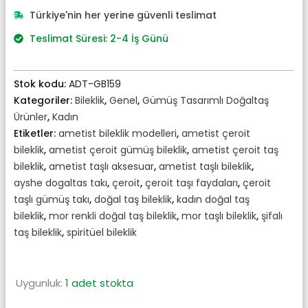
₺2.335,00.
fiyat:
Türkiye'nin her yerine güvenli teslimat
₺2.123,00.
Teslimat Süresi: 2-4 İş Günü
Stok kodu:
ADT-GB159
Kategoriler:
Bileklik
,
Genel
,
Gümüş Tasarımlı Doğaltaş
Ürünler
,
Kadın
Etiketler:
ametist bileklik modelleri
,
ametist çeroit
bileklik
,
ametist çeroit gümüş bileklik
,
ametist çeroit taş
bileklik
,
ametist taşlı aksesuar
,
ametist taşlı bileklik
,
ayshe dogaltas takı
,
çeroit
,
çeroit taşı faydaları
,
çeroit
taşlı gümüş takı
,
doğal taş bileklik
,
kadın doğal taş
bileklik
,
mor renkli doğal taş bileklik
,
mor taşlı bileklik
,
şifalı
taş bileklik
,
spiritüel bileklik
Uygunluk:
1 adet stokta