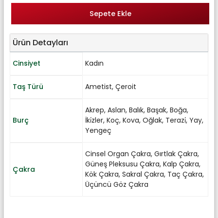
Sepete Ekle
Ürün Detayları
Cinsiyet
Kadın
Taş Türü
Ametist
,
Çeroit
Akrep
,
Aslan
,
Balık
,
Başak
,
Boğa
,
Burç
İki̇zler
,
Koç
,
Kova
,
Oğlak
,
Terazi̇
,
Yay
,
Yengeç
Cinsel Organ Çakra
,
Gırtlak Çakra
,
Güneş Pleksusu Çakra
,
Kalp Çakra
,
Çakra
Kök Çakra
,
Sakral Çakra
,
Taç Çakra
,
Üçüncü Göz Çakra