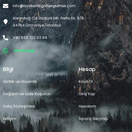
info@ayshedogaltasgumus.com
Alemdağ Cd. Atatürk Mh. Nefis Sk. 5/A
34764 Ümraniye/İstanbul
+90 533 722 03 94
Whatsapp
Bilgi
Hesap
Gizlilik ve Güvenlik
Kayıt Ol
Değişim ve İade Koşulları
Giriş Yap
Satış Sözleşmesi
Hesabım
İletişim
Sipariş Geçmişi