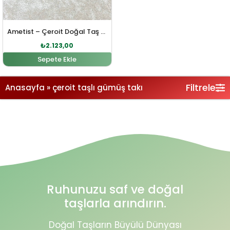
Ametist – Çeroit Doğal Taş Gümüş Bileklik
₺
2.123,00
Sepete Ekle
Filtrele
Anasayfa
»
çeroit taşlı gümüş takı
Ruhunuzu saf ve doğal
taşlarla arındırın.
Doğal Taşların Büyülü Dünyası