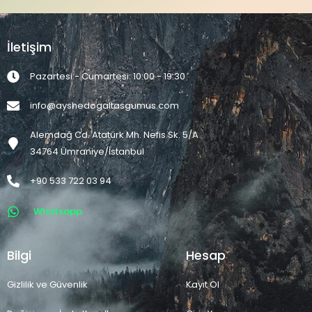
İletişim
Pazartesi - Cumartesi: 10:00 - 19:30
info@ayshedogaltasgumus.com
Alemdağ Cd. Atatürk Mh. Nefis Sk. 5/A
34764 Ümraniye/İstanbul
+90 533 722 03 94
Whatsapp
Bilgi
Hesap
Gizlilik ve Güvenlik
Kayıt Ol