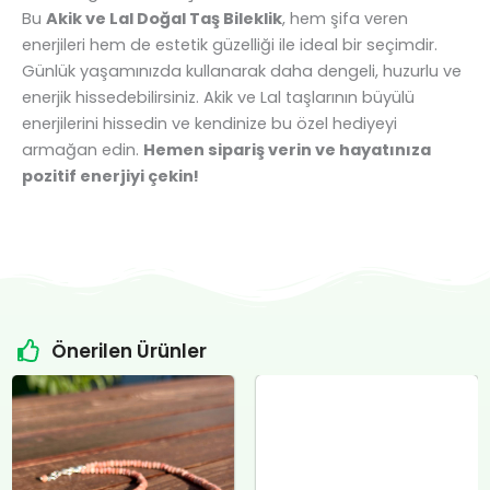
Bu
Akik ve Lal Doğal Taş Bileklik
, hem şifa veren
enerjileri hem de estetik güzelliği ile ideal bir seçimdir.
Günlük yaşamınızda kullanarak daha dengeli, huzurlu ve
enerjik hissedebilirsiniz. Akik ve Lal taşlarının büyülü
enerjilerini hissedin ve kendinize bu özel hediyeyi
armağan edin.
Hemen sipariş verin ve hayatınıza
pozitif enerjiyi çekin!
Önerilen Ürünler
Orijinal
Şu
Orijinal
Şu
fiyat:
andaki
fiyat:
andaki
Sitrin Doğal Taş Özel Tasarım Gümüş Kolye
₺4.800,00.
fiyat:
₺12.400,00.
fiyat:
₺
12.000,00
.
₺4.500,00.
₺12.000,00.
Sepete Ekle