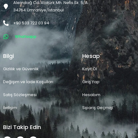
Alemdağ Cd. Atatürk Mh. Nefis Sk. 5/A
34764 Ümraniye/İstanbul
+90 533 722 03 94
Whatsapp
Bilgi
Hesap
Gizlilik ve Güvenlik
Kayıt Ol
Değişim ve İade Koşulları
Giriş Yap
Satış Sözleşmesi
Hesabım
İletişim
Sipariş Geçmişi
Bizi Takip Edin