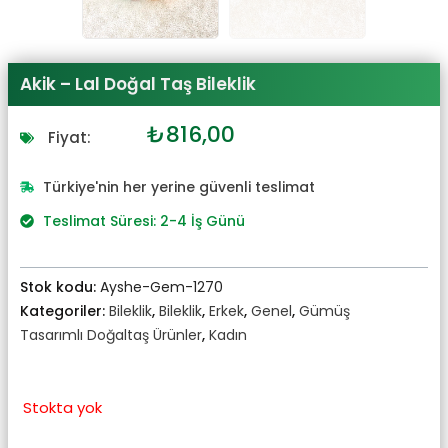
Akik – Lal Doğal Taş Bileklik
Orijinal
Şu
₺
816,00
Fiyat:
fiyat:
andaki
₺898,00.
fiyat:
Türkiye'nin her yerine güvenli teslimat
₺816,00.
Teslimat Süresi: 2-4 İş Günü
Stok kodu:
Ayshe-Gem-1270
Kategoriler:
Bileklik
,
Bileklik
,
Erkek
,
Genel
,
Gümüş
Tasarımlı Doğaltaş Ürünler
,
Kadın
Stokta yok