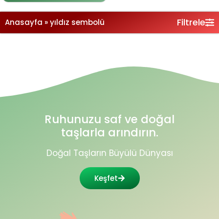
Filtrele
Anasayfa
»
yıldız sembolü
Ruhunuzu saf ve doğal
taşlarla arındırın.
Doğal Taşların Büyülü Dünyası
Keşfet