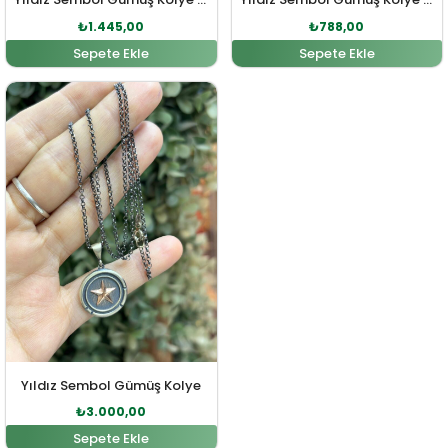
₺
1.445,00
₺
788,00
Sepete Ekle
Sepete Ekle
Orijinal fiyat: ₺3.200,00.
Şu andaki fiyat: ₺3.000,00.
Yıldız Sembol Gümüş Kolye
₺
3.000,00
Sepete Ekle