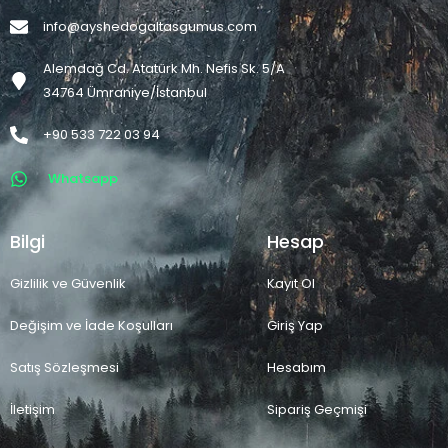
info@ayshedogaltasgumus.com
Alemdağ Cd. Atatürk Mh. Nefis Sk. 5/A
34764 Ümraniye/İstanbul
+90 533 722 03 94
Whatsapp
Bilgi
Hesap
Gizlilik ve Güvenlik
Kayıt Ol
Değişim ve İade Koşulları
Giriş Yap
Satış Sözleşmesi
Hesabım
İletişim
Sipariş Geçmişi