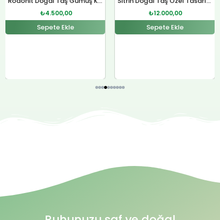
Rodonit Doğal Taş Gümüş Kolye
₺
4.500,00
Sepete Ekle
Ruhunuzu saf ve doğal