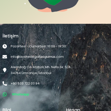
İletişim
Pazartesi - Cumartesi: 10:00 - 19:30
info@ayshedogaltasgumus.com
Alemdağ Cd. Atatürk Mh. Nefis Sk. 5/A
34764 Ümraniye/İstanbul
+90 533 722 03 94
Whatsapp
Bilgi
Hesap