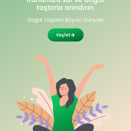
taşlarla arındırın.
Doğal Taşların Büyülü Dünyası
Keşfet