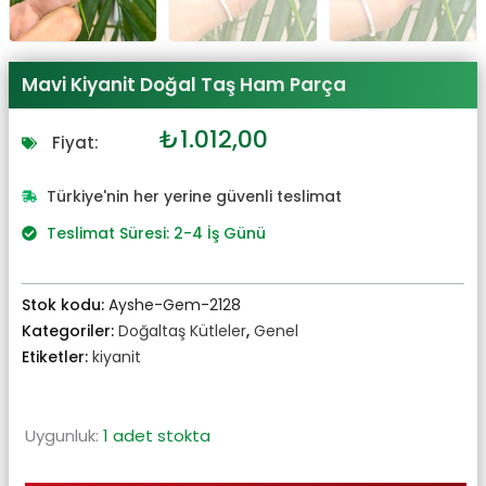
Mavi Kiyanit Doğal Taş Ham Parça
Orijinal
Şu
₺
1.012,00
Fiyat:
fiyat:
andaki
₺1.113,00.
fiyat:
Türkiye'nin her yerine güvenli teslimat
₺1.012,00.
Teslimat Süresi: 2-4 İş Günü
Stok kodu:
Ayshe-Gem-2128
Kategoriler:
Doğaltaş Kütleler
,
Genel
Etiketler:
kiyanit
Uygunluk:
1 adet stokta