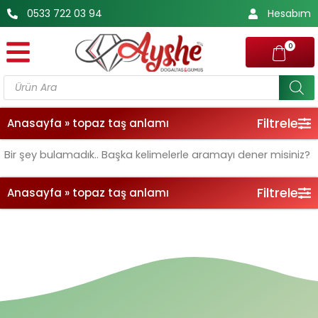
İçeriğe
0533 722 03 94
Hesabım
atla
0
Products
search
Filtrele
Anasayfa
»
topaz taş anlamı
Bir şey bulamadık.. Başka kelimelerle aramayı dener misiniz?
Filtrele
Anasayfa
»
topaz taş anlamı