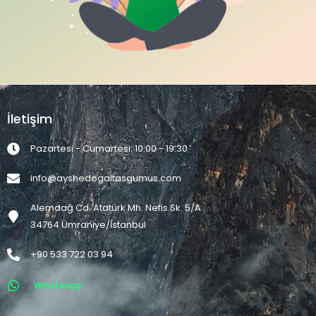
İletişim
Pazartesi - Cumartesi: 10:00 - 19:30
info@ayshedogaltasgumus.com
Alemdağ Cd. Atatürk Mh. Nefis Sk. 5/A
34764 Ümraniye/İstanbul
+90 533 722 03 94
Whatsapp