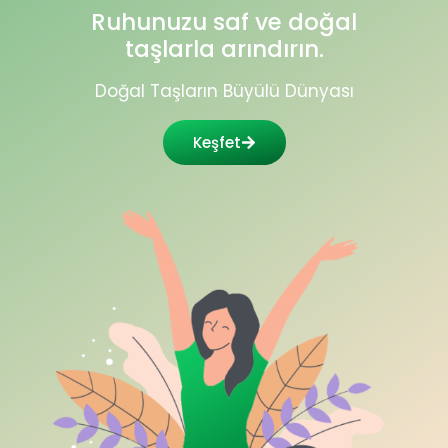
Ruhunuzu saf ve doğal
taşlarla arındırın.
Doğal Taşların Büyülü Dünyası
Keşfet