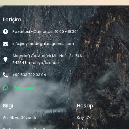
İletişim
Pazartesi - Cumartesi: 10:00 - 19:30
info@ayshedogaltasgumus.com
Alemdağ Cd. Atatürk Mh. Nefis Sk. 5/A
34764 Ümraniye/İstanbul
+90 533 722 03 94
Whatsapp
Bilgi
Hesap
Gizlilik ve Güvenlik
Kayıt Ol