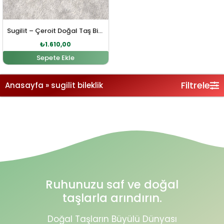
Sugilit – Çeroit Doğal Taş Bileklik
₺
1.610,00
Sepete Ekle
Filtrele
Anasayfa
»
sugilit bileklik
Ruhunuzu saf ve doğal
taşlarla arındırın.
Doğal Taşların Büyülü Dünyası