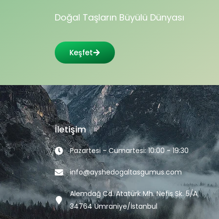
Doğal Taşların Büyülü Dünyası
Keşfet
İletişim
Pazartesi - Cumartesi: 10:00 - 19:30
info@ayshedogaltasgumus.com
Alemdağ Cd. Atatürk Mh. Nefis Sk. 5/A
34764 Ümraniye/İstanbul