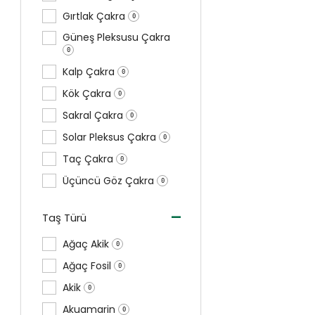
Gırtlak Çakra
0
Güneş Pleksusu Çakra
0
Kalp Çakra
0
Kök Çakra
0
Sakral Çakra
0
Solar Pleksus Çakra
0
Taç Çakra
0
Üçüncü Göz Çakra
0
-
Taş Türü
Ağaç Akik
0
Ağaç Fosil
0
Akik
0
Akuamarin
0