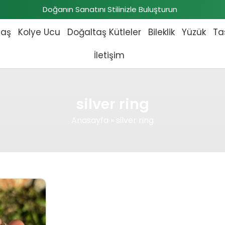
Doğanın Sanatını Stilinizle Buluşturun
taş
Kolye Ucu
Doğaltaş Kütleler
Bileklik
Yüzük
Ta
İletişim
silver ring
Anasayfa
»
silver ring
 fiyat: ₺9.200,00.
Şu andaki fiyat: ₺8.900,00.