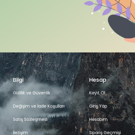
Bilgi
Hesap
Gizlilik ve Güvenlik
Kayıt Ol
Değişim ve İade Koşulları
Giriş Yap
Satış Sözleşmesi
Hesabım
İletişim
Sipariş Geçmişi