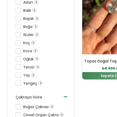
Aslan
0
Balık
0
Başak
0
Boğa
0
İki̇zler
0
Koç
0
Kova
0
Oğlak
0
Terazi̇
0
₺
8.900,
Yay
Sepete E
0
Yengeç
0
-
Çakraya Göre
Boğaz Çakrası
0
Cinsel Organ Çakra
0