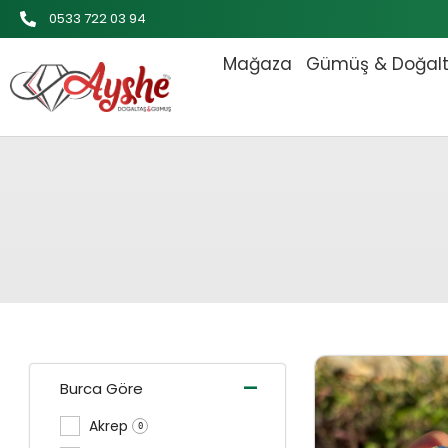
İçeriğe
0533 722 03 94
atla
Mağaza
Gümüş & Doğal
Orijinal
-
Burca Göre
Akrep
0