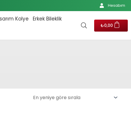
Hesabım
sarım Kolye
Erkek Bileklik
₺
0,00