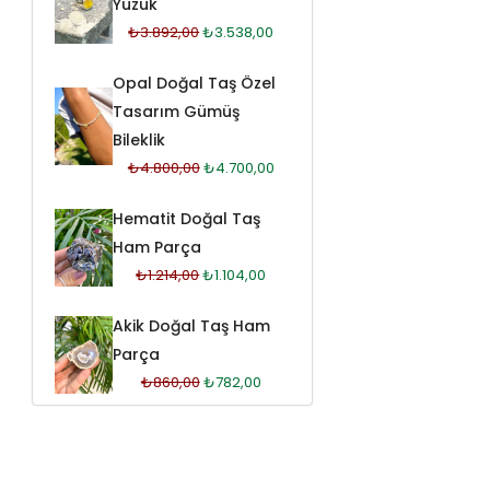
Yüzük
₺
3.892,00
₺
3.538,00
Opal Doğal Taş Özel
Tasarım Gümüş
Bileklik
₺
4.800,00
₺
4.700,00
Hematit Doğal Taş
Ham Parça
₺
1.214,00
₺
1.104,00
Akik Doğal Taş Ham
Parça
₺
860,00
₺
782,00