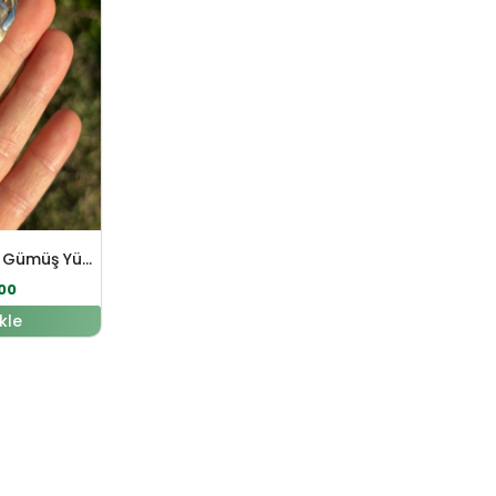
Topaz Doğal Taş Gümüş Yüzük
00
kle