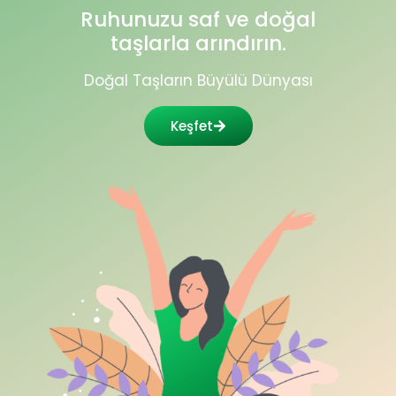
Ruhunuzu saf ve doğal
taşlarla arındırın.
Doğal Taşların Büyülü Dünyası
Keşfet