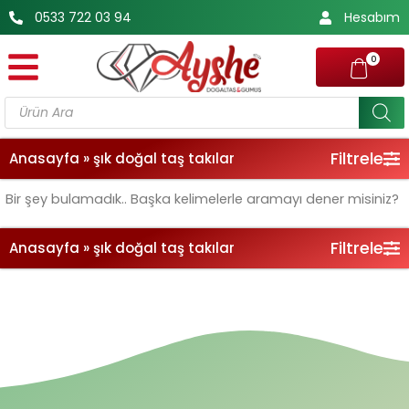
İçeriğe
0533 722 03 94
Hesabım
atla
0
Products
search
Filtrele
Anasayfa
»
şık doğal taş takılar
Bir şey bulamadık.. Başka kelimelerle aramayı dener misiniz?
Filtrele
Anasayfa
»
şık doğal taş takılar