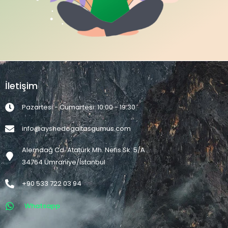
İletişim
Pazartesi - Cumartesi: 10:00 - 19:30
info@ayshedogaltasgumus.com
Alemdağ Cd. Atatürk Mh. Nefis Sk. 5/A
34764 Ümraniye/İstanbul
+90 533 722 03 94
Whatsapp