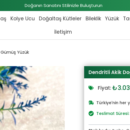
Doğanın Sanatını Stilinizle Buluşturun
taş
Kolye Ucu
Doğaltaş Kütleler
Bileklik
Yüzük
Ta
İletişim
aş Gümüş Yüzük
Dendritli Akik 
Orijin
₺
3.0
Fiyat:
fiyat:
₺3.34
Türkiye'nin her 
Teslimat Süresi: