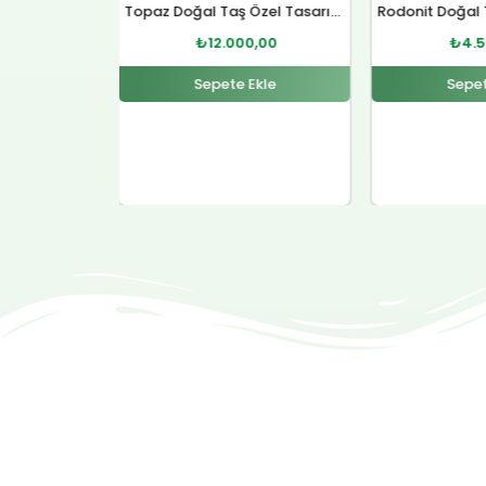
Topaz Doğal Taş Özel Tasarım Gümüş Kolye
Rodonit Doğal Taş Gümüş Kolye
0,00
₺
4.500,00
₺
12.
Ekle
Sepete Ekle
Sepet