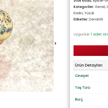
Stok kodu:
Ayshe-
Kategoriler:
Genel
,
Kadın
,
Yüzük
Etiketler:
Dendritli
Uygunluk:
1 adet st
Ürün Detayları
Cinsiyet
Taş Türü
Burç