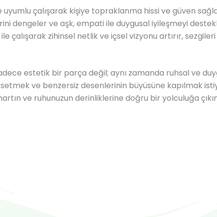
ile uyumlu çalışarak kişiye topraklanma hissi ve güven sağla
erini dengeler ve aşk, empati ile duygusal iyileşmeyi destekl
e çalışarak zihinsel netlik ve içsel vizyonu artırır, sezgileri
sadece estetik bir parça değil; aynı zamanda ruhsal ve du
 hissetmek ve benzersiz desenlerinin büyüsüne kapılmak is
şımartın ve ruhunuzun derinliklerine doğru bir yolculuğa çık