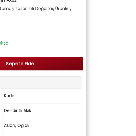
Gem-840
Gümüş Tasarımlı Doğaltaş Ürünler
,
okta
Sepete Ekle
Kadın
Dendiritli Akik
Aslan
,
Oğlak