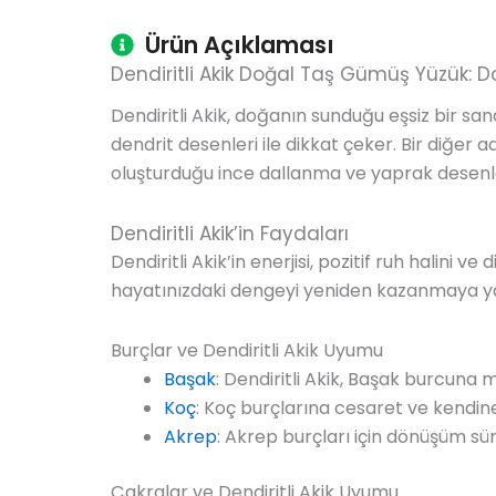
Ürün Açıklaması
Dendiritli Akik Doğal Taş Gümüş Yüzük: D
Dendiritli Akik, doğanın sunduğu eşsiz bir sa
dendrit desenleri ile dikkat çeker. Bir diğer 
oluşturduğu ince dallanma ve yaprak desenleri 
Dendiritli Akik’in Faydaları
Dendiritli Akik’in enerjisi, pozitif ruh halini v
hayatınızdaki dengeyi yeniden kazanmaya yardı
Burçlar ve Dendiritli Akik Uyumu
Başak
: Dendiritli Akik, Başak burcuna
Koç
: Koç burçlarına cesaret ve kendine
Akrep
: Akrep burçları için dönüşüm süre
Çakralar ve Dendiritli Akik Uyumu