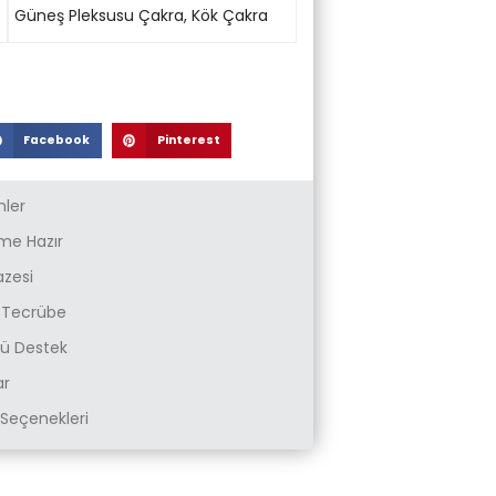
Güneş Pleksusu Çakra
,
Kök Çakra
Facebook
Pinterest
nler
e Hazır
azesi
k Tecrübe
zlü Destek
ar
Seçenekleri