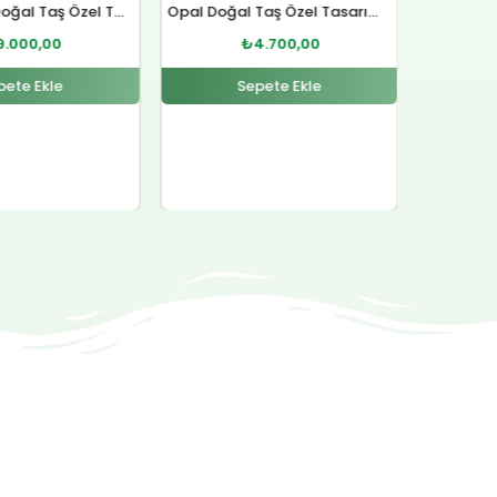
Opal Doğal Taş Özel Tasarım Gümüş Bileklik
Lal Doğal Taş Gümüş Yüzük
Sitrin D
4.700,00
₺
4.500,00
pete Ekle
Sepete Ekle