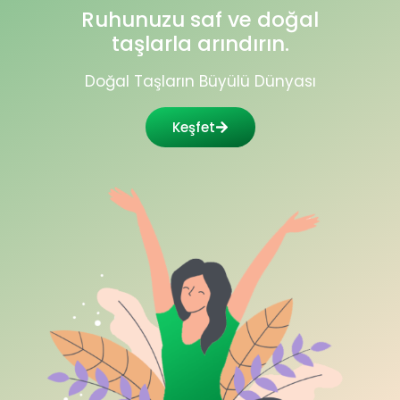
Ruhunuzu saf ve doğal
taşlarla arındırın.
Doğal Taşların Büyülü Dünyası
Keşfet