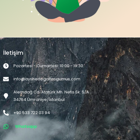
İletişim
Pazartesi - Cumartesi: 10:00 - 19:30
info@ayshedogaltasgumus.com
Alemdağ Cd. Atatürk Mh. Nefis Sk. 5/A
34764 Ümraniye/İstanbul
+90 533 722 03 94
Whatsapp