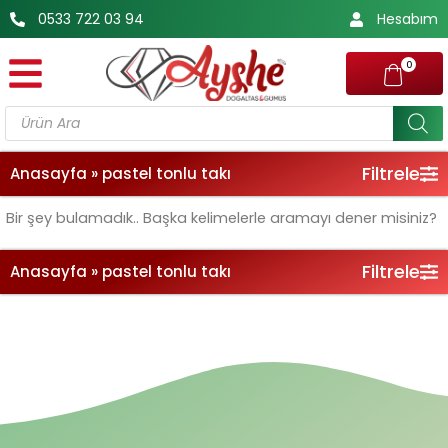
İçeriğe
0533 722 03 94
Hesabım
atla
0
Products
search
Filtrele
Anasayfa
»
pastel tonlu takı
Bir şey bulamadık.. Başka kelimelerle aramayı dener misiniz?
Filtrele
Anasayfa
»
pastel tonlu takı